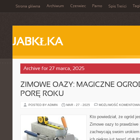
Archiwum
Czerwiec
Parno
Tagi
Strona główna
Spis Treści
JABKŁKA
Archive for 27 marca, 2025
ZIMOWE OAZY: MAGICZNE OGRO
PORĘ ROKU
POSTED BY ADMIN
MAR - 27 - 2025
MOŻLIWOŚĆ KOMENTOWA
Kto powiedział, że ogród je
Zimowe oazy to prawdziwe 
zachwycają swoim urokiem 
ich piękno już teraz! 🌱❄️