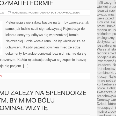
OZMAITEJ FORMIE
jeśli wszyst
wielkiej pra
również napr
REJESTRACJA
2025
MOŻLIWOŚĆ KOMENTOWANIA
ZOSTAŁA WYŁĄCZONA
wyrzucania. 
DO
wiele przedm
DOKTORA
DENTYSTY
Gdy coś się 
Pielęgnacja zwierzaków bazuje na tym by zwierzęta tak
ODBYWA
prostu kupi
SIĘ
samo, jak ludzie czuli się nadzwyczaj Rejestracja do
W
można usuną
ROZMAITEJ
nakładem pr
lekarza dentysty odbywa się w przeróżnej formie.
FORMIE
ekologiczny.
Najczęściej ludzie wstają rano i da by wiedzieć że są
do życia, t
rozsądniej 
uchwyceni. Każdy pacjent powinien mieć ze sobą
Warsztat sta
technicznych
dokumenty lekarskie ponieważ bez nich nic nie da się
podejścia do
zpieczonym. Każda rejestracja odbywa się zupełnie inaczej
inwestować w
urządzeń. N
aje się pacjent. […]
śrubokrętów,
kombinerki, 
ZY
kluczy. Najl
miarę potrz
konkretne za
półce. Dobrz
zwłaszcza je
EMU ZALEŻY NA SPLENDORZE
przechowywa
Domowy wars
YM, BY MIMO BÓLU
Dzieci, któr
OMINAŁ WIZYTĘ
mierzących i
można zrobi
cierpliwości