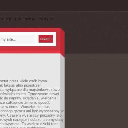
SCRIBE
FACEBOOK
TWITTER
ztat przez wiele osób bywa
ak luksus albo przestrzeń
na wyłącznie dla majsterkowiczów z
 doświadczeniem. Tymczasem nawet
ik do napraw, składania, wiercenia i
oże całkowicie zmienić sposób
nia w domu. Warsztat nie musi
obnego garażu ani być wyposażony w
yny. Czasem wystarczy porządny stół,
awowych narzędzi i dobrze przemyślany
chowywania. To właśnie dzięki temu