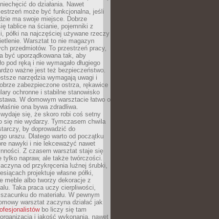
niechęcić do działania. Nawet
zestrzeń może być funkcjonalna, jeśli
dzie ma swoje miejsce. Dobrze
ię tablice na ścianie, pojemniki z
, półki na najczęściej używane rzeczy
etlenie. Warsztat to nie magazyn
ch przedmiotów. To przestrzeń pracy,
na być uporządkowana tak, aby
o pod ręką i nie wymagało długiego
ardzo ważne jest też bezpieczeństwo.
ostsze narzędzia wymagają uwagi i
obrze zabezpieczone ostrza, rękawice
lary ochronne i stabilne stanowisko
dstawa. W domowym warsztacie łatwo o
 właśnie ona bywa zdradliwa.
wydaje się, że skoro robi coś setny
go się nie wydarzy. Tymczasem chwila
tarczy, by doprowadzić do
go urazu. Dlatego warto od początku
re nawyki i nie lekceważyć nawet
nności. Z czasem warsztat staje się
 tylko napraw, ale także twórczości.
aczyna od przykręcenia luźnej śrubki,
iesiącach projektuje własne półki,
e meble albo tworzy dekoracje z
alu. Taka praca uczy cierpliwości,
i szacunku do materiału. W pewnym
mowy warsztat zaczyna działać jak
rofesjonalistów
bo liczy się tam
organizacja i jakość wykonania, nawet