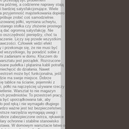
ki przestają być problemem
a później, a codzienne naprawy stają
 i bardziej satysfakcjonujące. Wiele
a przyjemność majsterkowania dopiero
próbuje zrobić coś samodzielnie.
uzowanej półki, wymiana uchwytu,
starego stołka czy złożenie prostego
fią dać ogromną satysfakcję. Nie
 o oszczędność pieniędzy, choć ta
aczenie. Liczy się przede wszystkim
awczości. Człowiek widzi efekt
y i przekonuje się, że nie musi być
d wszystkiego, by poradzić sobie z
i zadaniami w domu. Kluczem do
arsztatu jest porządek. Rozrzucone
isane pudełka i plątanina kabli potrafią
niechęcić do działania. Nawet
zestrzeń może być funkcjonalna, jeśli
dzie ma swoje miejsce. Dobrze
ię tablice na ścianie, pojemniki z
, półki na najczęściej używane rzeczy
etlenie. Warsztat to nie magazyn
ch przedmiotów. To przestrzeń pracy,
na być uporządkowana tak, aby
o pod ręką i nie wymagało długiego
ardzo ważne jest też bezpieczeństwo.
ostsze narzędzia wymagają uwagi i
obrze zabezpieczone ostrza, rękawice
lary ochronne i stabilne stanowisko
dstawa. W domowym warsztacie łatwo o