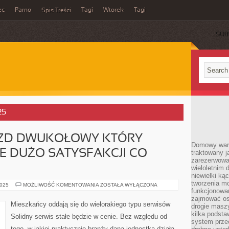
ec
Parno
Tagi
Wtorek
Tagi
Spis Treści
SUB
25
AZD DWUKOŁOWY KTÓRY
Domowy wars
E DUŻO SATYSFAKCJI CO
traktowany j
zarezerwowa
wieloletnim
niewielki kąc
tworzenia m
SKUTER
2025
MOŻLIWOŚĆ KOMENTOWANIA
ZOSTAŁA WYŁĄCZONA
TO
funkcjonowa
POJAZD
zajmować os
DWUKOŁOWY
Mieszkańcy oddają się do wielorakiego typu serwisów
drogie masz
KTÓRY
POWODUJE
kilka podst
Solidny serwis stałe będzie w cenie. Bez względu od
TAKŻE
system prze
DUŻO
tego, w jakiej praktycznie branży dana jednostka działa,