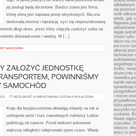
drobne uster
SATYSFAKCJI
CO
odkładanym n
jej posługi będą docenione. Bardzo znana jest firma,
POJAZD
się prostsze
osób odkryw
której sferą jest naprawa pomp wtryskowych. Ma ona
wtedy, gdy s
doskonałą renomę i reputację, syci się nieposzlakowaną
Naprawa pol
odświeżenie 
zmiernie długi okres, przez który zdążyła zasłużyć sobie na
regału potra
mienite doświadczenie i wiedzę. W […]
chodzi tylko
także ma zn
poczucie spr
DY NAUCZANIA
własnej prac
fachowcem o
podstawowym
wygodnego w
MY ZAŁOŻYĆ JEDNOSTKĘ
śrubki, nieop
skutecznie z
TRANSPORTEM, POWINNIŚMY
niewielka pr
każde narzę
Y SAMOCHÓD
sprawdzają s
przegródkami
i mocne oświ
JEŻELI
2025
MOŻLIWOŚĆ KOMENTOWANIA
ZOSTAŁA WYŁĄCZONA
PLANUJEMY
przypadkowy
ZAŁOŻYĆ
która powin
JEDNOSTKĘ
Kraje dla bezpieczeństwa wkładają miliardy na rok w
wszystko był
ZAJMUJĄCĄ
SIĘ
szukania. B
uzbrojenie armii i kurs zawodowych żołnierzy Ludzie
TRANSPORTEM,
Nawet najpr
POWINNIŚMY
podróżują od zawsze. Przed wiekami pokonanie
szacunku. D
KUPIĆ
WŁAŚCIWY
robocze, oku
większej odległości odejmowało sporo czasu. Wtedy
SAMOCHÓD
pracy to po