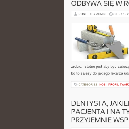
ODBYWA SIĘ W R
POSTED BY ADMIN
SIE - 15 - 
zrobić. Istotne jest aby być zabe
bo to zależy do jakiego lekarza ud
CATEGORIES:
NOS I PROFIL TWAR
DENTYSTA, JAKI
PACJENTA I NA T
PRZYJEMNIE WSP