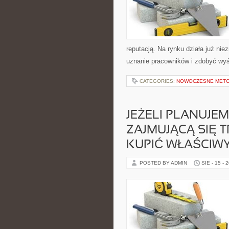
reputacją. Na rynku działa już nie
uznanie pracowników i zdobyć wyś
CATEGORIES:
NOWOCZESNE METO
JEŻELI PLANUJE
ZAJMUJĄCĄ SIĘ 
KUPIĆ WŁAŚCIW
POSTED BY ADMIN
SIE - 15 - 