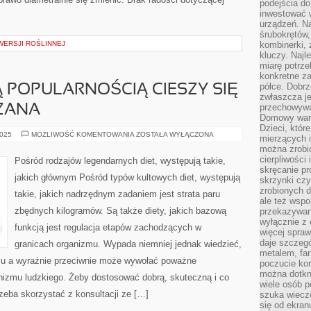
podejścia do
inwestować w
urządzeń. N
śrubokrętów,
WERSJI ROŚLINNEJ
kombinerki, 
kluczy. Najl
miarę potrz
konkretne za
półce. Dobrz
Ą POPULARNOŚCIĄ CIESZY SIĘ
zwłaszcza je
przechowywa
ZANA
Domowy wars
Dzieci, któr
DZISIAJ
2025
MOŻLIWOŚĆ KOMENTOWANIA
ZOSTAŁA WYŁĄCZONA
mierzących i
OKAZAŁĄ
można zrobi
POPULARNOŚCIĄ
CIESZY
cierpliwości
Pośród rodzajów legendarnych diet, występują takie,
SIĘ
skręcanie pr
TEMATYKA
jakich głównym Pośród typów kultowych diet, występują
skrzynki czy
ZWIĄZANA
zrobionych d
takie, jakich nadrzędnym zadaniem jest strata paru
ale też wsp
zbędnych kilogramów. Są także diety, jakich bazową
przekazywani
wyłącznie z 
funkcją jest regulacja etapów zachodzących w
więcej spraw
daje szczegó
granicach organizmu. Wypada niemniej jednak wiedzieć,
metalem, fa
wiu a wyraźnie przeciwnie może wywołać poważne
poczucie kon
można dotkn
nizmu ludzkiego. Żeby dostosować dobrą, skuteczną i co
wiele osób p
rzeba skorzystać z konsultacji ze […]
szuka wieczo
się od ekra