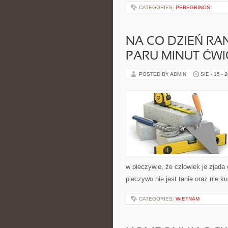
CATEGORIES:
PEREGRINOS
NA CO DZIEŃ RA
PARU MINUT ĆWI
POSTED BY ADMIN
SIE - 15 - 
w pieczywie, że człowiek je zjad
pieczywo nie jest tanie oraz nie 
CATEGORIES:
WIETNAM