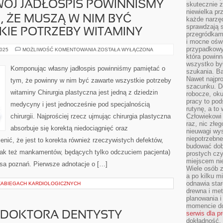
ÓJ JADŁOSPIS POWINNIŚMY
skutecznie z
niewielka pr
, ŻE MUSZĄ W NIM BYĆ
każde narzę
sprawdzają s
IE POTRZEBY WITAMINY
przegródkami
i mocne oświ
przypadkowy
KOMPONUJĄC
2025
MOŻLIWOŚĆ KOMENTOWANIA
ZOSTAŁA WYŁĄCZONA
SWÓJ
która powin
JADŁOSPIS
wszystko był
POWINNIŚMY
Komponując własny jadłospis powinniśmy pamiętać o
szukania. B
PAMIĘTAĆ
O
Nawet najpr
tym, że powinny w nim być zawarte wszystkie potrzeby
TYM,
szacunku. D
ŻE
witaminy Chirurgia plastyczna jest jedną z dziedzin
MUSZĄ
robocze, oku
W
pracy to po
medycyny i jest jednocześnie pod specjalnością
NIM
rutynę, a to
BYĆ
ZAWARTE
chirurgii. Najprościej rzecz ujmując chirurgia plastyczna
Człowiekowi 
WSZELKIE
raz, nic złe
POTRZEBY
absorbuje się korektą niedociągnięć oraz
nieuwagi wys
WITAMINY
niepotrzebne
enić, że jest to korekta również rzeczywistych defektów,
budować dob
 jak też mankamentów, będących tylko odczuciem pacjenta)
prostych czy
miejscem nie
osa poznań. Pierwsze adnotacje o […]
Wiele osób z
a po kilku m
odnawia star
 ZABIEGACH KARDIOLOGICZNYCH
drewna i met
planowania 
momencie do
serwis dla p
O DOKTORA DENTYSTY
dokładność, 