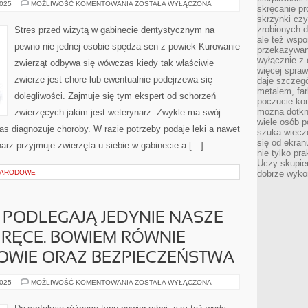
DENTYSTA,
2025
MOŻLIWOŚĆ KOMENTOWANIA
ZOSTAŁA WYŁĄCZONA
skręcanie pr
JAKIEMU
skrzynki czy
ZALEŻY
NA
zrobionych d
Stres przed wizytą w gabinecie dentystycznym na
SPLENDORZE
ale też wsp
PACJENTA
pewno nie jednej osobie spędza sen z powiek Kurowanie
I
przekazywani
NA
wyłącznie z 
zwierząt odbywa się wówczas kiedy tak właściwie
TYM,
więcej spraw
BY
zwierze jest chore lub ewentualnie podejrzewa się
MIMO
daje szczegó
BÓLU
metalem, fa
PRZYJEMNIE
dolegliwości. Zajmuje się tym ekspert od schorzeń
poczucie kon
WSPOMINAŁ
WIZYTĘ
można dotkn
zwierzęcych jakim jest weterynarz. Zwykle ma swój
wiele osób p
as diagnozuje choroby. W razie potrzeby podaje leki a nawet
szuka wieczo
się od ekra
arz przyjmuje zwierzęta u siebie w gabinecie a […]
nie tylko pr
Uczy skupien
NARODOWE
dobrze wyko
E PODLEGAJĄ JEDYNIE NASZE
Y RĘCE. BOWIEM RÓWNIE
OWIE ORAZ BEZPIECZEŃSTWA
DEZYNFEKCJI
2025
MOŻLIWOŚĆ KOMENTOWANIA
ZOSTAŁA WYŁĄCZONA
NIE
PODLEGAJĄ
JEDYNIE