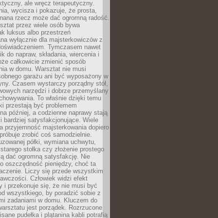
aktyczny, ale wręcz terapeutyczny.
ia, wycisza i pokazuje, że prosta,
nana rzecz może dać ogromną radość.
ztat przez wiele osób bywa
ak luksus albo przestrzeń
na wyłącznie dla majsterkowiczów z
 doświadczeniem. Tymczasem nawet
ik do napraw, składania, wiercenia i
oże całkowicie zmienić sposób
nia w domu. Warsztat nie musi
obnego garażu ani być wyposażony w
yny. Czasem wystarczy porządny stół,
awowych narzędzi i dobrze przemyślany
chowywania. To właśnie dzięki temu
ki przestają być problemem
a później, a codzienne naprawy stają
 i bardziej satysfakcjonujące. Wiele
a przyjemność majsterkowania dopiero
próbuje zrobić coś samodzielnie.
uzowanej półki, wymiana uchwytu,
starego stołka czy złożenie prostego
fią dać ogromną satysfakcję. Nie
 o oszczędność pieniędzy, choć ta
aczenie. Liczy się przede wszystkim
awczości. Człowiek widzi efekt
y i przekonuje się, że nie musi być
d wszystkiego, by poradzić sobie z
i zadaniami w domu. Kluczem do
arsztatu jest porządek. Rozrzucone
isane pudełka i plątanina kabli potrafią