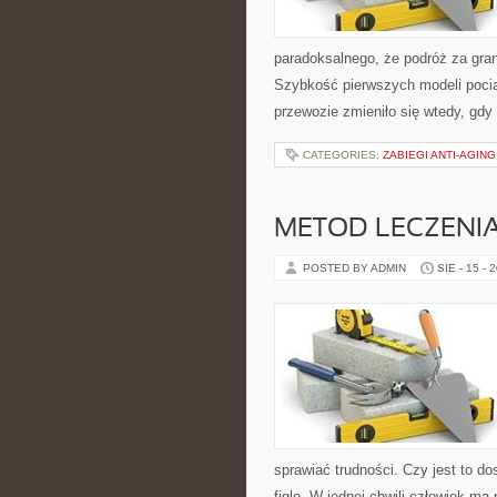
paradoksalnego, że podróż za grani
Szybkość pierwszych modeli poci
przewozie zmieniło się wtedy, gd
CATEGORIES:
ZABIEGI ANTI-AGING
METOD LECZENIA
POSTED BY ADMIN
SIE - 15 - 
sprawiać trudności. Czy jest to d
figle. W jednej chwili człowiek ma