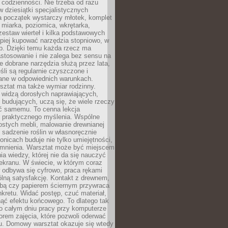
 codzienności. Nie trzeba od razu
 dziesiątki specjalistycznych
a początek wystarczy młotek, komplet
 miarka, poziomica, wkrętarka,
zestaw wierteł i kilka podstawowych
epiej kupować narzędzia stopniowo, w
eb. Dzięki temu każda rzecz ma
stosowanie i nie zalega bez sensu na
e dobrane narzędzia służą przez lata,
śli są regularnie czyszczone i
ne w odpowiednich warunkach.
ztat ma także wymiar rodzinny.
e widzą dorosłych naprawiających,
 budujących, uczą się, że wiele rzeczy
ć samemu. To cenna lekcja
 i praktycznego myślenia. Wspólne
ostych mebli, malowanie drewnianej
 sadzenie roślin w własnoręcznie
onicach buduje nie tylko umiejętności,
omnienia. Warsztat może być miejscem
a wiedzy, której nie da się nauczyć
ekranu. W świecie, w którym coraz
 odbywa się cyfrowo, praca rękami
lną satysfakcję. Kontakt z drewnem,
rbą czy papierem ściernym przywraca
kretu. Widać postęp, czuć materiał,
ąć efektu końcowego. To dlatego tak
o całym dniu pracy przy komputerze
rem zajęcia, które pozwoli oderwać
nu. Domowy warsztat okazuje się wtedy