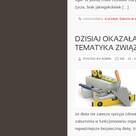
życia, brak jakiegokolwiek […]
CATEGORIES:
KUCHNIE ŚWIATA W 
DZISIAJ OKAZAŁ
TEMATYKA ZWIĄ
POSTED BY ADMIN
SIE - 15 - 
że dieta nie zawsze sprzyja zdro
zaburzenia w funkcjonowaniu orga
najważniejsze bezpieczną dietę, t