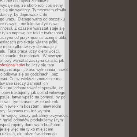
 właśnie ona bywa zdradliwa.
wydaje się, że skoro robi coś setny
go się nie wydarzy. Tymczasem chwila
tarczy, by doprowadzić do
go urazu. Dlatego warto od początku
re nawyki i nie lekceważyć nawet
nności. Z czasem warsztat staje się
 tylko napraw, ale także twórczości.
aczyna od przykręcenia luźnej śrubki,
iesiącach projektuje własne półki,
e meble albo tworzy dekoracje z
alu. Taka praca uczy cierpliwości,
i szacunku do materiału. W pewnym
mowy warsztat zaczyna działać jak
rofesjonalistów
bo liczy się tam
organizacja i jakość wykonania, nawet
ko odbywa się po godzinach i bez
cowni. Coraz większe znaczenie ma
awianie rzeczy zamiast ich
Kultura jednorazowości sprawiła, że
iotów traktujemy jak coś chwilowego.
psuje, łatwo wpaść na pomysł, by po
ć nowe. Tymczasem wiele usterek
ć niewielkim kosztem i niewielkim
acy. Naprawa ma też wymiar
 Im więcej rzeczy potrafimy przywrócić
ym mniej odpadów produkujemy i tym
gospodarujemy domowym budżetem.
je się więc nie tylko miejscem
 działań, ale także świadomego