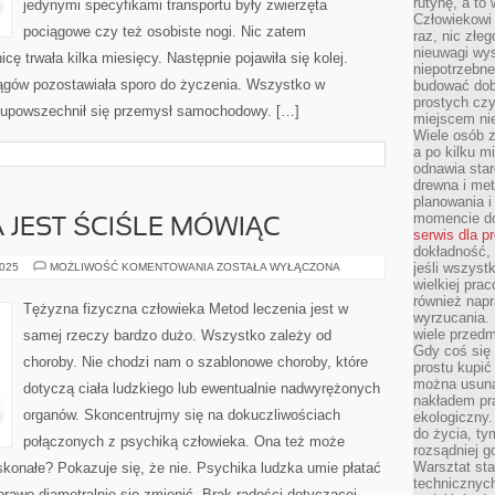
rutynę, a to
jedynymi specyfikami transportu były zwierzęta
Człowiekowi 
pociągowe czy też osobiste nogi. Nic zatem
raz, nic złe
nieuwagi wys
cę trwała kilka miesięcy. Następnie pojawiła się kolej.
niepotrzebne
ągów pozostawiała sporo do życzenia. Wszystko w
budować dob
prostych czy
y upowszechnił się przemysł samochodowy. […]
miejscem nie
Wiele osób z
a po kilku m
odnawia star
drewna i met
planowania 
momencie do
 JEST ŚCIŚLE MÓWIĄC
serwis dla p
dokładność, 
METOD
jeśli wszyst
2025
MOŻLIWOŚĆ KOMENTOWANIA
ZOSTAŁA WYŁĄCZONA
LECZENIA
wielkiej pra
JEST
również napr
ŚCIŚLE
Tężyzna fizyczna człowieka Metod leczenia jest w
MÓWIĄC
wyrzucania. 
wiele przedm
samej rzeczy bardzo dużo. Wszystko zależy od
Gdy coś się 
choroby. Nie chodzi nam o szablonowe choroby, które
prostu kupi
można usuną
dotyczą ciała ludzkiego lub ewentualnie nadwyrężonych
nakładem pr
organów. Skoncentrujmy się na dokuczliwościach
ekologiczny.
do życia, t
połączonych z psychiką człowieka. Ona też może
rozsądniej 
Warsztat sta
oskonałe? Pokazuje się, że nie. Psychika ludzka umie płatać
technicznych
 prawo diametralnie się zmienić. Brak radości dotyczącej