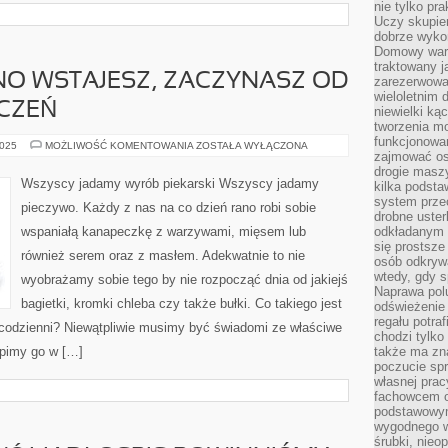
nie tylko pr
Uczy skupien
dobrze wyko
Domowy wars
traktowany j
NO WSTAJESZ, ZACZYNASZ OD
zarezerwowa
wieloletnim
CZEŃ
niewielki kąc
tworzenia m
funkcjonowa
NA
2025
MOŻLIWOŚĆ KOMENTOWANIA
ZOSTAŁA WYŁĄCZONA
zajmować os
CO
DZIEŃ
drogie masz
RANO
Wszyscy jadamy wyrób piekarski Wszyscy jadamy
kilka podst
WSTAJESZ,
ZACZYNASZ
system prze
pieczywo. Każdy z nas na co dzień rano robi sobie
OD
drobne uster
PARU
wspaniałą kanapeczkę z warzywami, mięsem lub
odkładanym n
MINUT
ĆWICZEŃ
się prostsze
również serem oraz z masłem. Adekwatnie to nie
osób odkryw
wtedy, gdy s
wyobrażamy sobie tego by nie rozpocząć dnia od jakiejś
Naprawa pol
bagietki, kromki chleba czy także bułki. Co takiego jest
odświeżenie 
regału potra
a codzienni? Niewątpliwie musimy być świadomi ze właściwe
chodzi tylko
kupimy go w […]
także ma zn
poczucie spr
własnej prac
fachowcem o
podstawowym
wygodnego w
śrubki, nieop