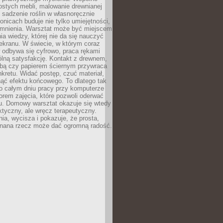
ostych mebli, malowanie drewnianej
 sadzenie roślin w własnoręcznie
onicach buduje nie tylko umiejętności,
omnienia. Warsztat może być miejscem
a wiedzy, której nie da się nauczyć
ekranu. W świecie, w którym coraz
 odbywa się cyfrowo, praca rękami
lną satysfakcję. Kontakt z drewnem,
rbą czy papierem ściernym przywraca
kretu. Widać postęp, czuć materiał,
ąć efektu końcowego. To dlatego tak
o całym dniu pracy przy komputerze
rem zajęcia, które pozwoli oderwać
nu. Domowy warsztat okazuje się wtedy
aktyczny, ale wręcz terapeutyczny.
ia, wycisza i pokazuje, że prosta,
nana rzecz może dać ogromną radość.