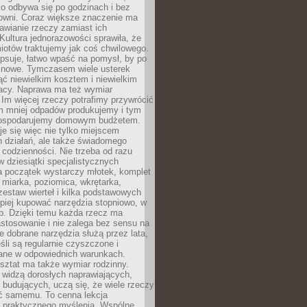
ko odbywa się po godzinach i bez
cowni. Coraz większe znaczenie ma
awianie rzeczy zamiast ich
Kultura jednorazowości sprawiła, że
iotów traktujemy jak coś chwilowego.
psuje, łatwo wpaść na pomysł, by po
ć nowe. Tymczasem wiele usterek
ć niewielkim kosztem i niewielkim
acy. Naprawa ma też wymiar
 Im więcej rzeczy potrafimy przywrócić
ym mniej odpadów produkujemy i tym
gospodarujemy domowym budżetem.
je się więc nie tylko miejscem
 działań, ale także świadomego
 codzienności. Nie trzeba od razu
 dziesiątki specjalistycznych
a początek wystarczy młotek, komplet
 miarka, poziomica, wkrętarka,
zestaw wierteł i kilka podstawowych
epiej kupować narzędzia stopniowo, w
eb. Dzięki temu każda rzecz ma
stosowanie i nie zalega bez sensu na
e dobrane narzędzia służą przez lata,
śli są regularnie czyszczone i
ne w odpowiednich warunkach.
ztat ma także wymiar rodzinny.
e widzą dorosłych naprawiających,
 budujących, uczą się, że wiele rzeczy
ć samemu. To cenna lekcja
 i praktycznego myślenia. Wspólne