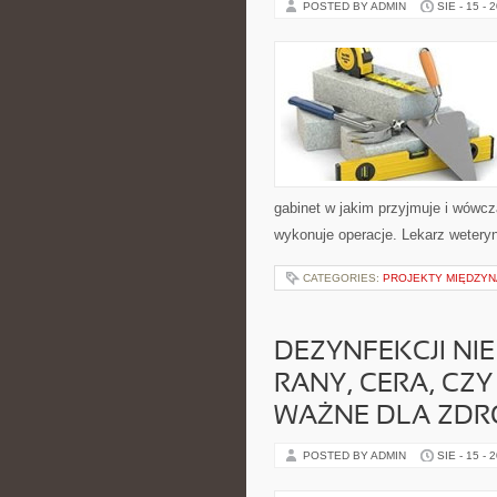
POSTED BY ADMIN
SIE - 15 - 
gabinet w jakim przyjmuje i wówcz
wykonuje operacje. Lekarz weteryn
CATEGORIES:
PROJEKTY MIĘDZY
DEZYNFEKCJI NI
RANY, CERA, CZ
WAŻNE DLA ZDR
POSTED BY ADMIN
SIE - 15 - 