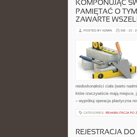
KOMPONUJĄC SW
PAMIĘTAĆ O TYM
ZAWARTE WSZELK
POSTED BY ADMIN
SIE - 15 - 
niedoskonałości ciała (warto nadmi
które rzeczywiście mają miejsce,
– wypróbuj operacja plastyczna n
CATEGORIES:
REHABILITACJA PO
REJESTRACJA D