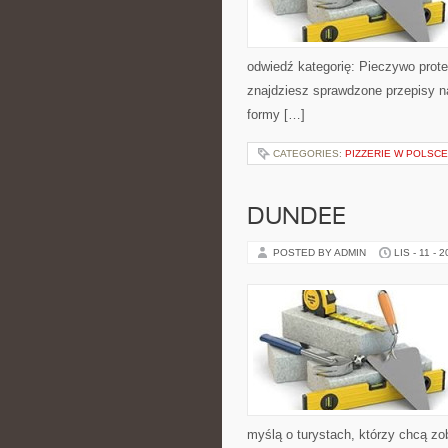
odwiedź kategorię: Pieczywo prote
znajdziesz sprawdzone przepisy na
formy […]
CATEGORIES:
PIZZERIE W POLSCE
DUNDEE
POSTED BY ADMIN
LIS - 11 - 
myślą o turystach, którzy chcą zo