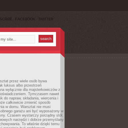
SCRIBE
FACEBOOK
TWITTER
ztat przez wiele osób bywa
ak luksus albo przestrzeń
na wyłącznie dla majsterkowiczów z
 doświadczeniem. Tymczasem nawet
ik do napraw, składania, wiercenia i
oże całkowicie zmienić sposób
nia w domu. Warsztat nie musi
obnego garażu ani być wyposażony w
yny. Czasem wystarczy porządny stół,
awowych narzędzi i dobrze przemyślany
chowywania. To właśnie dzięki temu