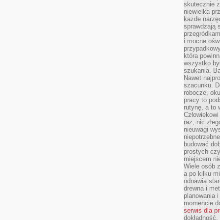
skutecznie z
niewielka pr
każde narzę
sprawdzają s
przegródkami
i mocne oświ
przypadkowy
która powin
wszystko był
szukania. B
Nawet najpr
szacunku. D
robocze, oku
pracy to po
rutynę, a to
Człowiekowi 
raz, nic złe
nieuwagi wys
niepotrzebne
budować dob
prostych czy
miejscem nie
Wiele osób z
a po kilku m
odnawia star
drewna i met
planowania 
momencie do
serwis dla p
dokładność, 