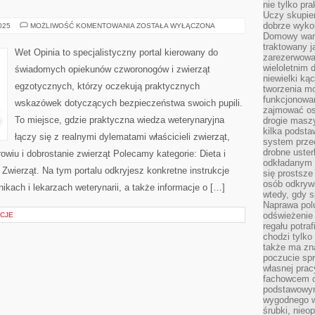
nie tylko pr
Uczy skupien
dobrze wyko
KOTY
2025
MOŻLIWOŚĆ KOMENTOWANIA
ZOSTAŁA WYŁĄCZONA
Domowy wars
traktowany j
Wet Opinia to specjalistyczny portal kierowany do
zarezerwowa
wieloletnim
świadomych opiekunów czworonogów i zwierząt
niewielki kąc
egzotycznych, którzy oczekują praktycznych
tworzenia m
funkcjonowa
wskazówek dotyczących bezpieczeństwa swoich pupili.
zajmować os
To miejsce, gdzie praktyczna wiedza weterynaryjna
drogie masz
kilka podst
łączy się z realnymi dylematami właścicieli zwierząt,
system prze
drobne uster
owiu i dobrostanie zwierząt Polecamy kategorie: Dieta i
odkładanym n
 Zwierząt. Na tym portalu odkryjesz konkretne instrukcje
się prostsze
osób odkryw
nikach i lekarzach weterynarii, a także informacje o […]
wtedy, gdy s
Naprawa pol
odświeżenie 
CJE
regału potra
chodzi tylko
także ma zn
poczucie spr
własnej prac
fachowcem o
podstawowym
wygodnego w
śrubki, nieop