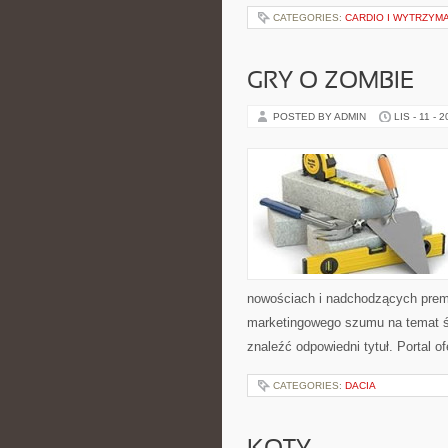
CATEGORIES:
CARDIO I WYTRZYM
GRY O ZOMBIE
POSTED BY ADMIN
LIS - 11 - 
nowościach i nadchodzących premi
marketingowego szumu na temat 
znaleźć odpowiedni tytuł. Portal of
CATEGORIES:
DACIA