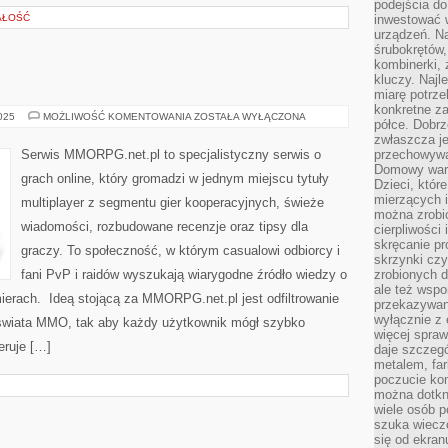
podejścia do
AŁOŚĆ
inwestować w
urządzeń. N
śrubokrętów,
kombinerki, 
kluczy. Najl
miarę potrz
konkretne za
GRY
2025
MOŻLIWOŚĆ KOMENTOWANIA
ZOSTAŁA WYŁĄCZONA
półce. Dobrz
O
ZOMBIE
zwłaszcza je
Serwis MMORPG.net.pl to specjalistyczny serwis o
przechowywa
Domowy wars
grach online, który gromadzi w jednym miejscu tytuły
Dzieci, któr
mierzących i
multiplayer z segmentu gier kooperacyjnych, świeże
można zrobi
wiadomości, rozbudowane recenzje oraz tipsy dla
cierpliwości
skręcanie pr
graczy. To społeczność, w którym casualowi odbiorcy i
skrzynki czy
fani PvP i raidów wyszukają wiarygodne źródło wiedzy o
zrobionych d
ale też wsp
erach. Ideą stojącą za MMORPG.net.pl jest odfiltrowanie
przekazywani
wyłącznie z 
świata MMO, tak aby każdy użytkownik mógł szybko
więcej spraw
eruje […]
daje szczegó
metalem, fa
poczucie kon
można dotkn
wiele osób p
szuka wieczo
się od ekra