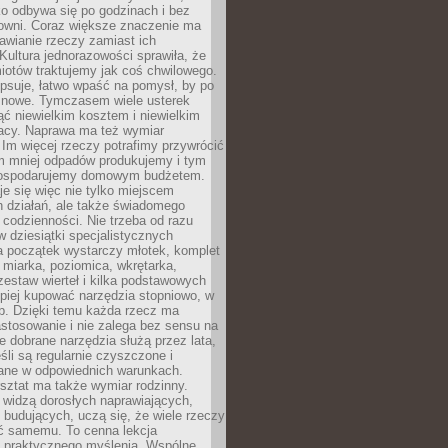
ko odbywa się po godzinach i bez
cowni. Coraz większe znaczenie ma
awianie rzeczy zamiast ich
Kultura jednorazowości sprawiła, że
iotów traktujemy jak coś chwilowego.
psuje, łatwo wpaść na pomysł, by po
ć nowe. Tymczasem wiele usterek
ć niewielkim kosztem i niewielkim
acy. Naprawa ma też wymiar
 Im więcej rzeczy potrafimy przywrócić
ym mniej odpadów produkujemy i tym
gospodarujemy domowym budżetem.
je się więc nie tylko miejscem
 działań, ale także świadomego
 codzienności. Nie trzeba od razu
 dziesiątki specjalistycznych
a początek wystarczy młotek, komplet
 miarka, poziomica, wkrętarka,
zestaw wierteł i kilka podstawowych
epiej kupować narzędzia stopniowo, w
eb. Dzięki temu każda rzecz ma
stosowanie i nie zalega bez sensu na
e dobrane narzędzia służą przez lata,
śli są regularnie czyszczone i
ne w odpowiednich warunkach.
ztat ma także wymiar rodzinny.
e widzą dorosłych naprawiających,
 budujących, uczą się, że wiele rzeczy
ć samemu. To cenna lekcja
 i praktycznego myślenia. Wspólne