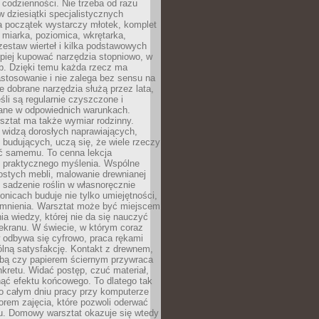
 codzienności. Nie trzeba od razu
 dziesiątki specjalistycznych
a początek wystarczy młotek, komplet
 miarka, poziomica, wkrętarka,
zestaw wierteł i kilka podstawowych
epiej kupować narzędzia stopniowo, w
eb. Dzięki temu każda rzecz ma
stosowanie i nie zalega bez sensu na
e dobrane narzędzia służą przez lata,
śli są regularnie czyszczone i
ne w odpowiednich warunkach.
ztat ma także wymiar rodzinny.
e widzą dorosłych naprawiających,
 budujących, uczą się, że wiele rzeczy
ć samemu. To cenna lekcja
 i praktycznego myślenia. Wspólne
ostych mebli, malowanie drewnianej
 sadzenie roślin w własnoręcznie
onicach buduje nie tylko umiejętności,
omnienia. Warsztat może być miejscem
a wiedzy, której nie da się nauczyć
ekranu. W świecie, w którym coraz
 odbywa się cyfrowo, praca rękami
lną satysfakcję. Kontakt z drewnem,
rbą czy papierem ściernym przywraca
kretu. Widać postęp, czuć materiał,
ąć efektu końcowego. To dlatego tak
o całym dniu pracy przy komputerze
rem zajęcia, które pozwoli oderwać
nu. Domowy warsztat okazuje się wtedy