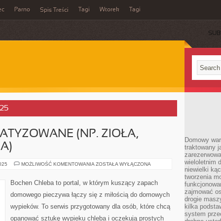
ec
Parno
Tagi
Wtorek
Tagi
Spis Treści
SUB
025
TYZOWANE (NP. ZIOŁA,
Domowy wars
A)
traktowany j
zarezerwowa
wieloletnim
PIECZYWO
2025
MOŻLIWOŚĆ KOMENTOWANIA
ZOSTAŁA WYŁĄCZONA
niewielki kąc
AROMATYZOWANE
(NP.
tworzenia m
ZIOŁA,
Bochen Chleba to portal, w którym kuszący zapach
funkcjonowa
CZOSNEK,
CEBULA)
zajmować os
domowego pieczywa łączy się z miłością do domowych
drogie masz
wypieków. To serwis przygotowany dla osób, które chcą
kilka podst
system prze
opanować sztukę wypieku chleba i oczekują prostych