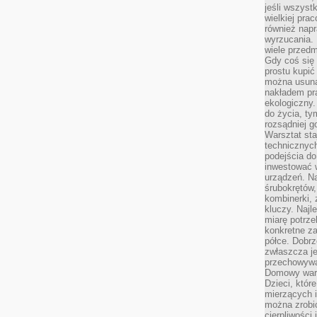
jeśli wszyst
wielkiej pra
również napr
wyrzucania. 
wiele przedm
Gdy coś się 
prostu kupi
można usuną
nakładem pr
ekologiczny.
do życia, t
rozsądniej 
Warsztat sta
technicznych
podejścia do
inwestować w
urządzeń. N
śrubokrętów,
kombinerki, 
kluczy. Najl
miarę potrz
konkretne za
półce. Dobrz
zwłaszcza je
przechowywa
Domowy wars
Dzieci, któr
mierzących i
można zrobi
cierpliwości