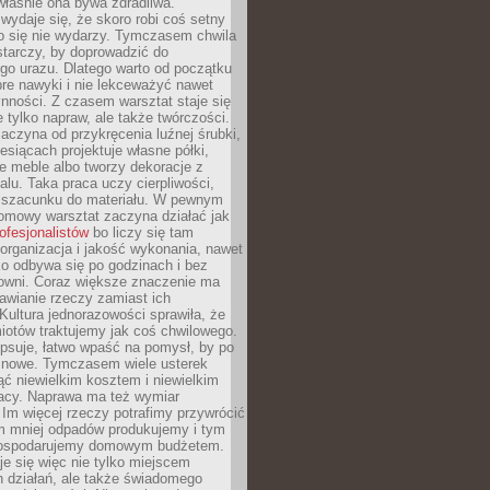
 właśnie ona bywa zdradliwa.
wydaje się, że skoro robi coś setny
go się nie wydarzy. Tymczasem chwila
tarczy, by doprowadzić do
go urazu. Dlatego warto od początku
re nawyki i nie lekceważyć nawet
nności. Z czasem warsztat staje się
 tylko napraw, ale także twórczości.
aczyna od przykręcenia luźnej śrubki,
iesiącach projektuje własne półki,
e meble albo tworzy dekoracje z
alu. Taka praca uczy cierpliwości,
i szacunku do materiału. W pewnym
mowy warsztat zaczyna działać jak
rofesjonalistów
bo liczy się tam
organizacja i jakość wykonania, nawet
ko odbywa się po godzinach i bez
cowni. Coraz większe znaczenie ma
awianie rzeczy zamiast ich
Kultura jednorazowości sprawiła, że
iotów traktujemy jak coś chwilowego.
psuje, łatwo wpaść na pomysł, by po
ć nowe. Tymczasem wiele usterek
ć niewielkim kosztem i niewielkim
acy. Naprawa ma też wymiar
 Im więcej rzeczy potrafimy przywrócić
ym mniej odpadów produkujemy i tym
gospodarujemy domowym budżetem.
je się więc nie tylko miejscem
 działań, ale także świadomego