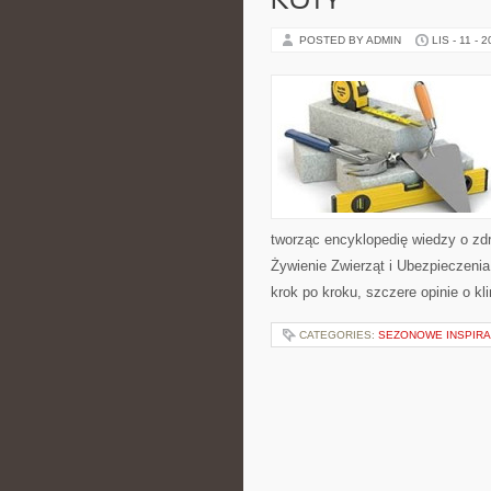
KOTY
POSTED BY ADMIN
LIS - 11 - 
tworząc encyklopedię wiedzy o zdr
Żywienie Zwierząt i Ubezpieczenia
krok po kroku, szczere opinie o kli
CATEGORIES:
SEZONOWE INSPIRA