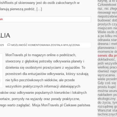
rutynę, a to
rishRoots.pl skierowany jest do osób zakochanych w
Człowiekowi 
raz, nic złe
 planują pierwszą podróż, […]
nieuwagi wys
niepotrzebne
NA
budować dob
prostych czy
miejscem nie
Wiele osób z
LIA
a po kilku m
odnawia star
drewna i met
CHINY
2025
MOŻLIWOŚĆ KOMENTOWANIA
ZOSTAŁA WYŁĄCZONA
planowania 
I
PORTUGALIA
momencie do
MonTravels.pl to magazyn online o podróżach,
serwis dla p
dokładność, 
stworzony z głębokiej potrzeby odkrywania planety i
jeśli wszyst
wielkiej pra
dzielenia się osobistymi przeżyciami z wyjazdów. To
również napr
przestrzeń dla entuzjastów odkrywania, którzy szukają
wyrzucania. 
wiele przedm
nie tylko pocztówkowych widoków, ale przede
Gdy coś się 
wszystkim praktycznych informacji ułatwiających
prostu kupi
można usuną
aków oraz odkrywanie popularnych kierunków i lokalnych
nakładem pr
ekologiczny.
portaże, pomysły na wyjazdy oraz porady praktyczne,
do życia, t
rego warto zaglądać. Misja MonTravels.pl Ciekawe państwa
rozsądniej 
Warsztat sta
technicznych