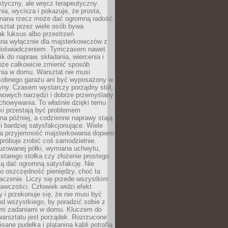
aktyczny, ale wręcz terapeutyczny.
ia, wycisza i pokazuje, że prosta,
nana rzecz może dać ogromną radość.
ztat przez wiele osób bywa
ak luksus albo przestrzeń
na wyłącznie dla majsterkowiczów z
 doświadczeniem. Tymczasem nawet
ik do napraw, składania, wiercenia i
oże całkowicie zmienić sposób
nia w domu. Warsztat nie musi
obnego garażu ani być wyposażony w
yny. Czasem wystarczy porządny stół,
awowych narzędzi i dobrze przemyślany
chowywania. To właśnie dzięki temu
ki przestają być problemem
a później, a codzienne naprawy stają
 i bardziej satysfakcjonujące. Wiele
a przyjemność majsterkowania dopiero
próbuje zrobić coś samodzielnie.
uzowanej półki, wymiana uchwytu,
starego stołka czy złożenie prostego
fią dać ogromną satysfakcję. Nie
 o oszczędność pieniędzy, choć ta
aczenie. Liczy się przede wszystkim
awczości. Człowiek widzi efekt
y i przekonuje się, że nie musi być
d wszystkiego, by poradzić sobie z
i zadaniami w domu. Kluczem do
arsztatu jest porządek. Rozrzucone
isane pudełka i plątanina kabli potrafią