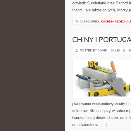
odwiedź Sunderland oraz Salford.I
Irlandii, ale także do tych, którzy
CATEGORIES:
KUCHNIA REGIONAL
CHINY I PORTUGA
POSTED BY ADMIN
LIS - 11 - 
planowanie weekendowych city bre
sekretów. Strona łączy w sobie re
tworząc bazę doświadczeń, do któ
do odwiedzenia: […]