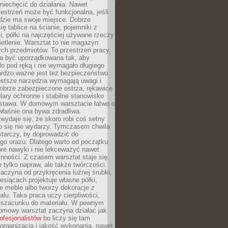
niechęcić do działania. Nawet
zestrzeń może być funkcjonalna, jeśli
dzie ma swoje miejsce. Dobrze
ię tablice na ścianie, pojemniki z
, półki na najczęściej używane rzeczy
etlenie. Warsztat to nie magazyn
ch przedmiotów. To przestrzeń pracy,
na być uporządkowana tak, aby
o pod ręką i nie wymagało długiego
ardzo ważne jest też bezpieczeństwo.
ostsze narzędzia wymagają uwagi i
obrze zabezpieczone ostrza, rękawice
lary ochronne i stabilne stanowisko
dstawa. W domowym warsztacie łatwo o
 właśnie ona bywa zdradliwa.
wydaje się, że skoro robi coś setny
go się nie wydarzy. Tymczasem chwila
tarczy, by doprowadzić do
go urazu. Dlatego warto od początku
re nawyki i nie lekceważyć nawet
nności. Z czasem warsztat staje się
 tylko napraw, ale także twórczości.
aczyna od przykręcenia luźnej śrubki,
iesiącach projektuje własne półki,
e meble albo tworzy dekoracje z
alu. Taka praca uczy cierpliwości,
i szacunku do materiału. W pewnym
mowy warsztat zaczyna działać jak
rofesjonalistów
bo liczy się tam
organizacja i jakość wykonania, nawet