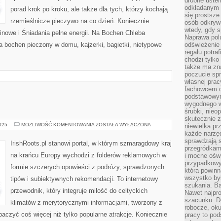
drobne uster
odkładanym n
porad krok po kroku, ale także dla tych, którzy kochają
się prostsze
rzemieślnicze pieczywo na co dzień. Koniecznie
osób odkryw
wtedy, gdy s
inowe i Śniadania pełne energii. Na Bochen Chleba
Naprawa pol
 bochen pieczony w domu, kajzerki, bagietki, nietypowe
odświeżenie 
regału potra
chodzi tylko
także ma zn
poczucie spr
własnej prac
fachowcem o
podstawowym
wygodnego w
śrubki, nieop
skutecznie z
DUNDEE
2025
MOŻLIWOŚĆ KOMENTOWANIA
ZOSTAŁA WYŁĄCZONA
niewielka pr
każde narzę
sprawdzają s
IrishRoots.pl stanowi portal, w którym szmaragdowy kraj
przegródkami
na krańcu Europy wychodzi z folderów reklamowych w
i mocne oświ
przypadkowy
formie szczerych opowieści z podróży, sprawdzonych
która powin
wszystko był
tipów i subiektywnych rekomendacji. To internetowy
szukania. B
przewodnik, który integruje miłość do celtyckich
Nawet najpr
szacunku. D
klimatów z merytorycznymi informacjami, tworzony z
robocze, oku
baczyć coś więcej niż tylko popularne atrakcje. Koniecznie
pracy to po