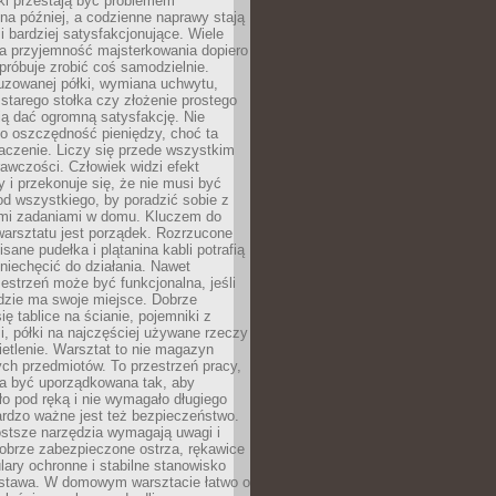
ki przestają być problemem
a później, a codzienne naprawy stają
 i bardziej satysfakcjonujące. Wiele
a przyjemność majsterkowania dopiero
próbuje zrobić coś samodzielnie.
uzowanej półki, wymiana uchwytu,
starego stołka czy złożenie prostego
fią dać ogromną satysfakcję. Nie
 o oszczędność pieniędzy, choć ta
aczenie. Liczy się przede wszystkim
awczości. Człowiek widzi efekt
y i przekonuje się, że nie musi być
d wszystkiego, by poradzić sobie z
i zadaniami w domu. Kluczem do
arsztatu jest porządek. Rozrzucone
isane pudełka i plątanina kabli potrafią
niechęcić do działania. Nawet
zestrzeń może być funkcjonalna, jeśli
dzie ma swoje miejsce. Dobrze
ię tablice na ścianie, pojemniki z
, półki na najczęściej używane rzeczy
etlenie. Warsztat to nie magazyn
ch przedmiotów. To przestrzeń pracy,
na być uporządkowana tak, aby
o pod ręką i nie wymagało długiego
ardzo ważne jest też bezpieczeństwo.
ostsze narzędzia wymagają uwagi i
obrze zabezpieczone ostrza, rękawice
lary ochronne i stabilne stanowisko
dstawa. W domowym warsztacie łatwo o