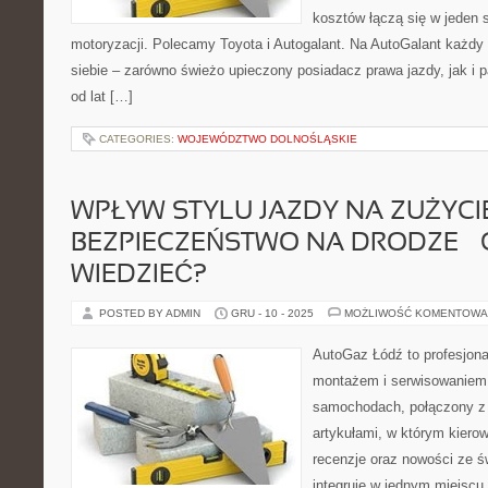
kosztów łączą się w jeden 
motoryzacji. Polecamy Toyota i Autogalant. Na AutoGalant każdy 
siebie – zarówno świeżo upieczony posiadacz prawa jazdy, jak i 
od lat […]
CATEGORIES:
WOJEWÓDZTWO DOLNOŚLĄSKIE
WPŁYW STYLU JAZDY NA ZUŻYCIE
BEZPIECZEŃSTWO NA DRODZE –
WIEDZIEĆ?
POSTED BY ADMIN
GRU - 10 - 2025
MOŻLIWOŚĆ KOMENTOWA
AutoGaz Łódź to profesjona
montażem i serwisowaniem 
samochodach, połączony z
artykułami, w którym kierow
recenzje oraz nowości ze ś
integruje w jednym miejscu