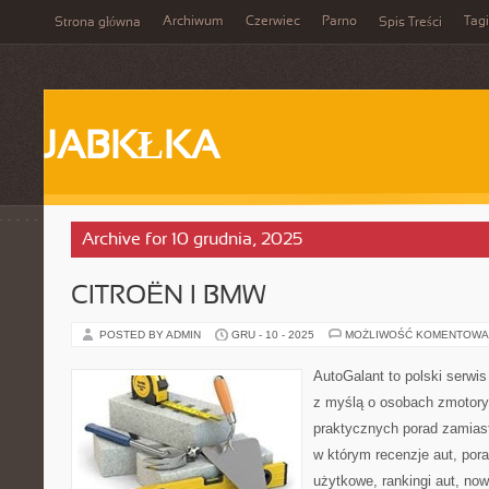
Archiwum
Czerwiec
Parno
Tagi
Strona główna
Spis Treści
JABKŁKA
Archive for 10 grudnia, 2025
CITROËN I BMW
POSTED BY ADMIN
GRU - 10 - 2025
MOŻLIWOŚĆ KOMENTOWA
AutoGalant to polski serwi
z myślą o osobach zmotory
praktycznych porad zamiast
w którym recenzje aut, por
użytkowe, rankingi aut, now