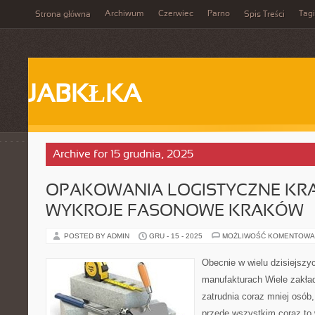
Archiwum
Czerwiec
Parno
Tagi
Strona główna
Spis Treści
JABKŁKA
Archive for 15 grudnia, 2025
OPAKOWANIA LOGISTYCZNE KR
WYKROJE FASONOWE KRAKÓW
POSTED BY ADMIN
GRU - 15 - 2025
MOŻLIWOŚĆ KOMENTOWA
Obecnie w wielu dzisiejszy
manufakturach Wiele zakła
zatrudnia coraz mniej osób,
przede wszystkim coraz to