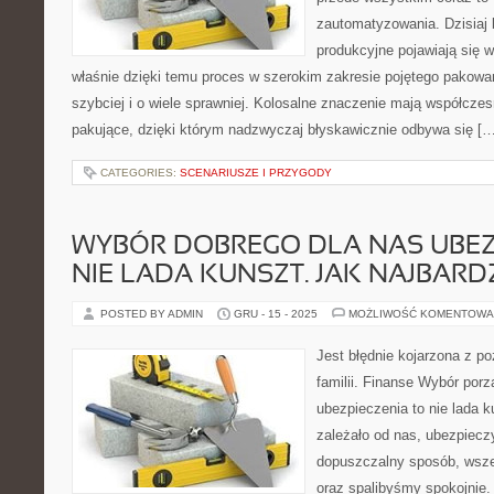
zautomatyzowania. Dzisiaj
produkcyjne pojawiają się w
właśnie dzięki temu proces w szerokim zakresie pojętego pakowan
szybciej i o wiele sprawniej. Kolosalne znaczenie mają współcze
pakujące, dzięki którym nadzwyczaj błyskawicznie odbywa się […
CATEGORIES:
SCENARIUSZE I PRZYGODY
WYBÓR DOBREGO DLA NAS UBEZ
NIE LADA KUNSZT. JAK NAJBARDZ
POSTED BY ADMIN
GRU - 15 - 2025
MOŻLIWOŚĆ KOMENTOWA
Jest błędnie kojarzona z p
familii. Finanse Wybór por
ubezpieczenia to nie lada 
zależało od nas, ubezpiecz
dopuszczalny sposób, wsze
oraz spalibyśmy spokojnie. 