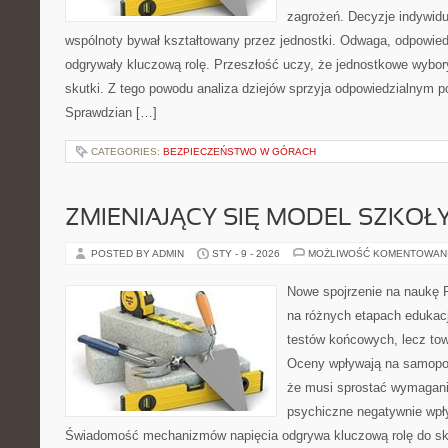
zagrożeń. Decyzje indywidua
wspólnoty bywał kształtowany przez jednostki. Odwaga, odpowiedz
odgrywały kluczową rolę. Przeszłość uczy, że jednostkowe wybo
skutki. Z tego powodu analiza dziejów sprzyja odpowiedzialnym
Sprawdzian […]
CATEGORIES:
BEZPIECZEŃSTWO W GÓRACH
ZMIENIAJĄCY SIĘ MODEL SZKOŁ
POSTED BY ADMIN
STY - 9 - 2026
MOŻLIWOŚĆ KOMENTOWAN
Nowe spojrzenie na naukę 
na różnych etapach edukacji
testów końcowych, lecz to
Oceny wpływają na samopoc
że musi sprostać wymagani
psychiczne negatywnie wpł
Świadomość mechanizmów napięcia odgrywa kluczową rolę do sku