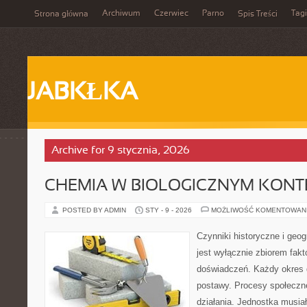
Archiwum
Czerwiec
Parno
Tagi
Strona główna
Spis Treści
JABKŁKA
Archive for 9 stycznia, 2026
CHEMIA W BIOLOGICZNYM KONT
POSTED BY ADMIN
STY - 9 - 2026
MOŻLIWOŚĆ KOMENTOWAN
Czynniki historyczne i geog
jest wyłącznie zbiorem fakt
doświadczeń. Każdy okres 
postawy. Procesy społeczn
działania. Jednostka musia