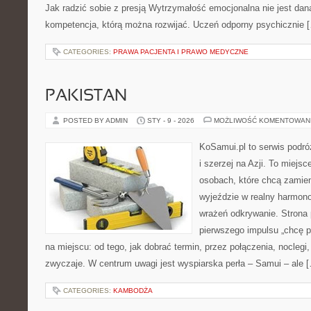
Jak radzić sobie z presją Wytrzymałość emocjonalna nie jest dan
kompetencja, którą można rozwijać. Uczeń odporny psychicznie 
CATEGORIES:
PRAWA PACJENTA I PRAWO MEDYCZNE
PAKISTAN
POSTED BY ADMIN
STY - 9 - 2026
MOŻLIWOŚĆ KOMENTOWAN
KoSamui.pl to serwis podróż
i szerzej na Azji. To miejs
osobach, które chcą zamien
wyjeździe w realny harmon
wrażeń odkrywanie. Strona 
pierwszego impulsu „chcę p
na miejscu: od tego, jak dobrać termin, przez połączenia, noclegi, 
zwyczaje. W centrum uwagi jest wyspiarska perła – Samui – ale 
CATEGORIES:
KAMBODŻA