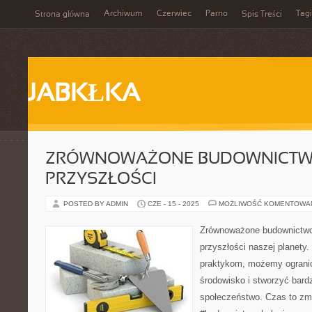
Archiwum
Czerwiec
Parno
Tagi
Strona główna
Spis Treści
JABKŁKA
ZRÓWNOWAŻONE BUDOWNICTWO
PRZYSZŁOŚCI
POSTED BY ADMIN
CZE - 15 - 2025
MOŻLIWOŚĆ KOMENTOWA
Zrównoważone budownictwo
przyszłości naszej planety
praktykom, możemy ograni
środowisko i stworzyć bard
społeczeństwo. Czas to zm