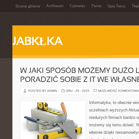
Archiwum
Czerwiec
Parno
Tagi
Strona główna
Spis Treści
JABKŁKA
W JAKI SPOSÓB MOŻEMY DUŻO L
PORADZIĆ SOBIE Z IT WE WŁASNE
POSTED BY ADMIN
GRU - 29 - 2025
MOŻLIWOŚĆ KOMENTOWA
Informatyka, to obecnie wi
uczelniach wyższych Aktua
niedużych firmach bardzo w
możemy się temu dziwić. W
właśnie dzięki niesamowit