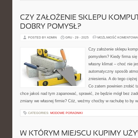
CZY ZAŁOŻENIE SKLEPU KOMP
DOBRY POMYSŁ?
POSTED BY ADMIN
GRU - 29 - 2025
MOŻLIWOŚĆ KOMENTOWA
Czy założenie sklepu komp
pomysłem? Kiedy firma się 
własny klimat – choć nie je
automatyczny sposób atmosf
zniesienia. A do tego cięż
Co zatem powinien zrobić ta
chce jakoś nad tym zapanować, sprawić, że będzie mógł bez żad
zmiany we własnej firmie? Cóż, weźmy choćby w rachubę to by w
CATEGORIES:
MODOWE PORADNIKI
W KTÓRYM MIEJSCU KUPIMY UŻ