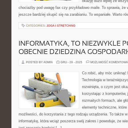
okazję dużo lepiej ze wszy
chociażby pod uwagę fax czy przykładowo maile. To sprawia, że 
jeszcze bardziej skupić się na zarabianiu. To wspaniałe. Warto r
CATEGORIES:
JOGA I STRETCHING
INFORMATYKA, TO NIEZWYKLE 
OBECNIE DZIEDZINA GOSPODAR
POSTED BY ADMIN
GRU - 29 - 2025
MOŻLIWOŚĆ KOMENTOWA
Co robić, aby móc uniknąć
Technologia w teraźniejszy
rozwinięta, o czym jest oka
korzystając z komputerów, 
rozmaitych formach, ale gł
elementy techniczne, które 
możliwości, do korzystania z tego rodzaju urządzenia. To także 
informatykę, która wciąż poszerza swój zakres i powoduje, że w
jest znacznie bardziej […]