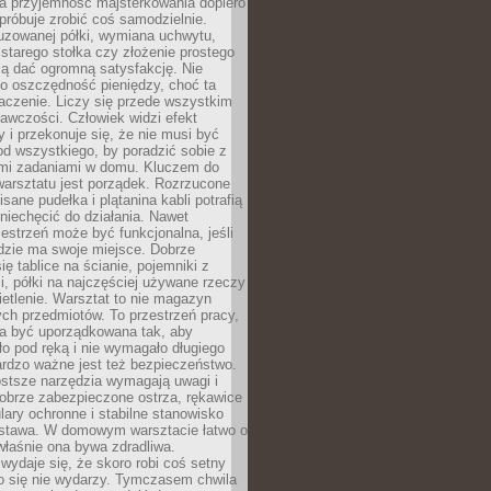
a przyjemność majsterkowania dopiero
próbuje zrobić coś samodzielnie.
uzowanej półki, wymiana uchwytu,
starego stołka czy złożenie prostego
fią dać ogromną satysfakcję. Nie
 o oszczędność pieniędzy, choć ta
aczenie. Liczy się przede wszystkim
awczości. Człowiek widzi efekt
y i przekonuje się, że nie musi być
d wszystkiego, by poradzić sobie z
i zadaniami w domu. Kluczem do
arsztatu jest porządek. Rozrzucone
isane pudełka i plątanina kabli potrafią
niechęcić do działania. Nawet
zestrzeń może być funkcjonalna, jeśli
dzie ma swoje miejsce. Dobrze
ię tablice na ścianie, pojemniki z
, półki na najczęściej używane rzeczy
etlenie. Warsztat to nie magazyn
ch przedmiotów. To przestrzeń pracy,
na być uporządkowana tak, aby
o pod ręką i nie wymagało długiego
ardzo ważne jest też bezpieczeństwo.
ostsze narzędzia wymagają uwagi i
obrze zabezpieczone ostrza, rękawice
lary ochronne i stabilne stanowisko
dstawa. W domowym warsztacie łatwo o
 właśnie ona bywa zdradliwa.
wydaje się, że skoro robi coś setny
go się nie wydarzy. Tymczasem chwila