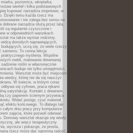
 miarka, poziomica, wkrętarka,
zestaw wierteł i kilka podstawowych
epiej kupować narzędzia stopniowo, w
eb. Dzięki temu każda rzecz ma
stosowanie i nie zalega bez sensu na
e dobrane narzędzia służą przez lata,
śli są regularnie czyszczone i
ne w odpowiednich warunkach.
ztat ma także wymiar rodzinny.
e widzą dorosłych naprawiających,
 budujących, uczą się, że wiele rzeczy
ć samemu. To cenna lekcja
 i praktycznego myślenia. Wspólne
ostych mebli, malowanie drewnianej
 sadzenie roślin w własnoręcznie
onicach buduje nie tylko umiejętności,
omnienia. Warsztat może być miejscem
a wiedzy, której nie da się nauczyć
ekranu. W świecie, w którym coraz
 odbywa się cyfrowo, praca rękami
lną satysfakcję. Kontakt z drewnem,
rbą czy papierem ściernym przywraca
kretu. Widać postęp, czuć materiał,
ąć efektu końcowego. To dlatego tak
o całym dniu pracy przy komputerze
rem zajęcia, które pozwoli oderwać
nu. Domowy warsztat okazuje się wtedy
aktyczny, ale wręcz terapeutyczny.
ia, wycisza i pokazuje, że prosta,
nana rzecz może dać ogromną radość.