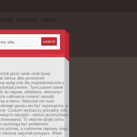
SCRIBE
FACEBOOK
TWITTER
ztat przez wiele osób bywa
ak luksus albo przestrzeń
na wyłącznie dla majsterkowiczów z
 doświadczeniem. Tymczasem nawet
ik do napraw, składania, wiercenia i
oże całkowicie zmienić sposób
nia w domu. Warsztat nie musi
obnego garażu ani być wyposażony w
yny. Czasem wystarczy porządny stół,
awowych narzędzi i dobrze przemyślany
chowywania. To właśnie dzięki temu
ki przestają być problemem
a później, a codzienne naprawy stają
 i bardziej satysfakcjonujące. Wiele