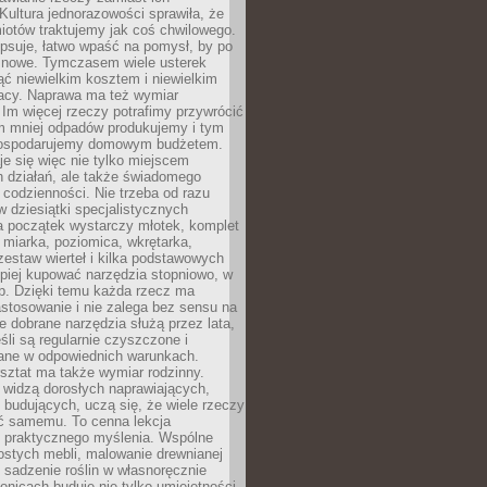
Kultura jednorazowości sprawiła, że
iotów traktujemy jak coś chwilowego.
psuje, łatwo wpaść na pomysł, by po
ć nowe. Tymczasem wiele usterek
ć niewielkim kosztem i niewielkim
acy. Naprawa ma też wymiar
 Im więcej rzeczy potrafimy przywrócić
ym mniej odpadów produkujemy i tym
gospodarujemy domowym budżetem.
je się więc nie tylko miejscem
 działań, ale także świadomego
 codzienności. Nie trzeba od razu
 dziesiątki specjalistycznych
a początek wystarczy młotek, komplet
 miarka, poziomica, wkrętarka,
zestaw wierteł i kilka podstawowych
epiej kupować narzędzia stopniowo, w
eb. Dzięki temu każda rzecz ma
stosowanie i nie zalega bez sensu na
e dobrane narzędzia służą przez lata,
śli są regularnie czyszczone i
ne w odpowiednich warunkach.
ztat ma także wymiar rodzinny.
e widzą dorosłych naprawiających,
 budujących, uczą się, że wiele rzeczy
ć samemu. To cenna lekcja
 i praktycznego myślenia. Wspólne
ostych mebli, malowanie drewnianej
 sadzenie roślin w własnoręcznie
onicach buduje nie tylko umiejętności,