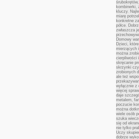
śrubokrętów,
kombinerki, 
kluczy. Najl
miarę potrz
konkretne za
półce. Dobrz
zwłaszcza je
przechowywa
Domowy wars
Dzieci, któr
mierzących i
można zrobi
cierpliwości
skręcanie pr
skrzynki czy
zrobionych d
ale też wsp
przekazywani
wyłącznie z 
więcej spraw
daje szczegó
metalem, fa
poczucie kon
można dotkn
wiele osób p
szuka wieczo
się od ekra
nie tylko pr
Uczy skupien
dobrze wyko