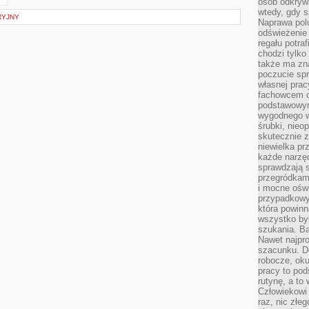
osób odkryw
wtedy, gdy s
RYJNY
Naprawa pol
odświeżenie 
regału potra
chodzi tylko
także ma zn
poczucie spr
własnej prac
fachowcem o
podstawowym
wygodnego w
śrubki, nieop
skutecznie z
niewielka pr
każde narzę
sprawdzają s
przegródkami
i mocne oświ
przypadkowy
która powin
wszystko był
szukania. B
Nawet najpr
szacunku. D
robocze, oku
pracy to po
rutynę, a to
Człowiekowi 
raz, nic złe