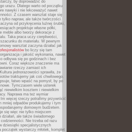
tarczy, by doprowadzić do
go urazu. Dlatego warto od początku
re nawyki i nie lekceważyć nawet
nności. Z czasem warsztat staje się
 tylko napraw, ale także twórczości.
aczyna od przykręcenia luźnej śrubki,
iesiącach projektuje własne półki,
e meble albo tworzy dekoracje z
alu. Taka praca uczy cierpliwości,
i szacunku do materiału. W pewnym
mowy warsztat zaczyna działać jak
rofesjonalistów
bo liczy się tam
organizacja i jakość wykonania, nawet
ko odbywa się po godzinach i bez
cowni. Coraz większe znaczenie ma
awianie rzeczy zamiast ich
Kultura jednorazowości sprawiła, że
iotów traktujemy jak coś chwilowego.
psuje, łatwo wpaść na pomysł, by po
ć nowe. Tymczasem wiele usterek
ć niewielkim kosztem i niewielkim
acy. Naprawa ma też wymiar
 Im więcej rzeczy potrafimy przywrócić
ym mniej odpadów produkujemy i tym
gospodarujemy domowym budżetem.
je się więc nie tylko miejscem
 działań, ale także świadomego
 codzienności. Nie trzeba od razu
 dziesiątki specjalistycznych
a początek wystarczy młotek, komplet