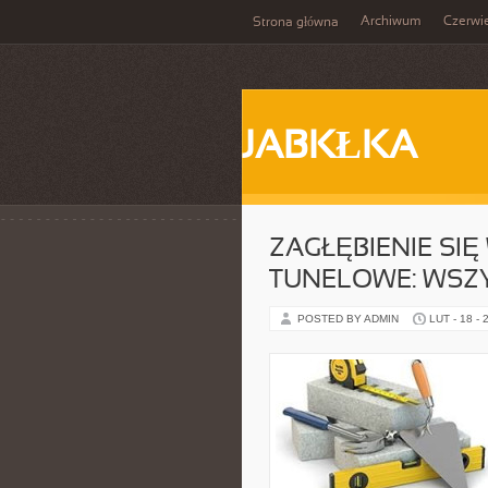
Archiwum
Czerwi
Strona główna
JABKŁKA
ZAGŁĘBIENIE SI
TUNELOWE: WSZY
POSTED BY ADMIN
LUT - 18 - 