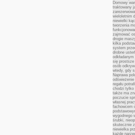
Domowy wars
traktowany j
zarezerwowa
wieloletnim
niewielki kąc
tworzenia m
funkcjonowa
zajmować os
drogie masz
kilka podst
system prze
drobne uster
odkładanym n
się prostsze
osób odkryw
wtedy, gdy s
Naprawa pol
odświeżenie 
regału potra
chodzi tylko
także ma zn
poczucie spr
własnej prac
fachowcem o
podstawowym
wygodnego w
śrubki, nieop
skutecznie z
niewielka pr
każde narzę