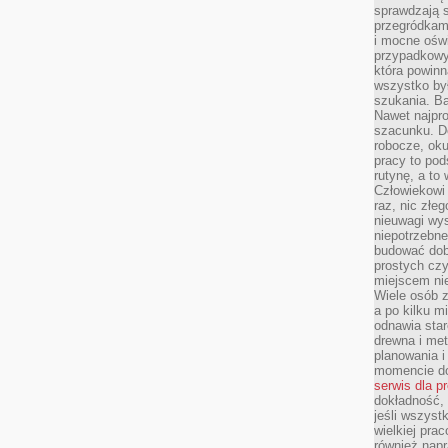
sprawdzają s
przegródkami
i mocne oświ
przypadkowy
która powin
wszystko był
szukania. B
Nawet najpr
szacunku. D
robocze, oku
pracy to po
rutynę, a to
Człowiekowi 
raz, nic złe
nieuwagi wys
niepotrzebne
budować dob
prostych czy
miejscem nie
Wiele osób z
a po kilku m
odnawia star
drewna i met
planowania 
momencie do
serwis dla p
dokładność, 
jeśli wszyst
wielkiej pra
również napr