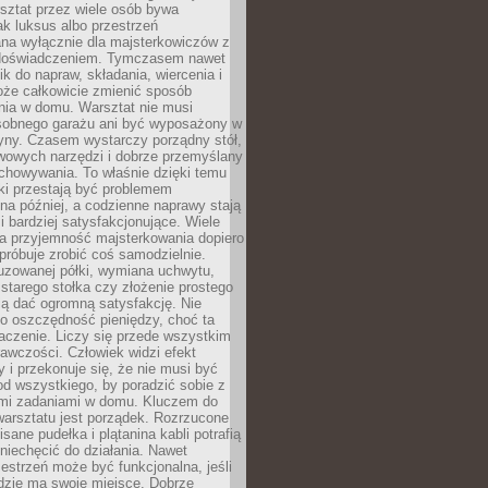
ztat przez wiele osób bywa
ak luksus albo przestrzeń
na wyłącznie dla majsterkowiczów z
 doświadczeniem. Tymczasem nawet
ik do napraw, składania, wiercenia i
oże całkowicie zmienić sposób
nia w domu. Warsztat nie musi
obnego garażu ani być wyposażony w
yny. Czasem wystarczy porządny stół,
awowych narzędzi i dobrze przemyślany
chowywania. To właśnie dzięki temu
ki przestają być problemem
a później, a codzienne naprawy stają
 i bardziej satysfakcjonujące. Wiele
a przyjemność majsterkowania dopiero
próbuje zrobić coś samodzielnie.
uzowanej półki, wymiana uchwytu,
starego stołka czy złożenie prostego
fią dać ogromną satysfakcję. Nie
 o oszczędność pieniędzy, choć ta
aczenie. Liczy się przede wszystkim
awczości. Człowiek widzi efekt
y i przekonuje się, że nie musi być
d wszystkiego, by poradzić sobie z
i zadaniami w domu. Kluczem do
arsztatu jest porządek. Rozrzucone
isane pudełka i plątanina kabli potrafią
niechęcić do działania. Nawet
zestrzeń może być funkcjonalna, jeśli
dzie ma swoje miejsce. Dobrze