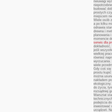
nieuwagi wys
niepotrzebne
budować dob
prostych czy
miejscem nie
Wiele osób z
a po kilku m
odnawia star
drewna i met
planowania 
momencie do
serwis dla p
dokładność, 
jeśli wszyst
wielkiej pra
również napr
wyrzucania. 
wiele przedm
Gdy coś się 
prostu kupi
można usuną
nakładem pr
ekologiczny.
do życia, t
rozsądniej 
Warsztat sta
technicznych
podejścia do
inwestować w
urządzeń. N