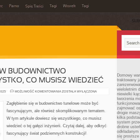
ec
Parno
Tagi
Wtorek
Tagi
Spis Treści
SUB
Ę W BUDOWNICTWO
Domowy wars
STKO, CO MUSISZ WIEDZIEĆ
traktowany j
zarezerwowa
wieloletnim
ZAGŁĘBIENIE
2025
MOŻLIWOŚĆ KOMENTOWANIA
ZOSTAŁA WYŁĄCZONA
niewielki kąc
SIĘ
W
tworzenia m
BUDOWNICTWO
Zagłębienie się w budownictwo tunelowe może być
funkcjonowa
TUNELOWE:
zajmować os
WSZYSTKO,
fascynującym, ale również skomplikowanym tematem.
CO
drogie masz
MUSISZ
kilka podst
W tym artykule dowiesz się wszystkiego, co musisz
WIEDZIEĆ
system prze
wiedzieć o tej gałęzi inżynierii. Czytaj dalej, aby odkryć
drobne uster
odkładanym n
fascynujący świat podziemnych konstrukcji!
się prostsze