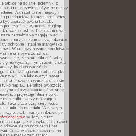
ię tablice na ścianie, pojemniki z
, półki na najczęściej używane rzeczy
etlenie. Warsztat to nie magazyn
ch przedmiotów. To przestrzeń pracy,
na być uporządkowana tak, aby
o pod ręką i nie wymagało długiego
ardzo ważne jest też bezpieczeństwo.
ostsze narzędzia wymagają uwagi i
obrze zabezpieczone ostrza, rękawice
lary ochronne i stabilne stanowisko
dstawa. W domowym warsztacie łatwo o
 właśnie ona bywa zdradliwa.
wydaje się, że skoro robi coś setny
go się nie wydarzy. Tymczasem chwila
tarczy, by doprowadzić do
go urazu. Dlatego warto od początku
re nawyki i nie lekceważyć nawet
nności. Z czasem warsztat staje się
 tylko napraw, ale także twórczości.
aczyna od przykręcenia luźnej śrubki,
iesiącach projektuje własne półki,
e meble albo tworzy dekoracje z
alu. Taka praca uczy cierpliwości,
i szacunku do materiału. W pewnym
mowy warsztat zaczyna działać jak
rofesjonalistów
bo liczy się tam
organizacja i jakość wykonania, nawet
ko odbywa się po godzinach i bez
cowni. Coraz większe znaczenie ma
awianie rzeczy zamiast ich