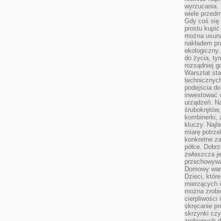
wyrzucania. 
wiele przedm
Gdy coś się 
prostu kupi
można usuną
nakładem pr
ekologiczny.
do życia, t
rozsądniej 
Warsztat sta
technicznych
podejścia do
inwestować w
urządzeń. N
śrubokrętów,
kombinerki, 
kluczy. Najl
miarę potrz
konkretne za
półce. Dobrz
zwłaszcza je
przechowywa
Domowy wars
Dzieci, któr
mierzących i
można zrobi
cierpliwości
skręcanie pr
skrzynki czy
zrobionych d