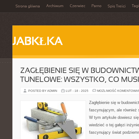
Archiwum
Czerwiec
Parno
Tagi
Strona główna
Spis Treści
JABKŁKA
ZAGŁĘBIENIE SIĘ W BUDOWNIC
TUNELOWE: WSZYSTKO, CO MUSI
POSTED BY ADMIN
LUT - 18 - 2025
MOŻLIWOŚĆ KOMENTOWA
Zagłębienie się w budowni
fascynującym, ale równie
W tym artykule dowiesz si
wiedzieć o tej gałęzi inżynie
fascynujący świat podziemn