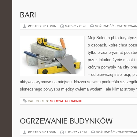
BARI
POSTED BY ADMIN
MAR - 2 - 2026
MOŻLIWOŚĆ KOMENTOWAN
MojeSalento.pl to turystycz
o osobach, które chcą poz
tylko przez pryzmat pocztó
przez lokalne życie miast i
którym pomysły na city bre
– od pierwszej inspiracji, 
aktywną wyprawę na miejscu. Nazwa serwisu podkreśla szczególną
słonecznego półwyspu między dwiema wodami, ale klimat strony 
CATEGORIES:
MODOWE PORADNIKI
OGRZEWANIE BUDYNKÓW
POSTED BY ADMIN
LUT - 27 - 2026
MOŻLIWOŚĆ KOMENTOWA