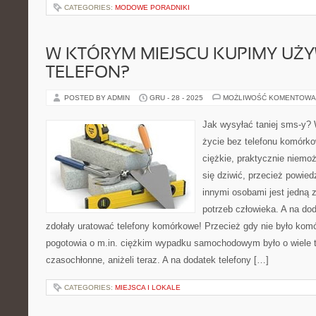
CATEGORIES:
MODOWE PORADNIKI
W KTÓRYM MIEJSCU KUPIMY UŻ
TELEFON?
POSTED BY ADMIN
GRU - 28 - 2025
MOŻLIWOŚĆ KOMENTOWA
Jak wysyłać taniej sms-y?
życie bez telefonu komórko
ciężkie, praktycznie niemo
się dziwić, przecież powi
innymi osobami jest jedną z
potrzeb człowieka. A na do
zdołały uratować telefony komórkowe! Przecież gdy nie było kom
pogotowia o m.in. ciężkim wypadku samochodowym było o wiele tr
czasochłonne, aniżeli teraz. A na dodatek telefony […]
CATEGORIES:
MIEJSCA I LOKALE