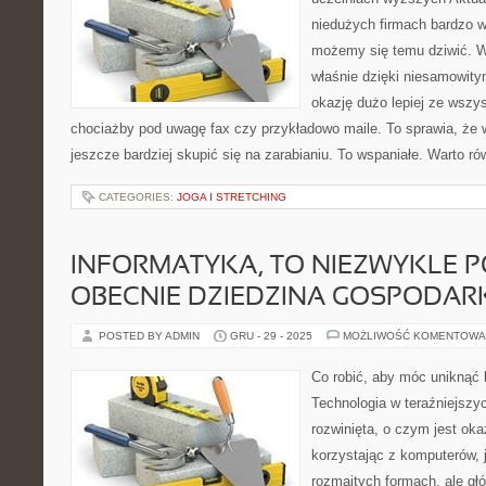
niedużych firmach bardzo w
możemy się temu dziwić. W
właśnie dzięki niesamowit
okazję dużo lepiej ze wszy
chociażby pod uwagę fax czy przykładowo maile. To sprawia, że 
jeszcze bardziej skupić się na zarabianiu. To wspaniałe. Warto r
CATEGORIES:
JOGA I STRETCHING
INFORMATYKA, TO NIEZWYKLE 
OBECNIE DZIEDZINA GOSPODAR
POSTED BY ADMIN
GRU - 29 - 2025
MOŻLIWOŚĆ KOMENTOWA
Co robić, aby móc uniknąć
Technologia w teraźniejszy
rozwinięta, o czym jest oka
korzystając z komputerów, 
rozmaitych formach, ale gł