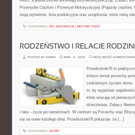
treści, a jednocześnie doceniają inżynierską precyzję. Zobacz k
Przemyśle Ciężkim i Przemysł Motoryzacyjny (Pojazdy ciężkie).
stoją wytwórnie, linia produkcyjna oraz urządzenia, które robią ro
CATEGORIES:
DIY: DEKORACJE I MOTYWY PIZZY
RODZEŃSTWO I RELACJE RODZI
POSTED BY ADMIN
MAR - 6 - 2026
MOŻLIWOŚĆ KOMENTOWAN
Przedszkole76 to praktyczn
którym temat pociechy przen
codziennym życiem domu. T
to, by wyjaśniać wątpliwośc
które wracają od pierwszych
dzieciństwa. Zobacz Niemo
i tata – życie po narodzinach. W centrum są Pociechy oraz Bliscy,
się na nowo każdego dnia. Przedszkole76 pokazuje, że […]
CATEGORIES:
SPORT