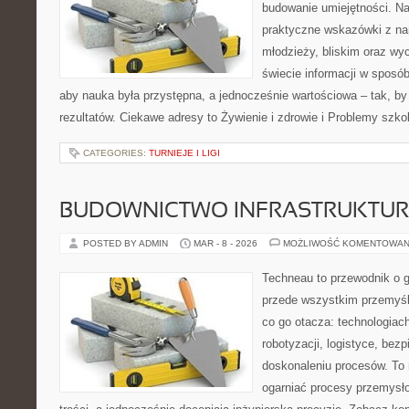
budowanie umiejętności. Na
praktyczne wskazówki z na
młodzieży, bliskim oraz w
świecie informacji w sposó
aby nauka była przystępna, a jednocześnie wartościowa – tak, by
rezultatów. Ciekawe adresy to Żywienie i zdrowie i Problemy szkol
CATEGORIES:
TURNIEJE I LIGI
BUDOWNICTWO INFRASTRUKTU
POSTED BY ADMIN
MAR - 8 - 2026
MOŻLIWOŚĆ KOMENTOWAN
Techneau to przewodnik o 
przede wszystkim przemyśle
co go otacza: technologiac
robotyzacji, logistyce, bez
doskonaleniu procesów. To 
ogarniać procesy przemysł