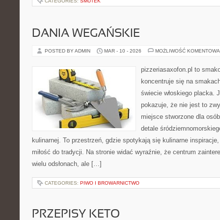
CATEGORIES:
SMUTEK
DANIA WEGAŃSKIE
POSTED BY ADMIN
MAR - 10 - 2026
MOŻLIWOŚĆ KOMENTOWA
pizzeriasaxofon.pl to smakow
koncentruje się na smakach 
świecie włoskiego placka. 
pokazuje, że nie jest to zw
miejsce stworzone dla osó
detale śródziemnomorskieg
kulinarnej. To przestrzeń, gdzie spotykają się kulinarne inspiracj
miłość do tradycji. Na stronie widać wyraźnie, że centrum zainte
wielu odsłonach, ale […]
CATEGORIES:
PIWO I BROWARNICTWO
PRZEPISY KETO