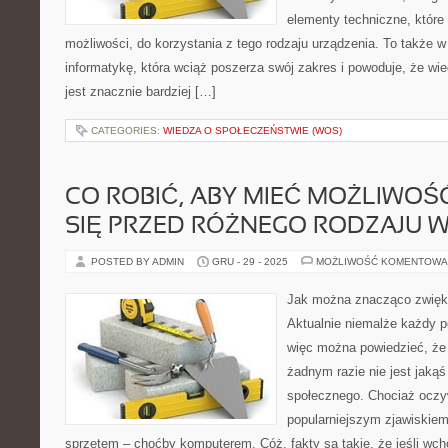
elementy techniczne, które 
możliwości, do korzystania z tego rodzaju urządzenia. To także 
informatykę, która wciąż poszerza swój zakres i powoduje, że w
jest znacznie bardziej […]
CATEGORIES:
WIEDZA O SPOŁECZEŃSTWIE (WOS)
CO ROBIĆ, ABY MIEĆ MOŻLIWO
SIĘ PRZED RÓŻNEGO RODZAJU W
POSTED BY ADMIN
GRU - 29 - 2025
MOŻLIWOŚĆ KOMENTOWA
Jak można znacząco zwięk
Aktualnie niemalże każdy p
więc można powiedzieć, że
żadnym razie nie jest jaką
społecznego. Chociaż oczyw
popularniejszym zjawiskiem
sprzętem – choćby komputerem. Cóż, fakty są takie, że jeśli wch