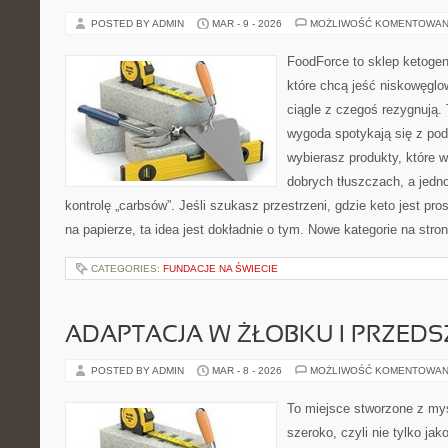
POSTED BY ADMIN
MAR - 9 - 2026
MOŻLIWOŚĆ KOMENTOWAN
FoodForce to sklep ketogen
które chcą jeść niskowęgl
ciągle z czegoś rezygnują.
wygoda spotykają się z po
wybierasz produkty, które w
dobrych tłuszczach, a jed
kontrolę „carbsów”. Jeśli szukasz przestrzeni, gdzie keto jest pros
na papierze, ta idea jest dokładnie o tym. Nowe kategorie na stron
CATEGORIES:
FUNDACJE NA ŚWIECIE
ADAPTACJA W ŻŁOBKU I PRZED
POSTED BY ADMIN
MAR - 8 - 2026
MOŻLIWOŚĆ KOMENTOWAN
To miejsce stworzone z myś
szeroko, czyli nie tylko jak