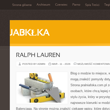
Archiwum
Czerwiec
Parno
Tagi
Strona główna
Spis Treści
JABKŁKA
RALPH LAUREN
POSTED BY ADMIN
MAR - 11 - 2026
MOŻLIWOŚĆ KOMENTOWA
Blog o modzie to miejsce, w
mogą znaleźć pomysły dot
Strona pralniafoka.com.pl 
osobach, które chcą lepiej
stylu życia, który w przys
najnowsze kierunki w modz
Balenciaga. Na stronie można znaleźć ciekawe wpisy, które dotyc