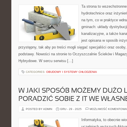
Ta strona to wszechstronne
hydrotechnice oraz inżynieri
na tym, co w praktyce wdra
gminach: układy dystrybucj
kanalizacyjne, a także kan
jest opisana w sposób inżyn
przystępny, tak aby po treści mogli sięgać specjaliści oraz osoby,
podstawy. Nowości na stronie to Oczyszczalnie Ścieków i Magaz
Hybrydowe. W sercu serwisu […]
CATEGORIES:
OBUDOWY I SYSTEMY CHŁODZENIA
W JAKI SPOSÓB MOŻEMY DUŻO L
PORADZIĆ SOBIE Z IT WE WŁASNE
POSTED BY ADMIN
GRU - 29 - 2025
MOŻLIWOŚĆ KOMENTOWA
Informatyka, to obecnie wi
uczelniach wyższych Aktua