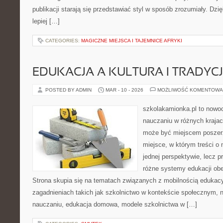
publikacji starają się przedstawiać styl w sposób zrozumiały. Dzi
lepiej […]
CATEGORIES:
MAGICZNE MIEJSCA I TAJEMNICE AFRYKI
EDUKACJA A KULTURA I TRADYC
POSTED BY ADMIN
MAR - 10 - 2026
MOŻLIWOŚĆ KOMENTOWA
szkolakamionka.pl to nowo
nauczaniu w różnych krajac
może być miejscem poszerz
miejsce, w którym treści o 
jednej perspektywie, lecz p
różne systemy edukacji ob
Strona skupia się na tematach związanych z mobilnością edukacy
zagadnieniach takich jak szkolnictwo w kontekście społecznym,
nauczaniu, edukacja domowa, modele szkolnictwa w […]