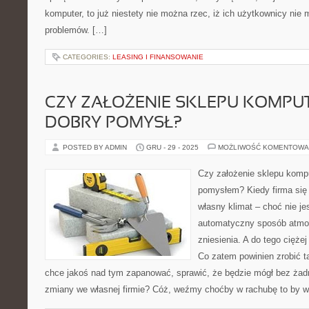
komputer, to już niestety nie można rzec, iż ich użytkownicy nie
problemów. […]
CATEGORIES:
LEASING I FINANSOWANIE
CZY ZAŁOŻENIE SKLEPU KOMP
DOBRY POMYSŁ?
POSTED BY ADMIN
GRU - 29 - 2025
MOŻLIWOŚĆ KOMENTOWA
Czy założenie sklepu komp
pomysłem? Kiedy firma się 
własny klimat – choć nie je
automatyczny sposób atmosf
zniesienia. A do tego cięż
Co zatem powinien zrobić ta
chce jakoś nad tym zapanować, sprawić, że będzie mógł bez żad
zmiany we własnej firmie? Cóż, weźmy choćby w rachubę to by w