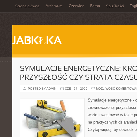
Archiwum
Czerwiec
Parno
Tagi
Strona główna
Spis Treści
JABKŁKA
SYMULACJE ENERGETYCZNE: KR
PRZYSZŁOŚĆ CZY STRATA CZAS
POSTED BY ADMIN
CZE - 24 - 2025
MOŻLIWOŚĆ KOMENTOWA
Symulacje energetyczne - 
zrównoważonej przyszłości 
warto inwestować w takie pr
na praktycznych działania
Czytaj więcej, by dowiedzie