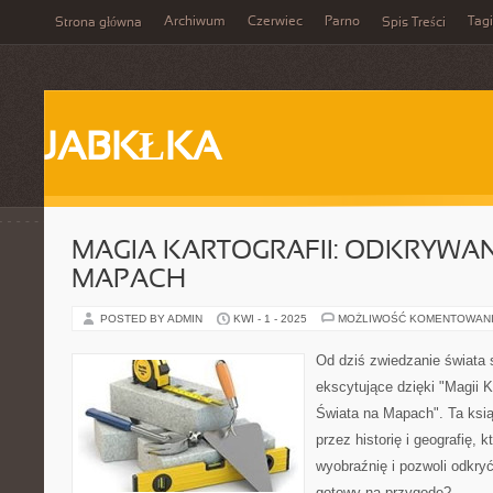
Archiwum
Czerwiec
Parno
Tagi
Strona główna
Spis Treści
JABKŁKA
MAGIA KARTOGRAFII: ODKRYWAN
MAPACH
POSTED BY ADMIN
KWI - 1 - 2025
MOŻLIWOŚĆ KOMENTOWAN
Od dziś zwiedzanie świata s
ekscytujące dzięki "Magii K
Świata na Mapach". Ta ksią
przez historię i geografię, k
wyobraźnię i pozwoli odkry
gotowy na przygodę?