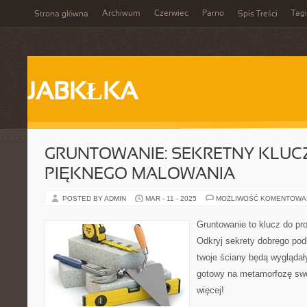
Archiwum
Czerwiec
Parno
Tagi
Strona główna
Spis Treści
JABKŁKA
GRUNTOWANIE: SEKRETNY KLUC
PIĘKNEGO MALOWANIA
POSTED BY ADMIN
MAR - 11 - 2025
MOŻLIWOŚĆ KOMENTOWA
Gruntowanie to klucz do pr
Odkryj sekrety dobrego podk
twoje ściany będą wyglądały
gotowy na metamorfozę swo
więcej!