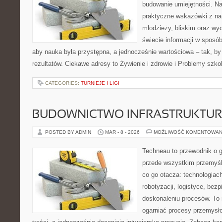
budowanie umiejętności. Na
praktyczne wskazówki z na
młodzieży, bliskim oraz w
świecie informacji w sposó
aby nauka była przystępna, a jednocześnie wartościowa – tak, by
rezultatów. Ciekawe adresy to Żywienie i zdrowie i Problemy szkol
CATEGORIES:
TURNIEJE I LIGI
BUDOWNICTWO INFRASTRUKTU
POSTED BY ADMIN
MAR - 8 - 2026
MOŻLIWOŚĆ KOMENTOWAN
Techneau to przewodnik o 
przede wszystkim przemyśle
co go otacza: technologiac
robotyzacji, logistyce, bez
doskonaleniu procesów. To 
ogarniać procesy przemysł