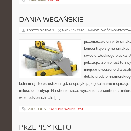
CATEGORIES:
SMUTEK
DANIA WEGAŃSKIE
POSTED BY ADMIN
MAR - 10 - 2026
MOŻLIWOŚĆ KOMENTOWA
pizzeriasaxofon.pl to smakow
koncentruje się na smakach 
świecie włoskiego placka. 
pokazuje, że nie jest to zw
miejsce stworzone dla osó
detale śródziemnomorskieg
kulinarnej. To przestrzeń, gdzie spotykają się kulinarne inspiracj
miłość do tradycji. Na stronie widać wyraźnie, że centrum zainte
wielu odsłonach, ale […]
CATEGORIES:
PIWO I BROWARNICTWO
PRZEPISY KETO