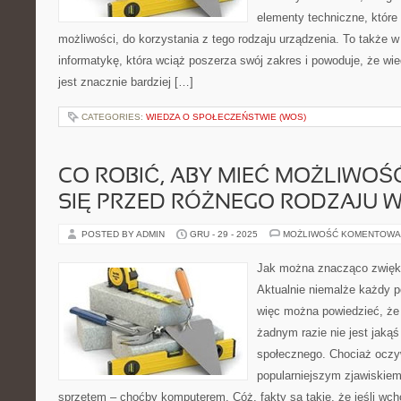
elementy techniczne, które 
możliwości, do korzystania z tego rodzaju urządzenia. To także 
informatykę, która wciąż poszerza swój zakres i powoduje, że w
jest znacznie bardziej […]
CATEGORIES:
WIEDZA O SPOŁECZEŃSTWIE (WOS)
CO ROBIĆ, ABY MIEĆ MOŻLIWO
SIĘ PRZED RÓŻNEGO RODZAJU W
POSTED BY ADMIN
GRU - 29 - 2025
MOŻLIWOŚĆ KOMENTOWA
Jak można znacząco zwięk
Aktualnie niemalże każdy p
więc można powiedzieć, że
żadnym razie nie jest jaką
społecznego. Chociaż oczyw
popularniejszym zjawiskiem
sprzętem – choćby komputerem. Cóż, fakty są takie, że jeśli wch