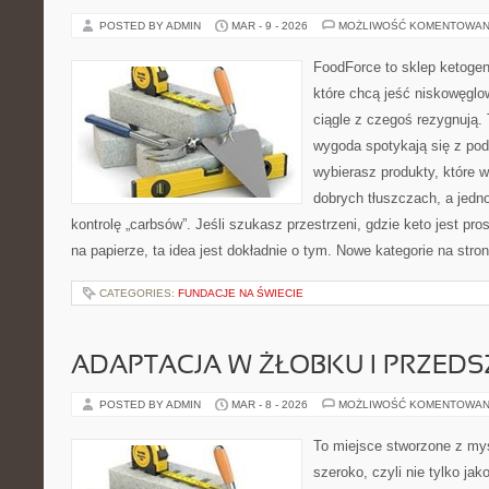
POSTED BY ADMIN
MAR - 9 - 2026
MOŻLIWOŚĆ KOMENTOWAN
FoodForce to sklep ketogen
które chcą jeść niskowęgl
ciągle z czegoś rezygnują.
wygoda spotykają się z po
wybierasz produkty, które w
dobrych tłuszczach, a jed
kontrolę „carbsów”. Jeśli szukasz przestrzeni, gdzie keto jest pros
na papierze, ta idea jest dokładnie o tym. Nowe kategorie na stron
CATEGORIES:
FUNDACJE NA ŚWIECIE
ADAPTACJA W ŻŁOBKU I PRZED
POSTED BY ADMIN
MAR - 8 - 2026
MOŻLIWOŚĆ KOMENTOWAN
To miejsce stworzone z myś
szeroko, czyli nie tylko jak