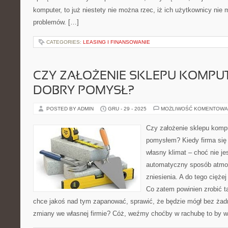
komputer, to już niestety nie można rzec, iż ich użytkownicy nie
problemów. […]
CATEGORIES:
LEASING I FINANSOWANIE
CZY ZAŁOŻENIE SKLEPU KOMP
DOBRY POMYSŁ?
POSTED BY ADMIN
GRU - 29 - 2025
MOŻLIWOŚĆ KOMENTOWA
Czy założenie sklepu komp
pomysłem? Kiedy firma się 
własny klimat – choć nie je
automatyczny sposób atmosf
zniesienia. A do tego cięż
Co zatem powinien zrobić ta
chce jakoś nad tym zapanować, sprawić, że będzie mógł bez żad
zmiany we własnej firmie? Cóż, weźmy choćby w rachubę to by w