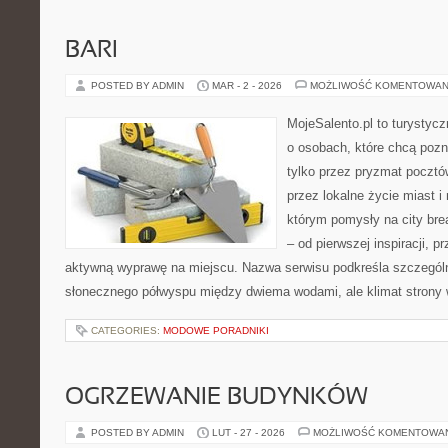
BARI
POSTED BY ADMIN
MAR - 2 - 2026
MOŻLIWOŚĆ KOMENTOWAN
MojeSalento.pl to turystycz
o osobach, które chcą poz
tylko przez pryzmat pocztó
przez lokalne życie miast i
którym pomysły na city bre
– od pierwszej inspiracji, 
aktywną wyprawę na miejscu. Nazwa serwisu podkreśla szczególną
słonecznego półwyspu między dwiema wodami, ale klimat strony 
CATEGORIES:
MODOWE PORADNIKI
OGRZEWANIE BUDYNKÓW
POSTED BY ADMIN
LUT - 27 - 2026
MOŻLIWOŚĆ KOMENTOWA