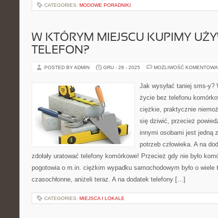
CATEGORIES:
MODOWE PORADNIKI
W KTÓRYM MIEJSCU KUPIMY UŻ
TELEFON?
POSTED BY ADMIN
GRU - 28 - 2025
MOŻLIWOŚĆ KOMENTOWA
Jak wysyłać taniej sms-y?
życie bez telefonu komórko
ciężkie, praktycznie niemo
się dziwić, przecież powi
innymi osobami jest jedną z
potrzeb człowieka. A na do
zdołały uratować telefony komórkowe! Przecież gdy nie było kom
pogotowia o m.in. ciężkim wypadku samochodowym było o wiele tr
czasochłonne, aniżeli teraz. A na dodatek telefony […]
CATEGORIES:
MIEJSCA I LOKALE