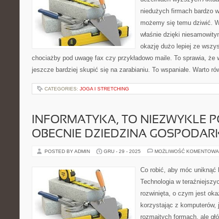
niedużych firmach bardzo w
możemy się temu dziwić. W
właśnie dzięki niesamowit
okazję dużo lepiej ze wszy
chociażby pod uwagę fax czy przykładowo maile. To sprawia, że 
jeszcze bardziej skupić się na zarabianiu. To wspaniałe. Warto r
CATEGORIES:
JOGA I STRETCHING
INFORMATYKA, TO NIEZWYKLE 
OBECNIE DZIEDZINA GOSPODAR
POSTED BY ADMIN
GRU - 29 - 2025
MOŻLIWOŚĆ KOMENTOWA
Co robić, aby móc uniknąć
Technologia w teraźniejszy
rozwinięta, o czym jest oka
korzystając z komputerów, 
rozmaitych formach, ale gł