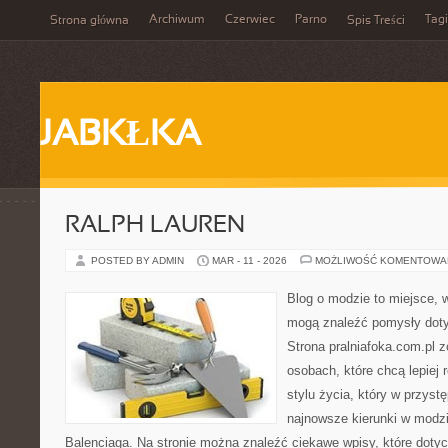
Archiwum
Czerwiec
Parno
Tagi
Strona główna
Spis Treści
JABKŁKA
RALPH LAUREN
POSTED BY ADMIN
MAR - 11 - 2026
MOŻLIWOŚĆ KOMENTOWA
Blog o modzie to miejsce, w
mogą znaleźć pomysły dot
Strona pralniafoka.com.pl 
osobach, które chcą lepiej
stylu życia, który w przys
najnowsze kierunki w modz
Balenciaga. Na stronie można znaleźć ciekawe wpisy, które dotyc