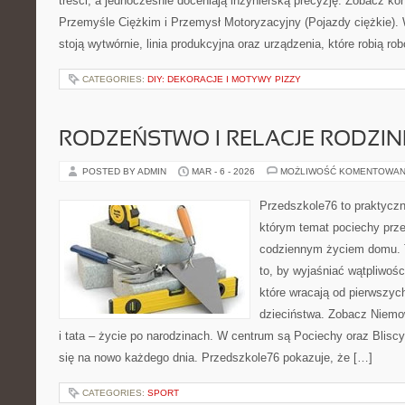
treści, a jednocześnie doceniają inżynierską precyzję. Zobacz k
Przemyśle Ciężkim i Przemysł Motoryzacyjny (Pojazdy ciężkie).
stoją wytwórnie, linia produkcyjna oraz urządzenia, które robią ro
CATEGORIES:
DIY: DEKORACJE I MOTYWY PIZZY
RODZEŃSTWO I RELACJE RODZI
POSTED BY ADMIN
MAR - 6 - 2026
MOŻLIWOŚĆ KOMENTOWAN
Przedszkole76 to praktyczn
którym temat pociechy przen
codziennym życiem domu. T
to, by wyjaśniać wątpliwośc
które wracają od pierwszych
dzieciństwa. Zobacz Niemo
i tata – życie po narodzinach. W centrum są Pociechy oraz Bliscy,
się na nowo każdego dnia. Przedszkole76 pokazuje, że […]
CATEGORIES:
SPORT