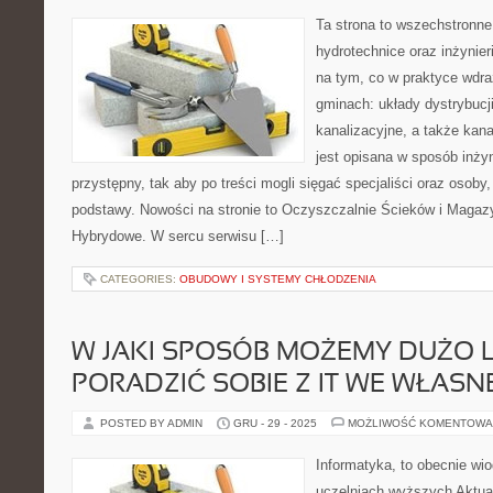
Ta strona to wszechstronne
hydrotechnice oraz inżynieri
na tym, co w praktyce wdra
gminach: układy dystrybucj
kanalizacyjne, a także kan
jest opisana w sposób inżyn
przystępny, tak aby po treści mogli sięgać specjaliści oraz osoby,
podstawy. Nowości na stronie to Oczyszczalnie Ścieków i Magaz
Hybrydowe. W sercu serwisu […]
CATEGORIES:
OBUDOWY I SYSTEMY CHŁODZENIA
W JAKI SPOSÓB MOŻEMY DUŻO L
PORADZIĆ SOBIE Z IT WE WŁASNE
POSTED BY ADMIN
GRU - 29 - 2025
MOŻLIWOŚĆ KOMENTOWA
Informatyka, to obecnie wi
uczelniach wyższych Aktua