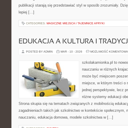
publikacji starają się przedstawiać styl w sposób zrozumiały. Dzi
lepiej […]
CATEGORIES:
MAGICZNE MIEJSCA I TAJEMNICE AFRYKI
EDUKACJA A KULTURA I TRADYC
POSTED BY ADMIN
MAR - 10 - 2026
MOŻLIWOŚĆ KOMENTOWA
szkolakamionka.pl to nowo
nauczaniu w różnych krajac
może być miejscem poszerz
miejsce, w którym treści o 
jednej perspektywie, lecz p
różne systemy edukacji ob
Strona skupia się na tematach związanych z mobilnością edukacy
zagadnieniach takich jak szkolnictwo w kontekście społecznym,
nauczaniu, edukacja domowa, modele szkolnictwa w […]