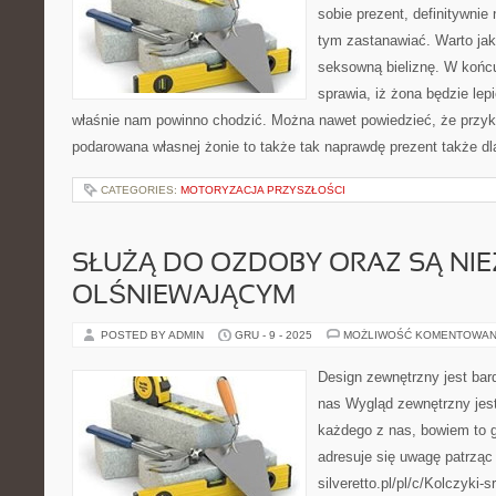
sobie prezent, definitywnie
tym zastanawiać. Warto jak
seksowną bieliznę. W końc
sprawia, iż żona będzie lepi
właśnie nam powinno chodzić. Można nawet powiedzieć, że przyk
podarowana własnej żonie to także tak naprawdę prezent także dl
CATEGORIES:
MOTORYZACJA PRZYSZŁOŚCI
SŁUŻĄ DO OZDOBY ORAZ SĄ NI
OLŚNIEWAJĄCYM
POSTED BY ADMIN
GRU - 9 - 2025
MOŻLIWOŚĆ KOMENTOWAN
Design zewnętrzny jest ba
nas Wygląd zewnętrzny jest 
każdego z nas, bowiem to g
adresuje się uwagę patrząc
silveretto.pl/pl/c/Kolczyki-