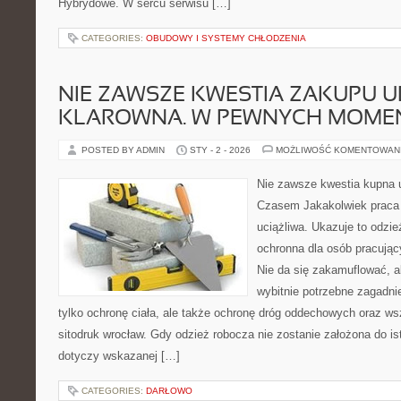
Hybrydowe. W sercu serwisu […]
CATEGORIES:
OBUDOWY I SYSTEMY CHŁODZENIA
NIE ZAWSZE KWESTIA ZAKUPU U
KLAROWNA. W PEWNYCH MOME
POSTED BY ADMIN
STY - 2 - 2026
MOŻLIWOŚĆ KOMENTOWAN
Nie zawsze kwestia kupna u
Czasem Jakakolwiek praca 
uciążliwa. Ukazuje to odzie
ochronna dla osób pracując
Nie da się zakamuflować, a
wybitnie potrzebne zagadnie
tylko ochronę ciała, ale także ochronę dróg oddechowych oraz ws
sitodruk wrocław. Gdy odzież robocza nie zostanie założona do is
dotyczy wskazanej […]
CATEGORIES:
DARŁOWO