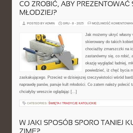
CO ZROBIĆ, ABY PREZENTOWAĆ S
MŁODZIEJ?
POSTED BY ADMIN
GRU - 8 - 2025
MOŻLIWOŚĆ KOMENTOWAN
Jak możemy ukryć własny w
skierowany do takich kobie
chociażby zmarszczki na ic
zastanówmy się, co robić, 
okazję wyglądać ładniej, m
powiedzieć, iż chęć bycia 
zaskakującego. Przecież w dzisiejszej rzeczywistości wśród bardz
naprawdę panów, panuje kult młodości. Co zatem należy polecić t
chciałyby wreszcie oglądając […]
CATEGORIES:
ŚWIĘTA I TRADYCJE KATOLICKIE
W JAKI SPOSÓB SPORO TANIEJ K
ZIMĘ?