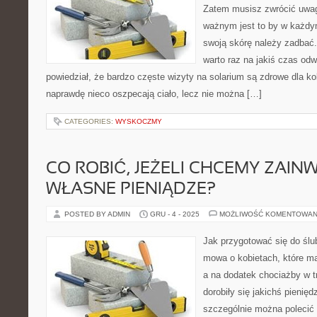
Zatem musisz zwrócić uwag
ważnym jest to by w każdy
swoją skórę należy zadbać
warto raz na jakiś czas odw
powiedział, że bardzo częste wizyty na solarium są zdrowe dla ko
naprawdę nieco oszpecają ciało, lecz nie można […]
CATEGORIES:
WYSKOCZMY
CO ROBIĆ, JEŻELI CHCEMY ZAI
WŁASNE PIENIĄDZE?
POSTED BY ADMIN
GRU - 4 - 2025
MOŻLIWOŚĆ KOMENTOWAN
Jak przygotować się do ślub
mowa o kobietach, które m
a na dodatek chociażby w t
dorobiły się jakichś pienię
szczególnie można polecić 