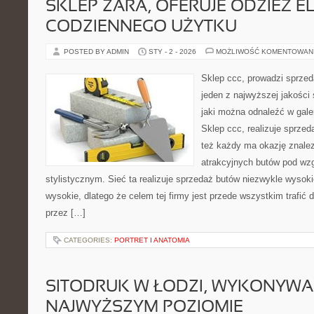
SKLEP ZARA, OFERUJE ODZIEŻ E
CODZIENNEGO UŻYTKU
POSTED BY ADMIN
STY - 2 - 2026
MOŻLIWOŚĆ KOMENTOWAN
Sklep ccc, prowadzi sprzed
jeden z najwyższej jakości
jaki można odnaleźć w gale
Sklep ccc, realizuje sprze
też każdy ma okazję znalez
atrakcyjnych butów pod wz
stylistycznym. Sieć ta realizuje sprzedaż butów niezwykle wysokie
wysokie, dlatego że celem tej firmy jest przede wszystkim trafić 
przez […]
CATEGORIES:
PORTRET I ANATOMIA
SITODRUK W ŁODZI, WYKONYWA
NAJWYŻSZYM POZIOMIE