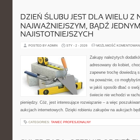
DZIEŃ ŚLUBU JEST DLA WIELU Z 
NAJWAŻNIEJSZYM, BĄDŹ JEDNYM
NAJISTOTNIEJSZYCH
POSTED BY ADMIN
STY - 2 - 2026
MOŻLIWOŚĆ KOMENTOWAN
Zakupy należytych dodatków
adresowany do kobiet, cho
zapewne trochę dowiedzą s
na poważnie, co mogłybyśmy
w jakiś sposób dbać o swój 
świecie nie wchodzi w rach
pieniędzy. Cóż, jest interesujące rozwiązanie – a więc poszukiwa
aukcjach internetowych. Dzięki robieniu zakupów na aukcjach będ
CATEGORIES:
TANIEC PROFESJONALNY