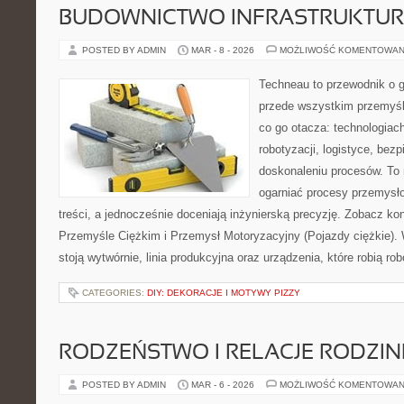
BUDOWNICTWO INFRASTRUKTU
POSTED BY ADMIN
MAR - 8 - 2026
MOŻLIWOŚĆ KOMENTOWAN
Techneau to przewodnik o 
przede wszystkim przemyśle
co go otacza: technologiac
robotyzacji, logistyce, bez
doskonaleniu procesów. To 
ogarniać procesy przemysł
treści, a jednocześnie doceniają inżynierską precyzję. Zobacz k
Przemyśle Ciężkim i Przemysł Motoryzacyjny (Pojazdy ciężkie).
stoją wytwórnie, linia produkcyjna oraz urządzenia, które robią ro
CATEGORIES:
DIY: DEKORACJE I MOTYWY PIZZY
RODZEŃSTWO I RELACJE RODZI
POSTED BY ADMIN
MAR - 6 - 2026
MOŻLIWOŚĆ KOMENTOWAN