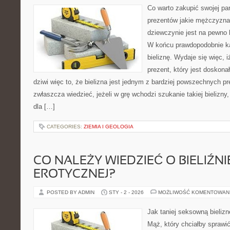
Co warto zakupić swojej pa
prezentów jakie mężczyzna
dziewczynie jest na pewno 
W końcu prawdopodobnie ka
bieliznę. Wydaje się więc, 
prezent, który jest doskonał
dziwi więc to, że bielizna jest jednym z bardziej powszechnych p
zwłaszcza wiedzieć, jeżeli w grę wchodzi szukanie takiej bielizny
dla […]
CATEGORIES:
ZIEMIA I GEOLOGIA
CO NALEŻY WIEDZIEĆ O BIELIŹNI
EROTYCZNEJ?
POSTED BY ADMIN
STY - 2 - 2026
MOŻLIWOŚĆ KOMENTOWAN
Jak taniej seksowną bieliz
Mąż, który chciałby sprawić