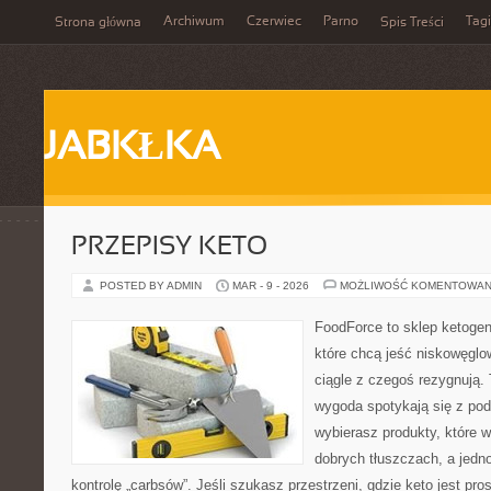
Archiwum
Czerwiec
Parno
Tagi
Strona główna
Spis Treści
JABKŁKA
PRZEPISY KETO
POSTED BY ADMIN
MAR - 9 - 2026
MOŻLIWOŚĆ KOMENTOWAN
FoodForce to sklep ketogen
które chcą jeść niskowęgl
ciągle z czegoś rezygnują.
wygoda spotykają się z po
wybierasz produkty, które w
dobrych tłuszczach, a jed
kontrolę „carbsów”. Jeśli szukasz przestrzeni, gdzie keto jest pros