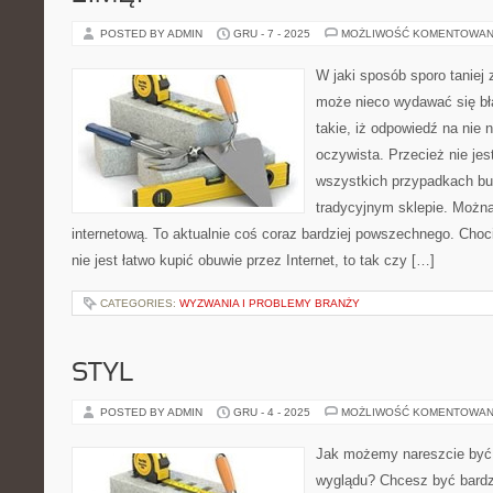
POSTED BY ADMIN
GRU - 7 - 2025
MOŻLIWOŚĆ KOMENTOWAN
W jaki sposób sporo taniej
może nieco wydawać się bła
takie, iż odpowiedź na nie 
oczywista. Przecież nie jes
wszystkich przypadkach but
tradycyjnym sklepie. Można
internetową. To aktualnie coś coraz bardziej powszechnego. Choc
nie jest łatwo kupić obuwie przez Internet, to tak czy […]
CATEGORIES:
WYZWANIA I PROBLEMY BRANŻY
STYL
POSTED BY ADMIN
GRU - 4 - 2025
MOŻLIWOŚĆ KOMENTOWAN
Jak możemy nareszcie być
wyglądu? Chcesz być bardzi