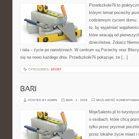
Przedszkole76 to praktyczn
którym temat pociechy przen
codziennym życiem domu. T
to, by wyjaśniać wątpliwośc
które wracają od pierwszych
dzieciństwa. Zobacz Niemo
i tata – życie po narodzinach. W centrum są Pociechy oraz Bliscy,
się na nowo każdego dnia. Przedszkole76 pokazuje, że […]
CATEGORIES:
SPORT
BARI
POSTED BY ADMIN
MAR - 2 - 2026
MOŻLIWOŚĆ KOMENTOWAN
MojeSalento.pl to turystycz
o osobach, które chcą poz
tylko przez pryzmat pocztó
przez lokalne życie miast i