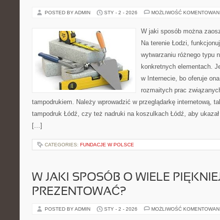
POSTED BY ADMIN
STY - 2 - 2026
MOŻLIWOŚĆ KOMENTOWAN
W jaki sposób można zaosz
Na terenie Łodzi, funkcjonu
wytwarzaniu różnego typu 
konkretnych elementach. Je
w Internecie, bo oferuje on
rozmaitych prac związanych
tampodrukiem. Należy wprowadzić w przeglądarkę internetową, taki
tampodruk Łódź, czy też nadruki na koszulkach Łódź, aby ukazał si
[…]
CATEGORIES:
FUNDACJE W POLSCE
W JAKI SPOSÓB O WIELE PIĘKNIEJ
PREZENTOWAĆ?
POSTED BY ADMIN
STY - 2 - 2026
MOŻLIWOŚĆ KOMENTOWAN