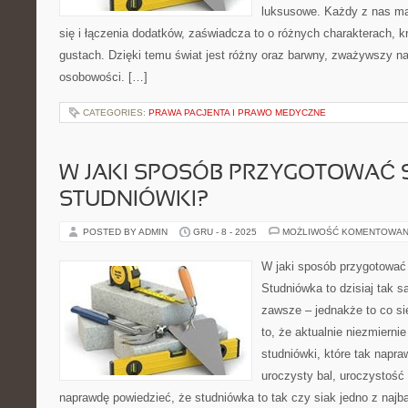
luksusowe. Każdy z nas ma 
się i łączenia dodatków, zaświadcza to o różnych charakterach, k
gustach. Dzięki temu świat jest różny oraz barwny, zważywszy na
osobowości. […]
CATEGORIES:
PRAWA PACJENTA I PRAWO MEDYCZNE
W JAKI SPOSÓB PRZYGOTOWAĆ S
STUDNIÓWKI?
POSTED BY ADMIN
GRU - 8 - 2025
MOŻLIWOŚĆ KOMENTOWAN
W jaki sposób przygotować 
Studniówka to dzisiaj tak 
zawsze – jednakże to co si
to, że aktualnie niezmierni
studniówki, które tak napra
uroczysty bal, uroczystość
naprawdę powiedzieć, że studniówka to tak czy siak jedno z najb