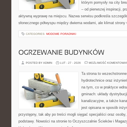
którym pomysły na city bre
– od pierwszej inspiracji, 
aktywną wyprawę na miejscu. Nazwa serwisu podkreśla szczególną
słonecznego półwyspu między dwiema wodami, ale klimat strony 
CATEGORIES:
MODOWE PORADNIKI
OGRZEWANIE BUDYNKÓW
POSTED BY ADMIN
LUT - 27 - 2026
MOŻLIWOŚĆ KOMENTOWA
Ta strona to wszechstronne
hydrotechnice oraz inżynieri
na tym, co w praktyce wdra
gminach: układy dystrybucj
kanalizacyjne, a także kan
jest opisana w sposób inżyn
przystępny, tak aby po treści mogli sięgać specjaliści oraz osoby,
podstawy. Nowości na stronie to Oczyszczalnie Ścieków i Magaz