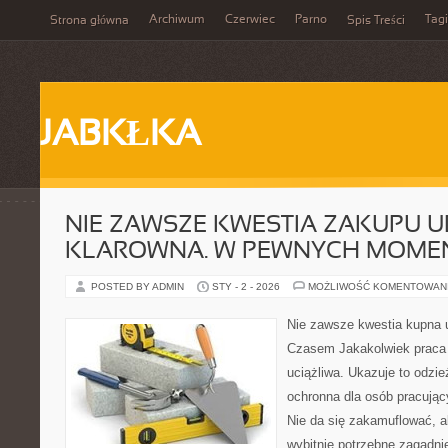
Archiwum
Czerwiec
Parno
Tagi
Strona główna
Spis Treści
JABKŁKA
NIE ZAWSZE KWESTIA ZAKUPU U
KLAROWNA. W PEWNYCH MOME
POSTED BY ADMIN
STY - 2 - 2026
MOŻLIWOŚĆ KOMENTOWAN
Nie zawsze kwestia kupna u
Czasem Jakakolwiek praca 
uciążliwa. Ukazuje to odzie
ochronna dla osób pracując
Nie da się zakamuflować, a
wybitnie potrzebne zagadnie