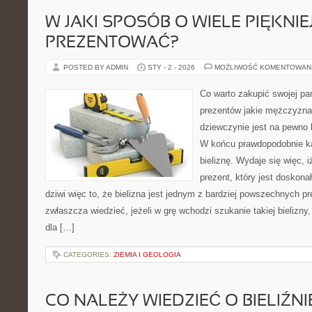
W JAKI SPOSÓB O WIELE PIĘKNIEJ
PREZENTOWAĆ?
POSTED BY ADMIN
STY - 2 - 2026
MOŻLIWOŚĆ KOMENTOWAN
Co warto zakupić swojej pa
prezentów jakie mężczyzna
dziewczynie jest na pewno 
W końcu prawdopodobnie ka
bieliznę. Wydaje się więc, 
prezent, który jest doskonał
dziwi więc to, że bielizna jest jednym z bardziej powszechnych p
zwłaszcza wiedzieć, jeżeli w grę wchodzi szukanie takiej bielizny
dla […]
CATEGORIES:
ZIEMIA I GEOLOGIA
CO NALEŻY WIEDZIEĆ O BIELIŹNI