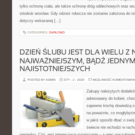
tylko ochronę ciała, ale także ochronę dróg oddechowych oraz ws
sitodruk wrocław. Gdy odzież robocza nie zostanie założona do is
dotyczy wskazanej […]
CATEGORIES:
DARŁOWO
DZIEŃ ŚLUBU JEST DLA WIELU Z 
NAJWAŻNIEJSZYM, BĄDŹ JEDNYM
NAJISTOTNIEJSZYCH
POSTED BY ADMIN
STY - 2 - 2026
MOŻLIWOŚĆ KOMENTOWAN
Zakupy należytych dodatków
adresowany do kobiet, cho
zapewne trochę dowiedzą s
na poważnie, co mogłybyśmy
w jakiś sposób dbać o swój 
świecie nie wchodzi w rach
pieniędzy. Cóż, jest interesujące rozwiązanie – a więc poszukiwa