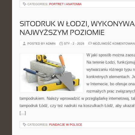
CATEGORIES:
PORTRET I ANATOMIA
SITODRUK W ŁODZI, WYKONYWA
NAJWYŻSZYM POZIOMIE
POSTED BY ADMIN
STY - 2 - 2026
MOŻLIWOŚĆ KOMENTOWAN
W jaki sposób można zaosz
Na terenie Łodzi, funkcjonu
wytwarzaniu różnego typu 
konkretnych elementach. Je
w Internecie, bo oferuje on
rozmaitych prac związanych
tampodrukiem. Należy wprowadzić w przeglądarkę internetową, taki
tampodruk Łódź, czy też nadruki na koszulkach Łódź, aby ukazał si
[…]
CATEGORIES:
FUNDACJE W POLSCE