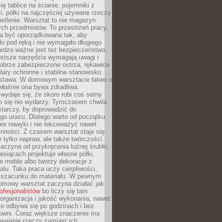
ię tablice na ścianie, pojemniki z
, półki na najczęściej używane rzeczy
etlenie. Warsztat to nie magazyn
ch przedmiotów. To przestrzeń pracy,
na być uporządkowana tak, aby
o pod ręką i nie wymagało długiego
ardzo ważne jest też bezpieczeństwo.
ostsze narzędzia wymagają uwagi i
obrze zabezpieczone ostrza, rękawice
lary ochronne i stabilne stanowisko
dstawa. W domowym warsztacie łatwo o
 właśnie ona bywa zdradliwa.
wydaje się, że skoro robi coś setny
go się nie wydarzy. Tymczasem chwila
tarczy, by doprowadzić do
go urazu. Dlatego warto od początku
re nawyki i nie lekceważyć nawet
nności. Z czasem warsztat staje się
 tylko napraw, ale także twórczości.
aczyna od przykręcenia luźnej śrubki,
iesiącach projektuje własne półki,
e meble albo tworzy dekoracje z
alu. Taka praca uczy cierpliwości,
i szacunku do materiału. W pewnym
mowy warsztat zaczyna działać jak
rofesjonalistów
bo liczy się tam
organizacja i jakość wykonania, nawet
ko odbywa się po godzinach i bez
cowni. Coraz większe znaczenie ma
awianie rzeczy zamiast ich