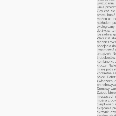
wyrzucania. 
wiele przedm
Gdy coś się 
prostu kupi
można usuną
nakładem pr
ekologiczny.
do życia, t
rozsądniej 
Warsztat sta
technicznych
podejścia do
inwestować w
urządzeń. N
śrubokrętów,
kombinerki, 
kluczy. Najl
miarę potrz
konkretne za
półce. Dobrz
zwłaszcza je
przechowywa
Domowy wars
Dzieci, któr
mierzących i
można zrobi
cierpliwości
skręcanie pr
skrzynki czy
zrobionych d