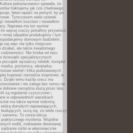
Kultura jednorazowości sprawiła, że
iotów traktujemy jak coś chwilowego.
psuje, łatwo wpaść na pomysł, by po
ć nowe. Tymczasem wiele usterek
ć niewielkim kosztem i niewielkim
acy. Naprawa ma też wymiar
 Im więcej rzeczy potrafimy przywrócić
ym mniej odpadów produkujemy i tym
gospodarujemy domowym budżetem.
je się więc nie tylko miejscem
 działań, ale także świadomego
 codzienności. Nie trzeba od razu
 dziesiątki specjalistycznych
a początek wystarczy młotek, komplet
 miarka, poziomica, wkrętarka,
zestaw wierteł i kilka podstawowych
epiej kupować narzędzia stopniowo, w
eb. Dzięki temu każda rzecz ma
stosowanie i nie zalega bez sensu na
e dobrane narzędzia służą przez lata,
śli są regularnie czyszczone i
ne w odpowiednich warunkach.
ztat ma także wymiar rodzinny.
e widzą dorosłych naprawiających,
 budujących, uczą się, że wiele rzeczy
ć samemu. To cenna lekcja
 i praktycznego myślenia. Wspólne
ostych mebli, malowanie drewnianej
 sadzenie roślin w własnoręcznie
onicach buduje nie tylko umiejętności,