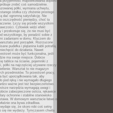
a przyjemność majsterkowania dopiero
próbuje zrobić coś samodzielnie.
uzowanej półki, wymiana uchwytu,
starego stołka czy złożenie prostego
fią dać ogromną satysfakcję. Nie
 o oszczędność pieniędzy, choć ta
aczenie. Liczy się przede wszystkim
awczości. Człowiek widzi efekt
y i przekonuje się, że nie musi być
d wszystkiego, by poradzić sobie z
i zadaniami w domu. Kluczem do
arsztatu jest porządek. Rozrzucone
isane pudełka i plątanina kabli potrafią
niechęcić do działania. Nawet
zestrzeń może być funkcjonalna, jeśli
dzie ma swoje miejsce. Dobrze
ię tablice na ścianie, pojemniki z
, półki na najczęściej używane rzeczy
etlenie. Warsztat to nie magazyn
ch przedmiotów. To przestrzeń pracy,
na być uporządkowana tak, aby
o pod ręką i nie wymagało długiego
ardzo ważne jest też bezpieczeństwo.
ostsze narzędzia wymagają uwagi i
obrze zabezpieczone ostrza, rękawice
lary ochronne i stabilne stanowisko
dstawa. W domowym warsztacie łatwo o
 właśnie ona bywa zdradliwa.
wydaje się, że skoro robi coś setny
go się nie wydarzy. Tymczasem chwila