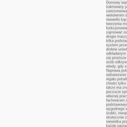
Domowy wars
traktowany j
zarezerwowa
wieloletnim
niewielki kąc
tworzenia m
funkcjonowa
zajmować os
drogie masz
kilka podst
system prze
drobne uster
odkładanym n
się prostsze
osób odkryw
wtedy, gdy s
Naprawa pol
odświeżenie 
regału potra
chodzi tylko
także ma zn
poczucie spr
własnej prac
fachowcem o
podstawowym
wygodnego w
śrubki, nieop
skutecznie z
niewielka pr
każde narzę