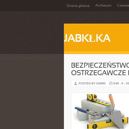
Archiwum
Czerwi
Strona główna
JABKŁKA
BEZPIECZEŃSTW
OSTRZEGAWCZE 
POSTED BY ADMIN
KWI - 9 - 2