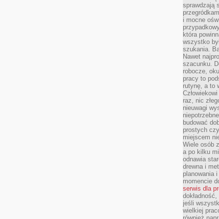
sprawdzają s
przegródkami
i mocne oświ
przypadkowy
która powin
wszystko był
szukania. B
Nawet najpr
szacunku. D
robocze, oku
pracy to po
rutynę, a to
Człowiekowi 
raz, nic złe
nieuwagi wys
niepotrzebne
budować dob
prostych czy
miejscem nie
Wiele osób z
a po kilku m
odnawia star
drewna i met
planowania 
momencie do
serwis dla p
dokładność, 
jeśli wszyst
wielkiej pra
również napr