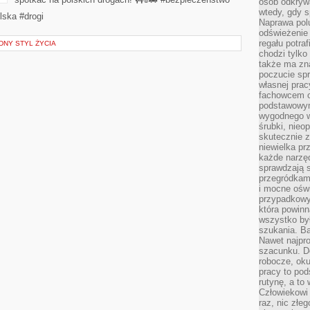
osób odkryw
wtedy, gdy s
lska #drogi
Naprawa pol
odświeżenie 
regału potra
NY STYL ŻYCIA
chodzi tylko
także ma zn
poczucie spr
własnej prac
fachowcem o
podstawowym
wygodnego w
śrubki, nieop
skutecznie z
niewielka pr
każde narzę
sprawdzają s
przegródkami
i mocne oświ
przypadkowy
która powin
wszystko był
szukania. B
Nawet najpr
szacunku. D
robocze, oku
pracy to po
rutynę, a to
Człowiekowi 
raz, nic złe