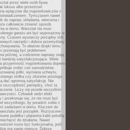
ztat przez wiele osób bywa
ak luksus albo przestrzeń
na wyłącznie dla majsterkowiczów z
 doświadczeniem. Tymczasem nawet
ik do napraw, składania, wiercenia i
oże całkowicie zmienić sposób
nia w domu. Warsztat nie musi
obnego garażu ani być wyposażony w
yny. Czasem wystarczy porządny stół,
awowych narzędzi i dobrze przemyślany
chowywania. To właśnie dzięki temu
ki przestają być problemem
a później, a codzienne naprawy stają
 i bardziej satysfakcjonujące. Wiele
a przyjemność majsterkowania dopiero
próbuje zrobić coś samodzielnie.
uzowanej półki, wymiana uchwytu,
starego stołka czy złożenie prostego
fią dać ogromną satysfakcję. Nie
 o oszczędność pieniędzy, choć ta
aczenie. Liczy się przede wszystkim
awczości. Człowiek widzi efekt
y i przekonuje się, że nie musi być
d wszystkiego, by poradzić sobie z
i zadaniami w domu. Kluczem do
arsztatu jest porządek. Rozrzucone
isane pudełka i plątanina kabli potrafią
niechęcić do działania. Nawet
zestrzeń może być funkcjonalna, jeśli
dzie ma swoje miejsce. Dobrze