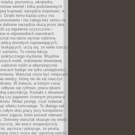
 miarka, poziomica, wkrętarka,
zestaw wierteł i kilka podstawowych
epiej kupować narzędzia stopniowo, w
eb. Dzięki temu każda rzecz ma
stosowanie i nie zalega bez sensu na
e dobrane narzędzia służą przez lata,
śli są regularnie czyszczone i
ne w odpowiednich warunkach.
ztat ma także wymiar rodzinny.
e widzą dorosłych naprawiających,
 budujących, uczą się, że wiele rzeczy
ć samemu. To cenna lekcja
 i praktycznego myślenia. Wspólne
ostych mebli, malowanie drewnianej
 sadzenie roślin w własnoręcznie
onicach buduje nie tylko umiejętności,
omnienia. Warsztat może być miejscem
a wiedzy, której nie da się nauczyć
ekranu. W świecie, w którym coraz
 odbywa się cyfrowo, praca rękami
lną satysfakcję. Kontakt z drewnem,
rbą czy papierem ściernym przywraca
kretu. Widać postęp, czuć materiał,
ąć efektu końcowego. To dlatego tak
o całym dniu pracy przy komputerze
rem zajęcia, które pozwoli oderwać
nu. Domowy warsztat okazuje się wtedy
aktyczny, ale wręcz terapeutyczny.
ia, wycisza i pokazuje, że prosta,
nana rzecz może dać ogromną radość.