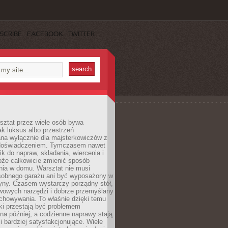
SCRIBE
FACEBOOK
TWITTER
ztat przez wiele osób bywa
ak luksus albo przestrzeń
na wyłącznie dla majsterkowiczów z
 doświadczeniem. Tymczasem nawet
ik do napraw, składania, wiercenia i
oże całkowicie zmienić sposób
nia w domu. Warsztat nie musi
obnego garażu ani być wyposażony w
yny. Czasem wystarczy porządny stół,
awowych narzędzi i dobrze przemyślany
chowywania. To właśnie dzięki temu
ki przestają być problemem
a później, a codzienne naprawy stają
 i bardziej satysfakcjonujące. Wiele