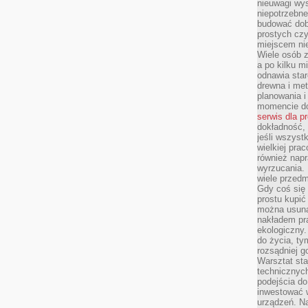
nieuwagi wys
niepotrzebne
budować dob
prostych czy
miejscem nie
Wiele osób z
a po kilku m
odnawia star
drewna i met
planowania 
momencie do
serwis dla p
dokładność, 
jeśli wszyst
wielkiej pra
również napr
wyrzucania. 
wiele przedm
Gdy coś się 
prostu kupi
można usuną
nakładem pr
ekologiczny.
do życia, t
rozsądniej 
Warsztat sta
technicznych
podejścia do
inwestować w
urządzeń. N