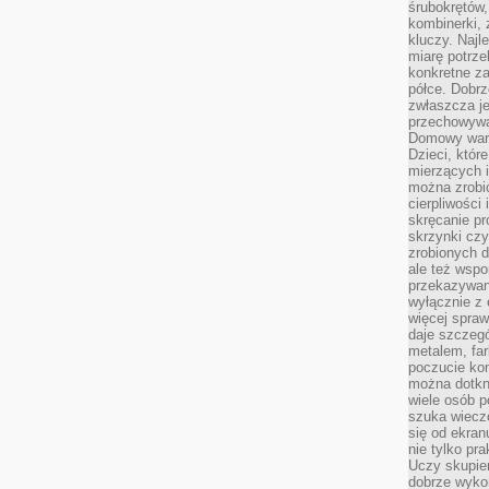
śrubokrętów,
kombinerki, 
kluczy. Najl
miarę potrz
konkretne za
półce. Dobrz
zwłaszcza je
przechowywa
Domowy wars
Dzieci, któr
mierzących i
można zrobi
cierpliwości
skręcanie pr
skrzynki czy
zrobionych d
ale też wsp
przekazywani
wyłącznie z 
więcej spraw
daje szczegó
metalem, fa
poczucie kon
można dotkn
wiele osób p
szuka wieczo
się od ekra
nie tylko pr
Uczy skupien
dobrze wyko