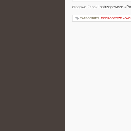
drogowe #znaki ostrzegawcze #Po
CATEGORIES:
EKOPODRÓŻE – WOD