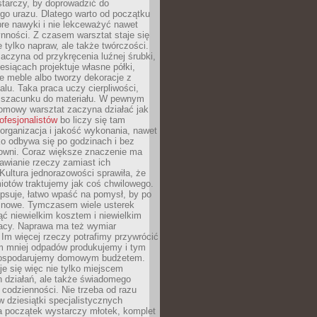
tarczy, by doprowadzić do
go urazu. Dlatego warto od początku
re nawyki i nie lekceważyć nawet
nności. Z czasem warsztat staje się
 tylko napraw, ale także twórczości.
aczyna od przykręcenia luźnej śrubki,
iesiącach projektuje własne półki,
e meble albo tworzy dekoracje z
alu. Taka praca uczy cierpliwości,
i szacunku do materiału. W pewnym
mowy warsztat zaczyna działać jak
rofesjonalistów
bo liczy się tam
organizacja i jakość wykonania, nawet
ko odbywa się po godzinach i bez
cowni. Coraz większe znaczenie ma
awianie rzeczy zamiast ich
Kultura jednorazowości sprawiła, że
iotów traktujemy jak coś chwilowego.
psuje, łatwo wpaść na pomysł, by po
ć nowe. Tymczasem wiele usterek
ć niewielkim kosztem i niewielkim
acy. Naprawa ma też wymiar
 Im więcej rzeczy potrafimy przywrócić
ym mniej odpadów produkujemy i tym
gospodarujemy domowym budżetem.
je się więc nie tylko miejscem
 działań, ale także świadomego
 codzienności. Nie trzeba od razu
 dziesiątki specjalistycznych
a początek wystarczy młotek, komplet