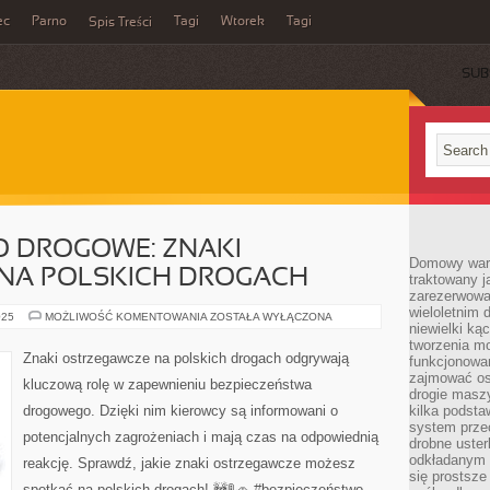
ec
Parno
Tagi
Wtorek
Tagi
Spis Treści
SUB
O DROGOWE: ZNAKI
Domowy wars
NA POLSKICH DROGACH
traktowany j
zarezerwowa
wieloletnim
BEZPIECZEŃSTWO
025
MOŻLIWOŚĆ KOMENTOWANIA
ZOSTAŁA WYŁĄCZONA
niewielki kąc
DROGOWE:
ZNAKI
tworzenia m
OSTRZEGAWCZE
Znaki ostrzegawcze na polskich drogach odgrywają
funkcjonowa
NA
POLSKICH
zajmować os
kluczową rolę w zapewnieniu bezpieczeństwa
DROGACH
drogie masz
drogowego. Dzięki nim kierowcy są informowani o
kilka podst
system prze
potencjalnych zagrożeniach i mają czas na odpowiednią
drobne uster
odkładanym n
reakcję. Sprawdź, jakie znaki ostrzegawcze możesz
się prostsze
spotkać na polskich drogach! 🚧🚦🚗 #bezpieczeństwo