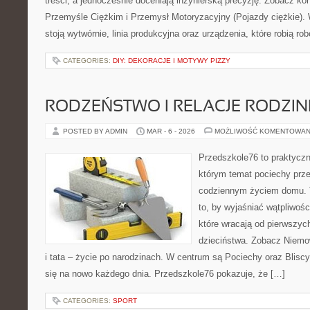
treści, a jednocześnie doceniają inżynierską precyzję. Zobacz k
Przemyśle Ciężkim i Przemysł Motoryzacyjny (Pojazdy ciężkie).
stoją wytwórnie, linia produkcyjna oraz urządzenia, które robią ro
CATEGORIES:
DIY: DEKORACJE I MOTYWY PIZZY
RODZEŃSTWO I RELACJE RODZI
POSTED BY ADMIN
MAR - 6 - 2026
MOŻLIWOŚĆ KOMENTOWAN
Przedszkole76 to praktyczn
którym temat pociechy przen
codziennym życiem domu. T
to, by wyjaśniać wątpliwośc
które wracają od pierwszych
dzieciństwa. Zobacz Niemo
i tata – życie po narodzinach. W centrum są Pociechy oraz Bliscy,
się na nowo każdego dnia. Przedszkole76 pokazuje, że […]
CATEGORIES:
SPORT