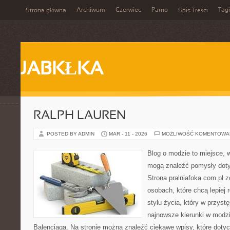
Archiwum
Czerwiec
Parno
Tagi
Strona główna
Spis Treści
JABKŁKA
RALPH LAUREN
POSTED BY ADMIN
MAR - 11 - 2026
MOŻLIWOŚĆ KOMENTOWA
Blog o modzie to miejsce, w
mogą znaleźć pomysły dot
Strona pralniafoka.com.pl 
osobach, które chcą lepiej
stylu życia, który w przys
najnowsze kierunki w modz
Balenciaga. Na stronie można znaleźć ciekawe wpisy, które dotyc