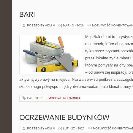
BARI
POSTED BY ADMIN
MAR - 2 - 2026
MOŻLIWOŚĆ KOMENTOWAN
MojeSalento.pl to turystycz
o osobach, które chcą poz
tylko przez pryzmat pocztó
przez lokalne życie miast i
którym pomysły na city bre
– od pierwszej inspiracji, 
aktywną wyprawę na miejscu. Nazwa serwisu podkreśla szczególną
słonecznego półwyspu między dwiema wodami, ale klimat strony 
CATEGORIES:
MODOWE PORADNIKI
OGRZEWANIE BUDYNKÓW
POSTED BY ADMIN
LUT - 27 - 2026
MOŻLIWOŚĆ KOMENTOWA