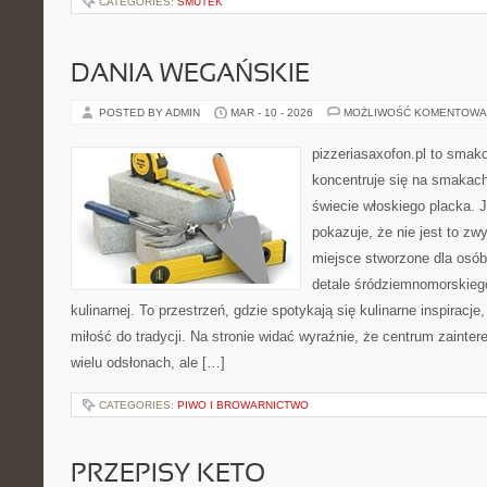
CATEGORIES:
SMUTEK
DANIA WEGAŃSKIE
POSTED BY ADMIN
MAR - 10 - 2026
MOŻLIWOŚĆ KOMENTOWA
pizzeriasaxofon.pl to smakow
koncentruje się na smakach 
świecie włoskiego placka. 
pokazuje, że nie jest to zw
miejsce stworzone dla osó
detale śródziemnomorskieg
kulinarnej. To przestrzeń, gdzie spotykają się kulinarne inspiracj
miłość do tradycji. Na stronie widać wyraźnie, że centrum zainte
wielu odsłonach, ale […]
CATEGORIES:
PIWO I BROWARNICTWO
PRZEPISY KETO