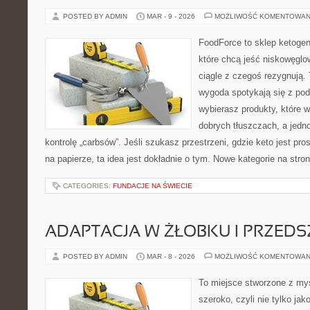
POSTED BY ADMIN
MAR - 9 - 2026
MOŻLIWOŚĆ KOMENTOWAN
FoodForce to sklep ketogen
które chcą jeść niskowęgl
ciągle z czegoś rezygnują.
wygoda spotykają się z po
wybierasz produkty, które w
dobrych tłuszczach, a jed
kontrolę „carbsów”. Jeśli szukasz przestrzeni, gdzie keto jest pros
na papierze, ta idea jest dokładnie o tym. Nowe kategorie na stron
CATEGORIES:
FUNDACJE NA ŚWIECIE
ADAPTACJA W ŻŁOBKU I PRZED
POSTED BY ADMIN
MAR - 8 - 2026
MOŻLIWOŚĆ KOMENTOWAN
To miejsce stworzone z myś
szeroko, czyli nie tylko jak