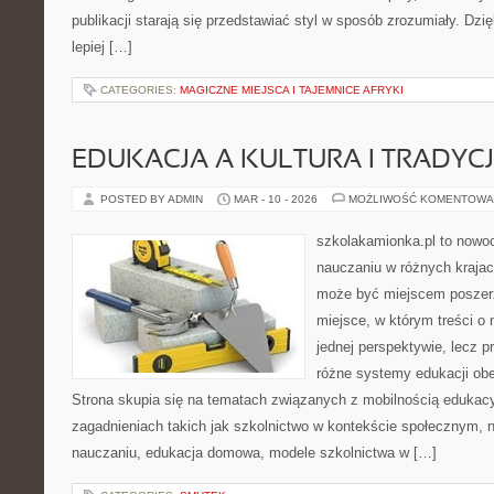
publikacji starają się przedstawiać styl w sposób zrozumiały. Dzi
lepiej […]
CATEGORIES:
MAGICZNE MIEJSCA I TAJEMNICE AFRYKI
EDUKACJA A KULTURA I TRADYC
POSTED BY ADMIN
MAR - 10 - 2026
MOŻLIWOŚĆ KOMENTOWA
szkolakamionka.pl to nowo
nauczaniu w różnych krajac
może być miejscem poszerz
miejsce, w którym treści o 
jednej perspektywie, lecz p
różne systemy edukacji ob
Strona skupia się na tematach związanych z mobilnością edukacy
zagadnieniach takich jak szkolnictwo w kontekście społecznym,
nauczaniu, edukacja domowa, modele szkolnictwa w […]