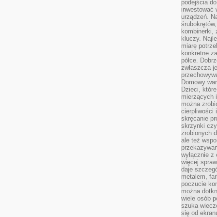
podejścia do
inwestować w
urządzeń. N
śrubokrętów,
kombinerki, 
kluczy. Najl
miarę potrz
konkretne za
półce. Dobrz
zwłaszcza je
przechowywa
Domowy wars
Dzieci, któr
mierzących i
można zrobi
cierpliwości
skręcanie pr
skrzynki czy
zrobionych d
ale też wsp
przekazywani
wyłącznie z 
więcej spraw
daje szczegó
metalem, fa
poczucie kon
można dotkn
wiele osób p
szuka wieczo
się od ekra