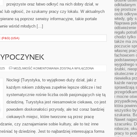
drobne uster
przejrzyste oraz łatwo odkryć na nich dobry dział, w
odkładanym n
się prostsze
ć lub ogłosić, że szukamy pracy czy lokalu. W aktualnych
osób odkryw
wtedy, gdy s
ierane są poprzez serwisy informacyjne, takie portale
Naprawa pol
łównie wśród młodych […]
odświeżenie 
regału potra
chodzi tylko
(P&G) (USA)
także ma zn
poczucie spr
własnej prac
fachowcem o
YPOCZYNEK
podstawowym
wygodnego w
KOMFORTOWY
2025
MOŻLIWOŚĆ KOMENTOWANIA
ZOSTAŁA WYŁĄCZONA
śrubki, nieop
WYPOCZYNEK
skutecznie z
niewielka pr
Noclegi {Turystyka, to wyjątkowo duży dział, jaki z
każde narzę
każdym rokiem zdobywa zupełnie lepsze oblicze i też
sprawdzają s
przegródkami
systematycznie rośnie liczba osób pasjonujących się tą
i mocne oświ
przypadkowy
dziedziną. Turystyka jest niesamowicie ciekawa, co jest
która powin
powodem doskonałości przyrody, ale też coraz bardziej
wszystko był
szukania. B
ciekawych miejsc, które tworzone są przez pracę
Nawet najpr
edzanie, czy zaznajamianie sobie kultury, ale to też inne
szacunku. D
robocze, oku
śniać tę dziedzinę. Jest to najbardziej interesująca forma
pracy to po