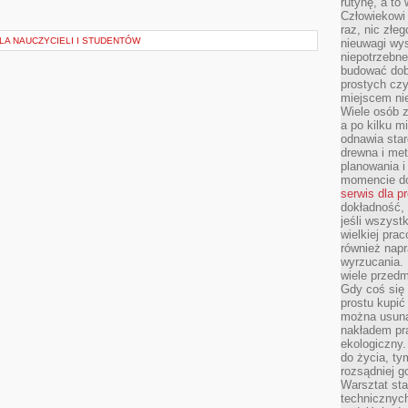
rutynę, a to
Człowiekowi 
raz, nic złe
DLA NAUCZYCIELI I STUDENTÓW
nieuwagi wys
niepotrzebne
budować dob
prostych czy
miejscem nie
Wiele osób z
a po kilku m
odnawia star
drewna i met
planowania 
momencie do
serwis dla p
dokładność, 
jeśli wszyst
wielkiej pra
również napr
wyrzucania. 
wiele przedm
Gdy coś się 
prostu kupi
można usuną
nakładem pr
ekologiczny.
do życia, t
rozsądniej 
Warsztat sta
technicznych