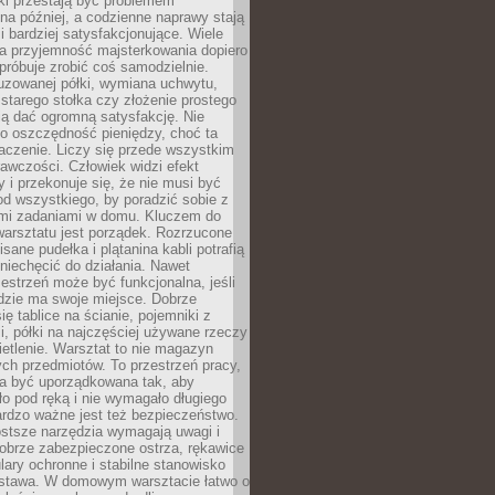
ki przestają być problemem
a później, a codzienne naprawy stają
 i bardziej satysfakcjonujące. Wiele
a przyjemność majsterkowania dopiero
próbuje zrobić coś samodzielnie.
uzowanej półki, wymiana uchwytu,
starego stołka czy złożenie prostego
fią dać ogromną satysfakcję. Nie
 o oszczędność pieniędzy, choć ta
aczenie. Liczy się przede wszystkim
awczości. Człowiek widzi efekt
y i przekonuje się, że nie musi być
d wszystkiego, by poradzić sobie z
i zadaniami w domu. Kluczem do
arsztatu jest porządek. Rozrzucone
isane pudełka i plątanina kabli potrafią
niechęcić do działania. Nawet
zestrzeń może być funkcjonalna, jeśli
dzie ma swoje miejsce. Dobrze
ię tablice na ścianie, pojemniki z
, półki na najczęściej używane rzeczy
etlenie. Warsztat to nie magazyn
ch przedmiotów. To przestrzeń pracy,
na być uporządkowana tak, aby
o pod ręką i nie wymagało długiego
ardzo ważne jest też bezpieczeństwo.
ostsze narzędzia wymagają uwagi i
obrze zabezpieczone ostrza, rękawice
lary ochronne i stabilne stanowisko
dstawa. W domowym warsztacie łatwo o