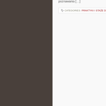
poznawania […]
CATEGORIES:
PRAKTYKI I STAŻE 