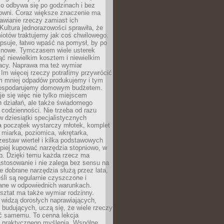
ko odbywa się po godzinach i bez
cowni. Coraz większe znaczenie ma
awianie rzeczy zamiast ich
Kultura jednorazowości sprawiła, że
iotów traktujemy jak coś chwilowego.
psuje, łatwo wpaść na pomysł, by po
ć nowe. Tymczasem wiele usterek
ć niewielkim kosztem i niewielkim
acy. Naprawa ma też wymiar
 Im więcej rzeczy potrafimy przywrócić
ym mniej odpadów produkujemy i tym
gospodarujemy domowym budżetem.
je się więc nie tylko miejscem
 działań, ale także świadomego
 codzienności. Nie trzeba od razu
 dziesiątki specjalistycznych
a początek wystarczy młotek, komplet
 miarka, poziomica, wkrętarka,
zestaw wierteł i kilka podstawowych
epiej kupować narzędzia stopniowo, w
eb. Dzięki temu każda rzecz ma
stosowanie i nie zalega bez sensu na
e dobrane narzędzia służą przez lata,
śli są regularnie czyszczone i
ne w odpowiednich warunkach.
ztat ma także wymiar rodzinny.
e widzą dorosłych naprawiających,
 budujących, uczą się, że wiele rzeczy
ć samemu. To cenna lekcja
 i praktycznego myślenia. Wspólne