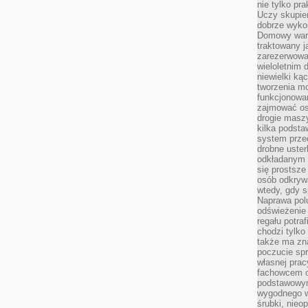
nie tylko pr
Uczy skupien
dobrze wyko
Domowy wars
traktowany j
zarezerwowa
wieloletnim
niewielki kąc
tworzenia m
funkcjonowa
zajmować os
drogie masz
kilka podst
system prze
drobne uster
odkładanym n
się prostsze
osób odkryw
wtedy, gdy s
Naprawa pol
odświeżenie 
regału potra
chodzi tylko
także ma zn
poczucie spr
własnej prac
fachowcem o
podstawowym
wygodnego w
śrubki, nieop