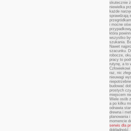
skutecznie z
niewielka pr
każde narzę
sprawdzają s
przegródkami
i mocne oświ
przypadkowy
która powin
wszystko był
szukania. B
Nawet najpr
szacunku. D
robocze, oku
pracy to po
rutynę, a to
Człowiekowi 
raz, nic złe
nieuwagi wys
niepotrzebne
budować dob
prostych czy
miejscem nie
Wiele osób z
a po kilku m
odnawia star
drewna i met
planowania 
momencie do
serwis dla p
dokładność, 