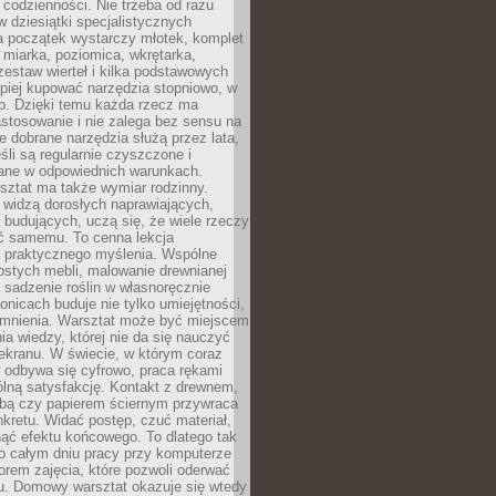
 codzienności. Nie trzeba od razu
 dziesiątki specjalistycznych
a początek wystarczy młotek, komplet
 miarka, poziomica, wkrętarka,
zestaw wierteł i kilka podstawowych
epiej kupować narzędzia stopniowo, w
eb. Dzięki temu każda rzecz ma
stosowanie i nie zalega bez sensu na
e dobrane narzędzia służą przez lata,
śli są regularnie czyszczone i
ne w odpowiednich warunkach.
ztat ma także wymiar rodzinny.
e widzą dorosłych naprawiających,
 budujących, uczą się, że wiele rzeczy
ć samemu. To cenna lekcja
 i praktycznego myślenia. Wspólne
ostych mebli, malowanie drewnianej
 sadzenie roślin w własnoręcznie
onicach buduje nie tylko umiejętności,
omnienia. Warsztat może być miejscem
a wiedzy, której nie da się nauczyć
ekranu. W świecie, w którym coraz
 odbywa się cyfrowo, praca rękami
lną satysfakcję. Kontakt z drewnem,
rbą czy papierem ściernym przywraca
kretu. Widać postęp, czuć materiał,
ąć efektu końcowego. To dlatego tak
o całym dniu pracy przy komputerze
rem zajęcia, które pozwoli oderwać
nu. Domowy warsztat okazuje się wtedy