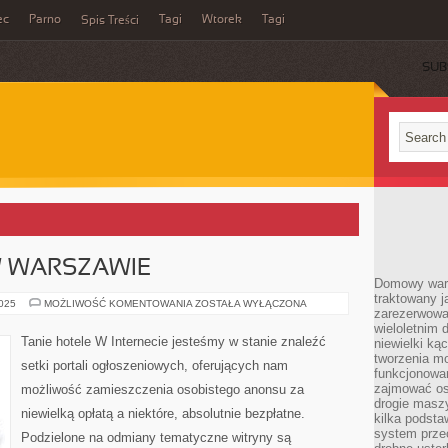
ec
Parno
Tagi
Wtorek
Tagi
Spis Treści
SUB
 WARSZAWIE
Domowy wars
traktowany j
APARTAMENTY
2025
MOŻLIWOŚĆ KOMENTOWANIA
ZOSTAŁA WYŁĄCZONA
zarezerwowa
W
WARSZAWIE
wieloletnim
Tanie hotele W Internecie jesteśmy w stanie znaleźć
niewielki kąc
tworzenia m
setki portali ogłoszeniowych, oferujących nam
funkcjonowa
zajmować os
możliwość zamieszczenia osobistego anonsu za
drogie masz
niewielką opłatą a niektóre, absolutnie bezpłatne.
kilka podst
system prze
Podzielone na odmiany tematyczne witryny są