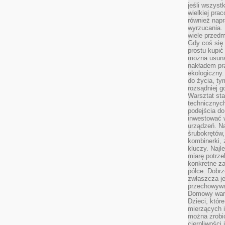
jeśli wszyst
wielkiej pra
również napr
wyrzucania. 
wiele przedm
Gdy coś się 
prostu kupi
można usuną
nakładem pr
ekologiczny.
do życia, t
rozsądniej 
Warsztat sta
technicznych
podejścia do
inwestować w
urządzeń. N
śrubokrętów,
kombinerki, 
kluczy. Najl
miarę potrz
konkretne za
półce. Dobrz
zwłaszcza je
przechowywa
Domowy wars
Dzieci, któr
mierzących i
można zrobi
cierpliwości