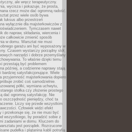
aktyczny, ale wręcz terapeutyczny.
ia, wycisza i pokazuje, że prosta,
nana rzecz może dać ogromną radość.
ztat przez wiele osób bywa
ak luksus albo przestrzeń
na wyłącznie dla majsterkowiczów z
 doświadczeniem. Tymczasem nawet
ik do napraw, składania, wiercenia i
oże całkowicie zmienić sposób
nia w domu. Warsztat nie musi
obnego garażu ani być wyposażony w
yny. Czasem wystarczy porządny stół,
awowych narzędzi i dobrze przemyślany
chowywania. To właśnie dzięki temu
ki przestają być problemem
a później, a codzienne naprawy stają
 i bardziej satysfakcjonujące. Wiele
a przyjemność majsterkowania dopiero
próbuje zrobić coś samodzielnie.
uzowanej półki, wymiana uchwytu,
starego stołka czy złożenie prostego
fią dać ogromną satysfakcję. Nie
 o oszczędność pieniędzy, choć ta
aczenie. Liczy się przede wszystkim
awczości. Człowiek widzi efekt
y i przekonuje się, że nie musi być
d wszystkiego, by poradzić sobie z
i zadaniami w domu. Kluczem do
arsztatu jest porządek. Rozrzucone
isane pudełka i plątanina kabli potrafią