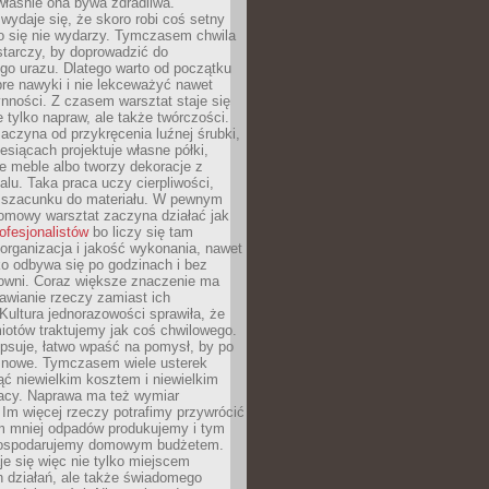
 właśnie ona bywa zdradliwa.
wydaje się, że skoro robi coś setny
go się nie wydarzy. Tymczasem chwila
tarczy, by doprowadzić do
go urazu. Dlatego warto od początku
re nawyki i nie lekceważyć nawet
nności. Z czasem warsztat staje się
 tylko napraw, ale także twórczości.
aczyna od przykręcenia luźnej śrubki,
iesiącach projektuje własne półki,
e meble albo tworzy dekoracje z
alu. Taka praca uczy cierpliwości,
i szacunku do materiału. W pewnym
mowy warsztat zaczyna działać jak
rofesjonalistów
bo liczy się tam
organizacja i jakość wykonania, nawet
ko odbywa się po godzinach i bez
cowni. Coraz większe znaczenie ma
awianie rzeczy zamiast ich
Kultura jednorazowości sprawiła, że
iotów traktujemy jak coś chwilowego.
psuje, łatwo wpaść na pomysł, by po
ć nowe. Tymczasem wiele usterek
ć niewielkim kosztem i niewielkim
acy. Naprawa ma też wymiar
 Im więcej rzeczy potrafimy przywrócić
ym mniej odpadów produkujemy i tym
gospodarujemy domowym budżetem.
je się więc nie tylko miejscem
 działań, ale także świadomego