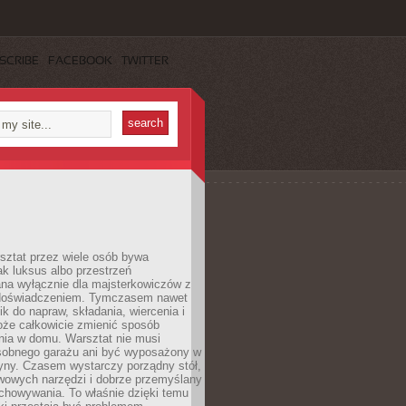
SCRIBE
FACEBOOK
TWITTER
ztat przez wiele osób bywa
ak luksus albo przestrzeń
na wyłącznie dla majsterkowiczów z
 doświadczeniem. Tymczasem nawet
ik do napraw, składania, wiercenia i
oże całkowicie zmienić sposób
nia w domu. Warsztat nie musi
obnego garażu ani być wyposażony w
yny. Czasem wystarczy porządny stół,
awowych narzędzi i dobrze przemyślany
chowywania. To właśnie dzięki temu