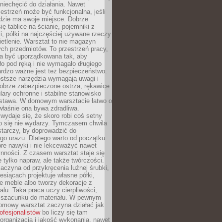
niechęcić do działania. Nawet
zestrzeń może być funkcjonalna, jeśli
dzie ma swoje miejsce. Dobrze
ię tablice na ścianie, pojemniki z
, półki na najczęściej używane rzeczy
etlenie. Warsztat to nie magazyn
ch przedmiotów. To przestrzeń pracy,
na być uporządkowana tak, aby
o pod ręką i nie wymagało długiego
ardzo ważne jest też bezpieczeństwo.
ostsze narzędzia wymagają uwagi i
obrze zabezpieczone ostrza, rękawice
lary ochronne i stabilne stanowisko
dstawa. W domowym warsztacie łatwo o
 właśnie ona bywa zdradliwa.
wydaje się, że skoro robi coś setny
go się nie wydarzy. Tymczasem chwila
tarczy, by doprowadzić do
go urazu. Dlatego warto od początku
re nawyki i nie lekceważyć nawet
nności. Z czasem warsztat staje się
 tylko napraw, ale także twórczości.
aczyna od przykręcenia luźnej śrubki,
iesiącach projektuje własne półki,
e meble albo tworzy dekoracje z
alu. Taka praca uczy cierpliwości,
i szacunku do materiału. W pewnym
mowy warsztat zaczyna działać jak
rofesjonalistów
bo liczy się tam
organizacja i jakość wykonania, nawet