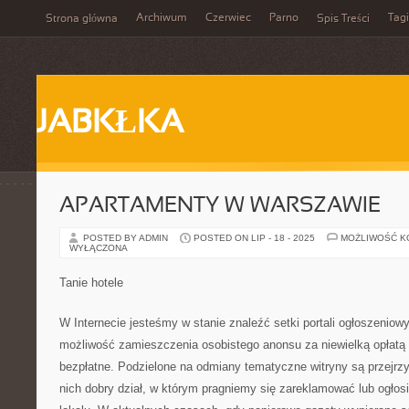
Archiwum
Czerwiec
Parno
Tagi
Strona główna
Spis Treści
JABKŁKA
APARTAMENTY W WARSZAWIE
POSTED BY ADMIN
POSTED ON LIP - 18 - 2025
MOŻLIWOŚĆ 
WYŁĄCZONA
Tanie hotele
W Internecie jesteśmy w stanie znaleźć setki portali ogłoszeniow
możliwość zamieszczenia osobistego anonsu za niewielką opłatą a
bezpłatne. Podzielone na odmiany tematyczne witryny są przejrzy
nich dobry dział, w którym pragniemy się zareklamować lub ogło