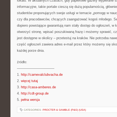
lokalu. W aktualnych czasach, gdy papierowe gazety wypierane s
informacyjne, takie portale cieszą się dużą popularnością, główni
studentów proponujących swoje usługi w temacie „pomogę w nauc
czy dla pracodawców, chcących zaangażować kogoś młodego. Ser
dopiero powstające gwarantują nam stały dostęp do ogłoszeń, w k
otworzyć stronę, wpisać poszukiwaną frazę i możemy sprawić, c
jest dostępne w okolicy – przetestuj na kraków. Nie potrzeba naw
część ogłoszeń zawiera adres e-mail przez który możemy się sk
każdej porze dnia.
źródło:
———————————
1.
http://carnevalclubvacha.de
2.
więcej tutaj
3.
http://casa-amberes.de
4.
http://cdt-group.de
5.
pełna wersja
CATEGORIES:
PROCTER & GAMBLE (P&G) (USA)