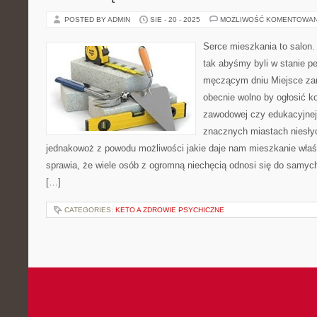
POSTED BY ADMIN
SIE - 20 - 2025
MOŻLIWOŚĆ KOMENTOWA
Serce mieszkania to salon
tak abyśmy byli w stanie p
męczącym dniu Miejsce zam
obecnie wolno by ogłosić ko
zawodowej czy edukacyjne
znacznych miastach niesłyc
jednakowoż z powodu możliwości jakie daje nam mieszkanie właśni
sprawia, że wiele osób z ogromną niechęcią odnosi się do samy
[…]
CATEGORIES:
KETO A ZDROWIE PSYCHICZNE