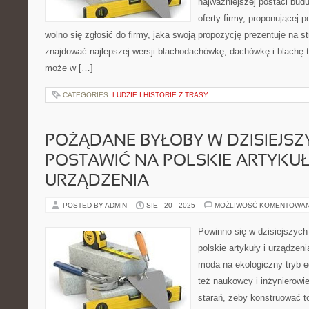
najważniejszej postaci bud
oferty firmy, proponującej
wolno się zgłosić do firmy, jaka swoją propozycję prezentuje na st
znajdować najlepszej wersji blachodachówkę, dachówkę i blachę 
może w […]
CATEGORIES:
LUDZIE I HISTORIE Z TRASY
POŻĄDANE BYŁOBY W DZISIEJS
POSTAWIĆ NA POLSKIE ARTYKUŁ
URZĄDZENIA
POSTED BY ADMIN
SIE - 20 - 2025
MOŻLIWOŚĆ KOMENTOWA
Powinno się w dzisiejszyc
polskie artykuły i urządze
moda na ekologiczny tryb 
też naukowcy i inżynierowie
starań, żeby konstruować to