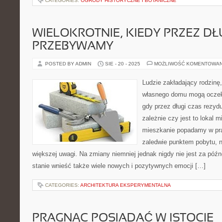
CATEGORIES:
OGRODY HISTORYCZNE I BOTANICZNE
WIELOKROTNIE, KIEDY PRZEZ DŁ
PRZEBYWAMY
POSTED BY ADMIN
SIE - 20 - 2025
MOŻLIWOŚĆ KOMENTOWA
Ludzie zakładający rodzinę
własnego domu mogą oczek
gdy przez długi czas rezyd
zależnie czy jest to lokal 
mieszkanie popadamy w prak
zaledwie punktem pobytu, n
większej uwagi. Na zmiany niemniej jednak nigdy nie jest za póź
stanie wnieść także wiele nowych i pozytywnych emocji […]
CATEGORIES:
ARCHITEKTURA EKSPERYMENTALNA
PRAGNĄC POSIADAĆ W ISTOCIE