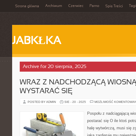
Archiwum
Czerwiec
Parno
Tagi
Strona główna
Spis Treści
JABKŁKA
Archive for 20 sierpnia, 2025
WRAZ Z NADCHODZĄCĄ WIOSNĄ
WYSTARAĆ SIĘ
POSTED BY ADMIN
SIE - 20 - 2025
MOŻLIWOŚĆ KOMENTOWA
Pospołu z nadciągającą wio
postarać się O ile ktoś pot
halę wytwórczą, musi się zg
jaka zaoferuje mu najważnie