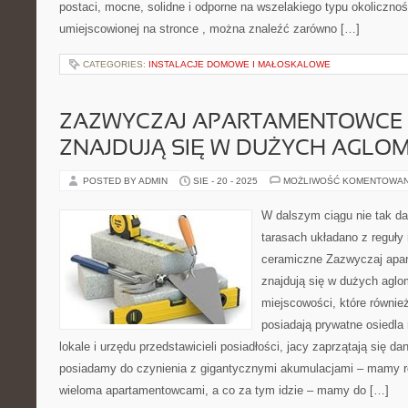
postaci, mocne, solidne i odporne na wszelakiego typu okoliczno
umiejscowionej na stronce , można znaleźć zarówno […]
CATEGORIES:
INSTALACJE DOMOWE I MAŁOSKALOWE
ZAZWYCZAJ APARTAMENTOWCE 
ZNAJDUJĄ SIĘ W DUŻYCH AGLO
POSTED BY ADMIN
SIE - 20 - 2025
MOŻLIWOŚĆ KOMENTOWA
W dalszym ciągu nie tak 
tarasach układano z reguły
ceramiczne Zazwyczaj apa
znajdują się w dużych agl
miejscowości, które równie
posiadają prywatne osiedla
lokale i urzędu przedstawicieli posiadłości, jacy zaprzątają się 
posiadamy do czynienia z gigantycznymi akumulacjami – mamy r
wieloma apartamentowcami, a co za tym idzie – mamy do […]