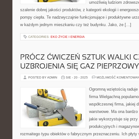
umożliwią ludziom zdrowsze
szalenie dobrej jakości produktów, z kategorii ekologii i energoos
pompy ciepła. Te nadzwyczajnie funkcjonujące i produktywne urz
w każdym jednym mieszkaniu czy też budynku. Jako, że […]
CATEGORIES:
EKO ŻYCIE I ENERGIA
PRÓCZ ĆWICZEŃ SZTUK WALKI C
UZBROJENIA SIĘ GAZ PIEPRZOWY
POSTED BY ADMIN
SIE - 20 - 2025
MOŻLIWOŚĆ KOMENTOWA
Ogromną wziętością raduje 
firma Wielgachną popularnoś
współczesnej firma, jakiej d
warstwowe. Ma ona bardzo 
jakie wykorzystuje się pr
produkcyjnych i magazynowy
rozmaitego typu obiektów o fabrycznym przeznaczeniu. Ich płyty