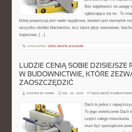
Bez wątpliwości na uwagę w 
ogłaszająca się na . To zna
której propozycja jest nader wyjątkowa, bowiem jest niezwykle roz
wszystko obróbki blacharskie, lecz także płyty warstwowe, blach
trapezowe, […]
CATEGORIES:
ZERO WASTE W KUCHNI
LUDZIE CENIĄ SOBIE DZISIEJSZE
W BUDOWNICTWIE, KTÓRE ZEZW
ZAOSZCZĘDZIĆ
POSTED BY ADMIN
SIE - 20 - 2025
MOŻLIWOŚĆ KOMENTOWA
Dach to jedna z najwyższyc
To jego zwieńczenie Dach t
części całego mieszkania. T
musi być sporządzone poważ