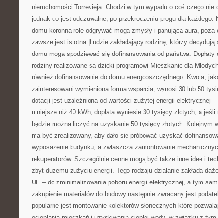
nieruchomości Torrevieja. Chodzi w tym wypadu o coś czego nie d
jednak co jest odczuwalne, po przekroczeniu progu dla każdego.
domu koronną rolę odgrywać mogą zmysły i panująca aura, poza ce
zawsze jest istotna.|Ludzie zakładający rodzinę, którzy decydują
domu mogą spodziewać się dofinansowania od państwa. Dopłaty 
rodziny realizowane są dzięki programowi Mieszkanie dla Młodyc
również dofinansowanie do domu energooszczędnego. Kwota, ja
zainteresowani wymienioną formą wsparcia, wynosi 30 lub 50 tys
dotacji jest uzależniona od wartości zużytej energii elektrycznej –
mniejsze niż 40 kWh, dopłata wyniesie 30 tysięcy złotych, a jeśl
będzie można liczyć na uzyskanie 50 tysięcy złotych. Kolejnym 
ma być zrealizowany, aby dało się próbować uzyskać dofinansowa
wyposażenie budynku, a zwłaszcza zamontowanie mechanicznych
rekuperatorów. Szczególnie cenne mogą być także inne idee i tec
zbyt dużemu zużyciu energii. Tego rodzaju działanie zakłada dąż
UE – do zminimalizowania poboru energii elektrycznej, a tym sa
zakupienie materiałów do budowy następnie zwracany jest podate
popularne jest montowanie kolektorów słonecznych które pozwala
ocieplania mieszkań i uzyskiwania ciepłej wody. w związku z tym