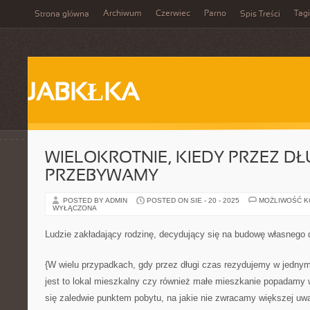
Archiwum
Czerwiec
Parno
Tagi
Strona główna
Spis Treści
JABKŁKA
WIELOKROTNIE, KIEDY PRZEZ DŁ
PRZEBYWAMY
POSTED BY ADMIN
POSTED ON SIE - 20 - 2025
MOŻLIWOŚĆ 
WYŁĄCZONA
Ludzie zakładający rodzinę, decydujący się na budowę własneg
{W wielu przypadkach, gdy przez długi czas rezydujemy w jednym
jest to lokal mieszkalny czy również małe mieszkanie popadamy w
się zaledwie punktem pobytu, na jakie nie zwracamy większej uw