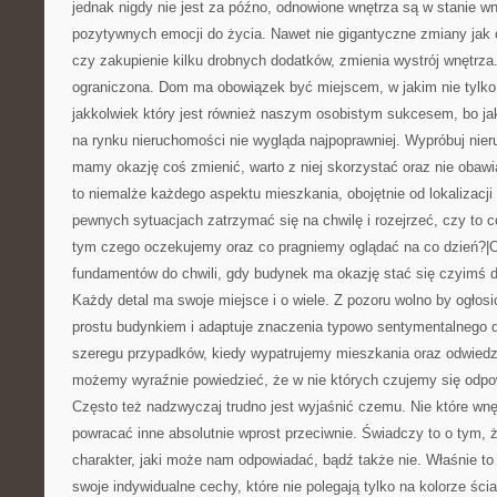
jednak nigdy nie jest za późno, odnowione wnętrza są w stanie wn
pozytywnych emocji do życia. Nawet nie gigantyczne zmiany jak 
czy zakupienie kilku drobnych dodatków, zmienia wystrój wnętrza
ograniczona. Dom ma obowiązek być miejscem, w jakim nie tylko
jakkolwiek który jest również naszym osobistym sukcesem, bo j
na rynku nieruchomości nie wygląda najpoprawniej. Wypróbuj nier
mamy okazję coś zmienić, warto z niej skorzystać oraz nie obawi
to niemalże każdego aspektu mieszkania, obojętnie od lokalizacj
pewnych sytuacjach zatrzymać się na chwilę i rozejrzeć, czy to c
tym czego oczekujemy oraz co pragniemy oglądać na co dzień?|
fundamentów do chwili, gdy budynek ma okazję stać się czyimś
Każdy detal ma swoje miejsce i o wiele. Z pozoru wolno by ogłosi
prostu budynkiem i adaptuje znaczenia typowo sentymentalnego 
szeregu przypadków, kiedy wypatrujemy mieszkania oraz odwiedz
możemy wyraźnie powiedzieć, że w nie których czujemy się odpow
Często też nadzwyczaj trudno jest wyjaśnić czemu. Nie które wnę
powracać inne absolutnie wprost przeciwnie. Świadczy to o tym,
charakter, jaki może nam odpowiadać, bądź także nie. Właśnie t
swoje indywidualne cechy, które nie polegają tylko na kolorze śc