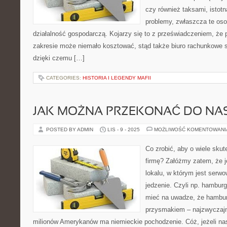
czy również taksami, istot
problemy, zwłaszcza te oso
działalność gospodarczą. Kojarzy się to z przeświadczeniem, że 
zakresie może niemało kosztować, stąd także biuro rachunkowe 
dzięki czemu […]
CATEGORIES:
HISTORIA I LEGENDY MAFII
JAK MOŻNA PRZEKONAĆ DO NAS
POSTED BY ADMIN
LIS - 9 - 2025
MOŻLIWOŚĆ KOMENTOWAN
Co zrobić, aby o wiele sku
firmę? Załóżmy zatem, że j
lokalu, w którym jest ser
jedzenie. Czyli np. hamburg
mieć na uwadze, że hambur
przysmakiem – najzwyczajni
milionów Amerykanów ma niemieckie pochodzenie. Cóż, jeżeli nas