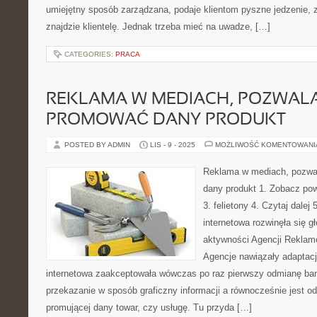
umiejętny sposób zarządzana, podaje klientom pyszne jedzenie, 
znajdzie klientelę. Jednak trzeba mieć na uwadze, […]
CATEGORIES:
PRACA
REKLAMA W MEDIACH, POZWAL
PROMOWAĆ DANY PRODUKT
POSTED BY ADMIN
LIS - 9 - 2025
MOŻLIWOŚĆ KOMENTOWAN
Reklama w mediach, pozwa
dany produkt 1. Zobacz powi
3. felietony 4. Czytaj dalej
internetowa rozwinęła się gł
aktywności Agencji Reklamo
Agencje nawiązały adaptacj
internetowa zaakceptowała wówczas po raz pierwszy odmianę ban
przekazanie w sposób graficzny informacji a równocześnie jest o
promującej dany towar, czy usługę. Tu przyda […]