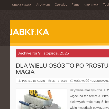
Archiwum
Czerwiec
Parno
Tagi
Strona główna
Spis Treści
JABKŁKA
Archive for 9 listopada, 2025
DLA WIELU OSÓB TO PO PROST
MAGIA
POSTED BY ADMIN
LIS - 9 - 2025
MOŻLIWOŚĆ KOMENTOWAN
Używanie maszyn dziś 1. Wi
więcej na ten temat 3. Prze
ciekawych treści tutaj 5. ht
wielu kwestiach powiązany