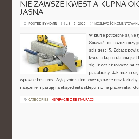
NIE ZAWSZE KWESTIA KUPNA OK
JASNA
POSTED BY ADMIN
LIS - 9 - 2025
MOŻLIWOŚĆ KOMENTOWAN
W biurze potrzebne są nie t
Sprawdź, co jeszcze przygot
spis tresci 5. Zobacz powi
kwestia kupna ubrania jest
się, iż odzież robocza mus
pracobiorcy. Jak można się
wprawne kostiumy. Wyłącznie sztampowe rękawice oraz fartuchy,
natężeniem pasują na ekspedienta sklepu, niż na pracownika, któ
CATEGORIES:
INSPIRACJE Z RESTAURACJI