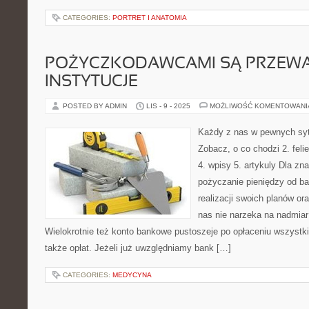
CATEGORIES:
PORTRET I ANATOMIA
POŻYCZKODAWCAMI SĄ PRZEWA
INSTYTUCJE
POSTED BY ADMIN
LIS - 9 - 2025
MOŻLIWOŚĆ KOMENTOWAN
Każdy z nas w pewnych syt
Zobacz, o co chodzi 2. feli
4. wpisy 5. artykuly Dla zn
pożyczanie pieniędzy od ba
realizacji swoich planów or
nas nie narzeka na nadmiar
Wielokrotnie też konto bankowe pustoszeje po opłaceniu wszystk
także opłat. Jeżeli już uwzględniamy bank […]
CATEGORIES:
MEDYCYNA