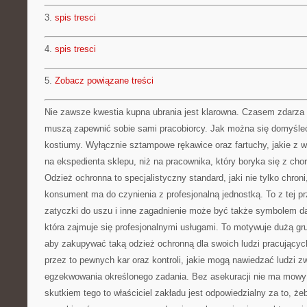
3.
spis tresci
4.
spis tresci
5.
Zobacz powiązane treści
Nie zawsze kwestia kupna ubrania jest klarowna. Czasem zdarza s
muszą zapewnić sobie sami pracobiorcy. Jak można się domyśleć
kostiumy. Wyłącznie sztampowe rękawice oraz fartuchy, jakie z
na ekspedienta sklepu, niż na pracownika, który boryka się z ch
Odzież ochronna to specjalistyczny standard, jaki nie tylko chroni
konsument ma do czynienia z profesjonalną jednostką. To z tej p
zatyczki do uszu i inne zagadnienie może być także symbolem da
która zajmuje się profesjonalnymi usługami. To motywuje dużą g
aby zakupywać taką odzież ochronną dla swoich ludzi pracującyc
przez to pewnych kar oraz kontroli, jakie mogą nawiedzać ludzi z
egzekwowania określonego zadania. Bez asekuracji nie ma mowy o
skutkiem tego to właściciel zakładu jest odpowiedzialny za to, 