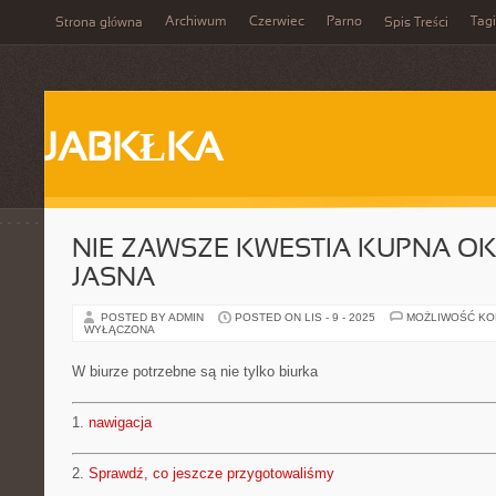
Archiwum
Czerwiec
Parno
Tagi
Strona główna
Spis Treści
JABKŁKA
NIE ZAWSZE KWESTIA KUPNA OK
JASNA
POSTED BY ADMIN
POSTED ON LIS - 9 - 2025
MOŻLIWOŚĆ K
WYŁĄCZONA
W biurze potrzebne są nie tylko biurka
1.
nawigacja
2.
Sprawdź, co jeszcze przygotowaliśmy