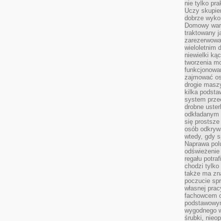
nie tylko pr
Uczy skupien
dobrze wyko
Domowy wars
traktowany j
zarezerwowa
wieloletnim
niewielki kąc
tworzenia m
funkcjonowa
zajmować os
drogie masz
kilka podst
system prze
drobne uster
odkładanym n
się prostsze
osób odkryw
wtedy, gdy s
Naprawa pol
odświeżenie 
regału potra
chodzi tylko
także ma zn
poczucie spr
własnej prac
fachowcem o
podstawowym
wygodnego w
śrubki, nieop