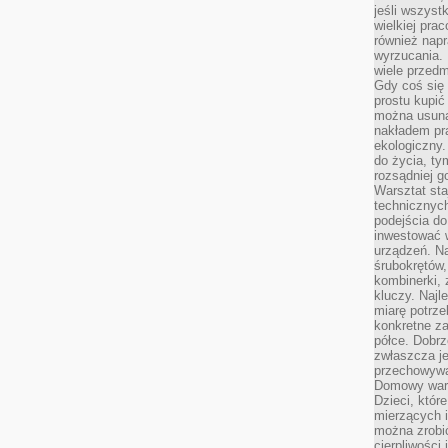
jeśli wszyst
wielkiej pra
również napr
wyrzucania. 
wiele przedm
Gdy coś się 
prostu kupi
można usuną
nakładem pr
ekologiczny.
do życia, t
rozsądniej 
Warsztat sta
technicznych
podejścia do
inwestować w
urządzeń. N
śrubokrętów,
kombinerki, 
kluczy. Najl
miarę potrz
konkretne za
półce. Dobrz
zwłaszcza je
przechowywa
Domowy wars
Dzieci, któr
mierzących i
można zrobi
cierpliwości