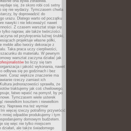
 właśnie ona bywa zdradliwa.
wydaje się, że skoro robi coś setny
go się nie wydarzy. Tymczasem chwila
tarczy, by doprowadzić do
go urazu. Dlatego warto od początku
re nawyki i nie lekceważyć nawet
nności. Z czasem warsztat staje się
 tylko napraw, ale także twórczości.
aczyna od przykręcenia luźnej śrubki,
iesiącach projektuje własne półki,
e meble albo tworzy dekoracje z
alu. Taka praca uczy cierpliwości,
i szacunku do materiału. W pewnym
mowy warsztat zaczyna działać jak
rofesjonalistów
bo liczy się tam
organizacja i jakość wykonania, nawet
ko odbywa się po godzinach i bez
cowni. Coraz większe znaczenie ma
awianie rzeczy zamiast ich
Kultura jednorazowości sprawiła, że
iotów traktujemy jak coś chwilowego.
psuje, łatwo wpaść na pomysł, by po
ć nowe. Tymczasem wiele usterek
ć niewielkim kosztem i niewielkim
acy. Naprawa ma też wymiar
 Im więcej rzeczy potrafimy przywrócić
ym mniej odpadów produkujemy i tym
gospodarujemy domowym budżetem.
je się więc nie tylko miejscem
 działań, ale także świadomego