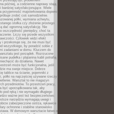
ki przestają być problemem
a później, a codzienne naprawy stają
 i bardziej satysfakcjonujące. Wiele
a przyjemność majsterkowania dopiero
próbuje zrobić coś samodzielnie.
uzowanej półki, wymiana uchwytu,
starego stołka czy złożenie prostego
fią dać ogromną satysfakcję. Nie
 o oszczędność pieniędzy, choć ta
aczenie. Liczy się przede wszystkim
awczości. Człowiek widzi efekt
y i przekonuje się, że nie musi być
d wszystkiego, by poradzić sobie z
i zadaniami w domu. Kluczem do
arsztatu jest porządek. Rozrzucone
isane pudełka i plątanina kabli potrafią
niechęcić do działania. Nawet
zestrzeń może być funkcjonalna, jeśli
dzie ma swoje miejsce. Dobrze
ię tablice na ścianie, pojemniki z
, półki na najczęściej używane rzeczy
etlenie. Warsztat to nie magazyn
ch przedmiotów. To przestrzeń pracy,
na być uporządkowana tak, aby
o pod ręką i nie wymagało długiego
ardzo ważne jest też bezpieczeństwo.
ostsze narzędzia wymagają uwagi i
obrze zabezpieczone ostrza, rękawice
lary ochronne i stabilne stanowisko
dstawa. W domowym warsztacie łatwo o