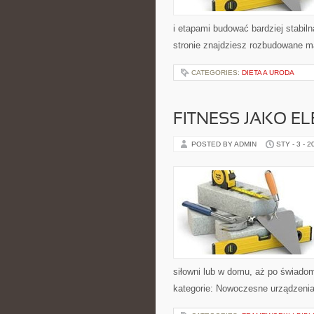
i etapami budować bardziej stabil
stronie znajdziesz rozbudowane ma
CATEGORIES:
DIETA A URODA
FITNESS JAKO E
POSTED BY ADMIN
STY - 3 - 2
siłowni lub w domu, aż po świadom
kategorie: Nowoczesne urządzenia 