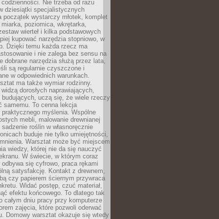
 codzienności. Nie trzeba od razu
 dziesiątki specjalistycznych
a początek wystarczy młotek, komplet
 miarka, poziomica, wkrętarka,
zestaw wierteł i kilka podstawowych
epiej kupować narzędzia stopniowo, w
eb. Dzięki temu każda rzecz ma
stosowanie i nie zalega bez sensu na
e dobrane narzędzia służą przez lata,
śli są regularnie czyszczone i
ne w odpowiednich warunkach.
ztat ma także wymiar rodzinny.
e widzą dorosłych naprawiających,
 budujących, uczą się, że wiele rzeczy
ć samemu. To cenna lekcja
 i praktycznego myślenia. Wspólne
ostych mebli, malowanie drewnianej
 sadzenie roślin w własnoręcznie
onicach buduje nie tylko umiejętności,
omnienia. Warsztat może być miejscem
a wiedzy, której nie da się nauczyć
ekranu. W świecie, w którym coraz
 odbywa się cyfrowo, praca rękami
lną satysfakcję. Kontakt z drewnem,
rbą czy papierem ściernym przywraca
kretu. Widać postęp, czuć materiał,
ąć efektu końcowego. To dlatego tak
o całym dniu pracy przy komputerze
rem zajęcia, które pozwoli oderwać
nu. Domowy warsztat okazuje się wtedy