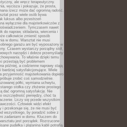
aktyczny, ale wręcz terapeutyczny.
ia, wycisza i pokazuje, że prosta,
nana rzecz może dać ogromną radość.
ztat przez wiele osób bywa
ak luksus albo przestrzeń
na wyłącznie dla majsterkowiczów z
 doświadczeniem. Tymczasem nawet
ik do napraw, składania, wiercenia i
oże całkowicie zmienić sposób
nia w domu. Warsztat nie musi
obnego garażu ani być wyposażony w
yny. Czasem wystarczy porządny stół,
awowych narzędzi i dobrze przemyślany
chowywania. To właśnie dzięki temu
ki przestają być problemem
a później, a codzienne naprawy stają
 i bardziej satysfakcjonujące. Wiele
a przyjemność majsterkowania dopiero
próbuje zrobić coś samodzielnie.
uzowanej półki, wymiana uchwytu,
starego stołka czy złożenie prostego
fią dać ogromną satysfakcję. Nie
 o oszczędność pieniędzy, choć ta
aczenie. Liczy się przede wszystkim
awczości. Człowiek widzi efekt
y i przekonuje się, że nie musi być
d wszystkiego, by poradzić sobie z
i zadaniami w domu. Kluczem do
arsztatu jest porządek. Rozrzucone
isane pudełka i plątanina kabli potrafią