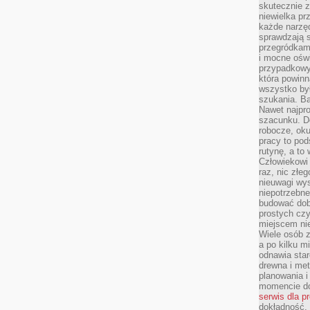
skutecznie z
niewielka pr
każde narzę
sprawdzają s
przegródkami
i mocne oświ
przypadkowy
która powin
wszystko był
szukania. B
Nawet najpr
szacunku. D
robocze, oku
pracy to po
rutynę, a to
Człowiekowi 
raz, nic złe
nieuwagi wys
niepotrzebne
budować dob
prostych czy
miejscem nie
Wiele osób z
a po kilku m
odnawia star
drewna i met
planowania 
momencie do
serwis dla p
dokładność, 