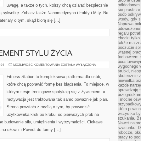
drobne uster
odkładanym n
uwagę, a także o tych, którzy chcą działać bezpiecznie
się prostsze
ną sylwetkę. Zobacz także Nanomedycyna i Fakty i Mity. Na
osób odkryw
wtedy, gdy s
teriały o tym, skąd biorą się […]
Naprawa pol
odświeżenie 
regału potra
chodzi tylko
także ma zn
poczucie spr
własnej prac
LEMENT STYLU ŻYCIA
fachowcem o
podstawowym
FITNESS
026
MOŻLIWOŚĆ KOMENTOWANIA
ZOSTAŁA WYŁĄCZONA
wygodnego w
JAKO
śrubki, nieop
ELEMENT
STYLU
skutecznie z
Fitness Station to kompleksowa platforma dla osób,
ŻYCIA
niewielka pr
które chcą poprawić formę bez błądzenia. To miejsce, w
każde narzę
sprawdzają s
którym sesje treningowe spotykają się z żywieniem, a
przegródkami
motywacja jest traktowana tak samo poważnie jak plan.
i mocne oświ
przypadkowy
Strona powstała z myślą o tym, by prowadzić
która powin
wszystko był
użytkownika krok po kroku: od pierwszych prób na
szukania. B
e budowanie siły, umięśnienia i wytrzymałości. Ciekawe
Nawet najpr
szacunku. D
na siłowni i Powrót do formy […]
robocze, oku
pracy to po