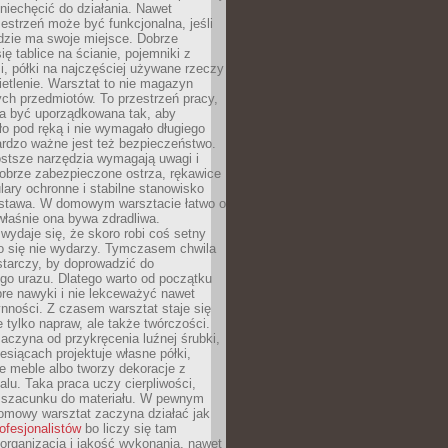
niechęcić do działania. Nawet
zestrzeń może być funkcjonalna, jeśli
dzie ma swoje miejsce. Dobrze
ię tablice na ścianie, pojemniki z
, półki na najczęściej używane rzeczy
etlenie. Warsztat to nie magazyn
ch przedmiotów. To przestrzeń pracy,
na być uporządkowana tak, aby
o pod ręką i nie wymagało długiego
ardzo ważne jest też bezpieczeństwo.
ostsze narzędzia wymagają uwagi i
obrze zabezpieczone ostrza, rękawice
lary ochronne i stabilne stanowisko
dstawa. W domowym warsztacie łatwo o
 właśnie ona bywa zdradliwa.
wydaje się, że skoro robi coś setny
go się nie wydarzy. Tymczasem chwila
tarczy, by doprowadzić do
go urazu. Dlatego warto od początku
re nawyki i nie lekceważyć nawet
nności. Z czasem warsztat staje się
 tylko napraw, ale także twórczości.
aczyna od przykręcenia luźnej śrubki,
iesiącach projektuje własne półki,
e meble albo tworzy dekoracje z
alu. Taka praca uczy cierpliwości,
i szacunku do materiału. W pewnym
mowy warsztat zaczyna działać jak
rofesjonalistów
bo liczy się tam
organizacja i jakość wykonania, nawet