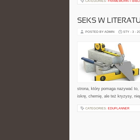
CATEGORIES:
FRAMEWORKI I BIBL
SEKS W LITERAT
POSTED BY ADMIN
STY - 3 - 2
strona, który pomaga nazywać to,
iskrę, chemię, ale też kryzysy, ni
CATEGORIES:
EDUPLANNER