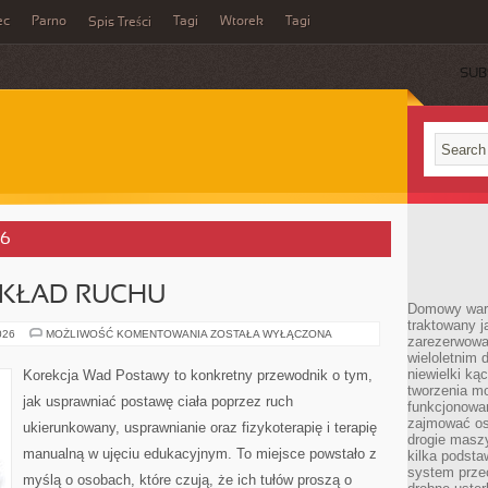
ec
Parno
Tagi
Wtorek
Tagi
Spis Treści
SUB
26
 UKŁAD RUCHU
Domowy wars
traktowany j
CIĄŻA,
026
MOŻLIWOŚĆ KOMENTOWANIA
ZOSTAŁA WYŁĄCZONA
zarezerwowa
POŁÓG
wieloletnim
I
UKŁAD
niewielki kąc
Korekcja Wad Postawy to konkretny przewodnik o tym,
RUCHU
tworzenia m
jak usprawniać postawę ciała poprzez ruch
funkcjonowa
zajmować os
ukierunkowany, usprawnianie oraz fizykoterapię i terapię
drogie masz
manualną w ujęciu edukacyjnym. To miejsce powstało z
kilka podst
system prze
myślą o osobach, które czują, że ich tułów proszą o