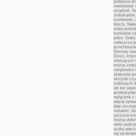
podejścia do
inwestować w
urządzeń. N
śrubokrętów,
kombinerki, 
kluczy. Najl
miarę potrz
konkretne za
półce. Dobrz
zwłaszcza je
przechowywa
Domowy wars
Dzieci, któr
mierzących i
można zrobi
cierpliwości
skręcanie pr
skrzynki czy
zrobionych d
ale też wsp
przekazywani
wyłącznie z 
więcej spraw
daje szczegó
metalem, fa
poczucie kon
można dotkn
wiele osób p
szuka wieczo
się od ekra