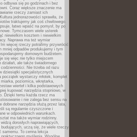
ko odbywa się po godzinach i bez
cowni. Coraz większe znaczenie ma
awianie rzeczy zamiast ich
Kultura jednorazowości sprawiła, że
iotów traktujemy jak coś chwilowego.
psuje, łatwo wpaść na pomysł, by po
ć nowe. Tymczasem wiele usterek
ć niewielkim kosztem i niewielkim
acy. Naprawa ma też wymiar
 Im więcej rzeczy potrafimy przywrócić
ym mniej odpadów produkujemy i tym
gospodarujemy domowym budżetem.
je się więc nie tylko miejscem
 działań, ale także świadomego
 codzienności. Nie trzeba od razu
 dziesiątki specjalistycznych
a początek wystarczy młotek, komplet
 miarka, poziomica, wkrętarka,
zestaw wierteł i kilka podstawowych
epiej kupować narzędzia stopniowo, w
eb. Dzięki temu każda rzecz ma
stosowanie i nie zalega bez sensu na
e dobrane narzędzia służą przez lata,
śli są regularnie czyszczone i
ne w odpowiednich warunkach.
ztat ma także wymiar rodzinny.
e widzą dorosłych naprawiających,
 budujących, uczą się, że wiele rzeczy
ć samemu. To cenna lekcja
 i praktycznego myślenia. Wspólne