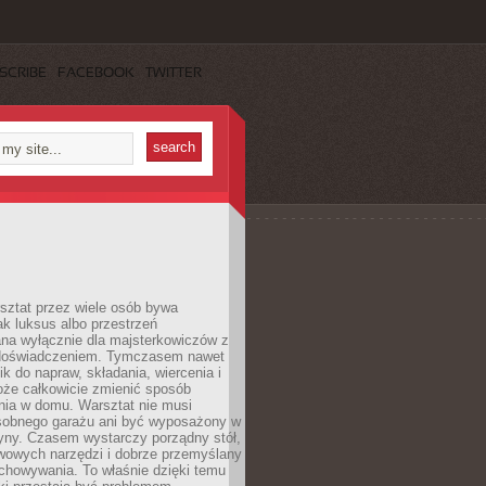
SCRIBE
FACEBOOK
TWITTER
ztat przez wiele osób bywa
ak luksus albo przestrzeń
na wyłącznie dla majsterkowiczów z
 doświadczeniem. Tymczasem nawet
ik do napraw, składania, wiercenia i
oże całkowicie zmienić sposób
nia w domu. Warsztat nie musi
obnego garażu ani być wyposażony w
yny. Czasem wystarczy porządny stół,
awowych narzędzi i dobrze przemyślany
chowywania. To właśnie dzięki temu