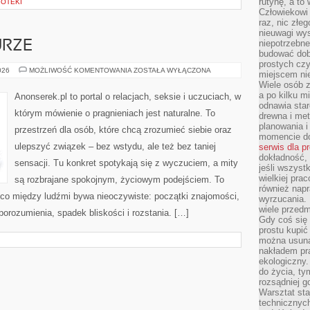
rutynę, a to
IOTEKI
Człowiekowi 
raz, nic złe
nieuwagi wys
niepotrzebne
URZE
budować dob
prostych czy
SEKS
026
MOŻLIWOŚĆ KOMENTOWANIA
ZOSTAŁA WYŁĄCZONA
miejscem nie
W
Wiele osób z
LITERATURZE
a po kilku m
Anonserek.pl to portal o relacjach, seksie i uczuciach, w
odnawia star
którym mówienie o pragnieniach jest naturalne. To
drewna i met
planowania 
przestrzeń dla osób, które chcą zrozumieć siebie oraz
momencie do
ulepszyć związek – bez wstydu, ale też bez taniej
serwis dla p
dokładność, 
sensacji. Tu konkret spotykają się z wyczuciem, a mity
jeśli wszyst
wielkiej pra
są rozbrajane spokojnym, życiowym podejściem. To
również napr
 co między ludźmi bywa nieoczywiste: początki znajomości,
wyrzucania. 
wiele przedm
eporozumienia, spadek bliskości i rozstania. […]
Gdy coś się 
prostu kupi
można usuną
nakładem pr
ekologiczny.
do życia, t
rozsądniej 
Warsztat sta
technicznych