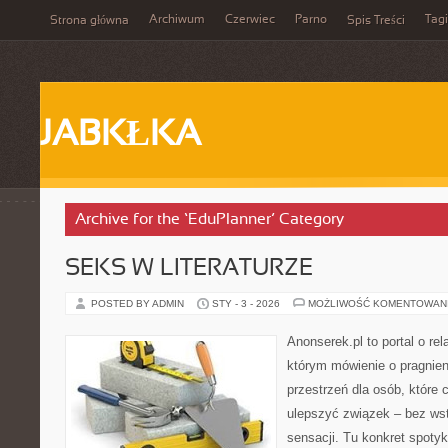
Archiwum
Czerwiec
Parno
Tagi
Strona główna
Spis Treści
JABKŁKA
Archive for the ‘EduPlanner’ Category
SEKS W LITERATURZE
POSTED BY ADMIN
STY - 3 - 2026
MOŻLIWOŚĆ KOMENTOWAN
Anonserek.pl to portal o rel
którym mówienie o pragnieni
przestrzeń dla osób, które 
ulepszyć związek – bez wsty
sensacji. Tu konkret spoty