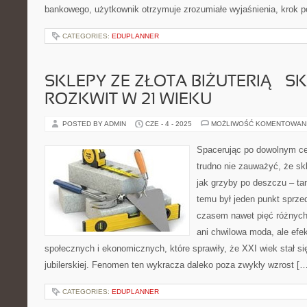
bankowego, użytkownik otrzymuje zrozumiałe wyjaśnienia, krok p
CATEGORIES:
EDUPLANNER
SKLEPY ZE ZŁOTA BIŻUTERIĄ – S
ROZKWIT W 21 WIEKU
POSTED BY ADMIN
CZE - 4 - 2025
MOŻLIWOŚĆ KOMENTOWAN
Spacerując po dowolnym c
trudno nie zauważyć, że skl
jak grzyby po deszczu – t
temu był jeden punkt sprzed
czasem nawet pięć różnych
ani chwilowa moda, ale efe
społecznych i ekonomicznych, które sprawiły, że XXI wiek stał s
jubilerskiej. Fenomen ten wykracza daleko poza zwykły wzrost […
CATEGORIES:
EDUPLANNER