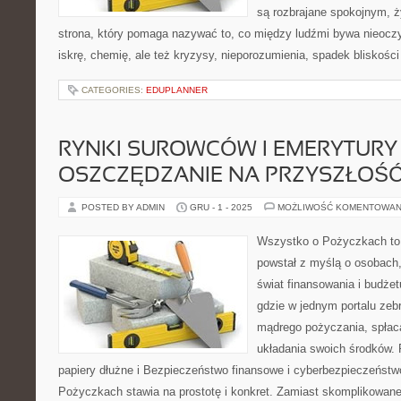
są rozbrajane spokojnym, 
strona, który pomaga nazywać to, co między ludźmi bywa nieoczy
iskrę, chemię, ale też kryzysy, nieporozumienia, spadek bliskości 
CATEGORIES:
EDUPLANNER
RYNKI SUROWCÓW I EMERYTURY 
OSZCZĘDZANIE NA PRZYSZŁOŚ
POSTED BY ADMIN
GRU - 1 - 2025
MOŻLIWOŚĆ KOMENTOWAN
Wszystko o Pożyczkach to s
powstał z myślą o osobach,
świat finansowania i budże
gdzie w jednym portalu zeb
mądrego pożyczania, spłac
układania swoich środków. 
papiery dłużne i Bezpieczeństwo finansowe i cyberbezpieczeństw
Pożyczkach stawia na prostotę i konkret. Zamiast skomplikowan