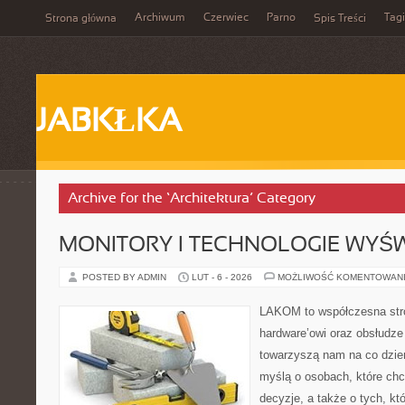
Archiwum
Czerwiec
Parno
Tagi
Strona główna
Spis Treści
JABKŁKA
Archive for the ‘Architektura’ Category
MONITORY I TECHNOLOGIE WYŚ
POSTED BY ADMIN
LUT - 6 - 2026
MOŻLIWOŚĆ KOMENTOWAN
LAKOM to współczesna str
hardware’owi oraz obsłudze
towarzyszą nam na co dzie
myślą o osobach, które ch
decyzje, a także o tych, kt