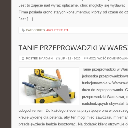
Jest to zajęcie nad wyraz opłacalne, choć mogłoby się wydawać, 
Firma posiada grono stałych konsumentów, którzy od czasu do cz
Jest […]
CATEGORIES:
ARCHITEKTURA
TANIE PRZEPROWADZKI W WARS
POSTED BY ADMIN
LIP - 12 - 2025
MOŻLIWOŚĆ KOMENTOWAN
Tanie przeprowadzki w Wa
jednostka przeprowadzkowa,
funkcjonowanie w Warszaw
dużo do zaproponowania. G
przeprowadzki Warszawa, c
nadchodzących obywateli te
udogodnieniem. Do każdego zlecenia przystępuje ona w poszcze
kreuje wycenę dla petenta, aby ten mógł mieć zawczasu mniemanie
przedsięwzięcie będzie kosztować. Na dodatek klient otrzymuje 