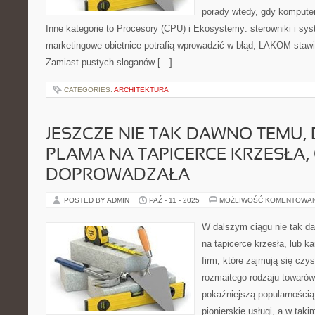
porady wtedy, gdy kompute
Inne kategorie to Procesory (CPU) i Ekosystemy: sterowniki i sy
marketingowe obietnice potrafią wprowadzić w błąd, LAKOM stawia
Zamiast pustych sloganów […]
CATEGORIES:
ARCHITEKTURA
JESZCZE NIE TAK DAWNO TEMU
PLAMA NA TAPICERCE KRZESŁA,
DOPROWADZAŁA
POSTED BY ADMIN
PAŹ - 11 - 2025
MOŻLIWOŚĆ KOMENTOWA
W dalszym ciągu nie tak d
na tapicerce krzesła, lub 
firm, które zajmują się czy
rozmaitego rodzaju towarów
pokaźniejszą popularnością
pionierskie usługi, a w tak