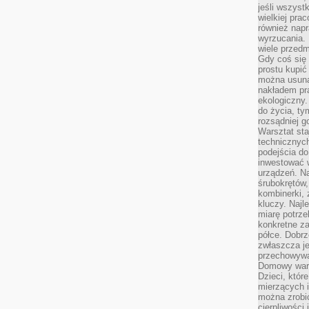
jeśli wszyst
wielkiej pra
również napr
wyrzucania. 
wiele przedm
Gdy coś się 
prostu kupi
można usuną
nakładem pr
ekologiczny.
do życia, t
rozsądniej 
Warsztat sta
technicznych
podejścia do
inwestować w
urządzeń. N
śrubokrętów,
kombinerki, 
kluczy. Najl
miarę potrz
konkretne za
półce. Dobrz
zwłaszcza je
przechowywa
Domowy wars
Dzieci, któr
mierzących i
można zrobi
cierpliwości