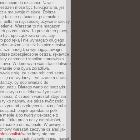
niechęcić do działania. Nawet
zestrzeń może być funkcjonalna, jeśli
dzie ma swoje miejsce. Dobrze
ię tablice na ścianie, pojemniki z
, półki na najczęściej używane rzeczy
etlenie. Warsztat to nie magazyn
ch przedmiotów. To przestrzeń pracy,
na być uporządkowana tak, aby
o pod ręką i nie wymagało długiego
ardzo ważne jest też bezpieczeństwo.
ostsze narzędzia wymagają uwagi i
obrze zabezpieczone ostrza, rękawice
lary ochronne i stabilne stanowisko
dstawa. W domowym warsztacie łatwo o
 właśnie ona bywa zdradliwa.
wydaje się, że skoro robi coś setny
go się nie wydarzy. Tymczasem chwila
tarczy, by doprowadzić do
go urazu. Dlatego warto od początku
re nawyki i nie lekceważyć nawet
nności. Z czasem warsztat staje się
 tylko napraw, ale także twórczości.
aczyna od przykręcenia luźnej śrubki,
iesiącach projektuje własne półki,
e meble albo tworzy dekoracje z
alu. Taka praca uczy cierpliwości,
i szacunku do materiału. W pewnym
mowy warsztat zaczyna działać jak
rofesjonalistów
bo liczy się tam
organizacja i jakość wykonania, nawet