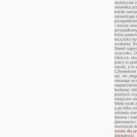
skutecznie z
niewielka pr
każde narzę
sprawdzają s
przegródkami
i mocne oświ
przypadkowy
która powin
wszystko był
szukania. B
Nawet najpr
szacunku. D
robocze, oku
pracy to po
rutynę, a to
Człowiekowi 
raz, nic złe
nieuwagi wys
niepotrzebne
budować dob
prostych czy
miejscem nie
Wiele osób z
a po kilku m
odnawia star
drewna i met
planowania 
momencie do
serwis dla p
dokładność, 