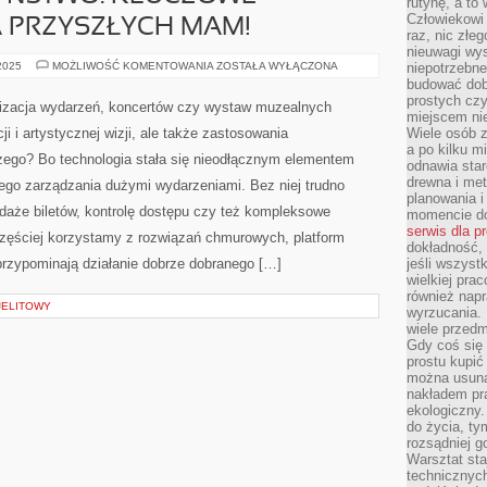
rutynę, a to
Człowiekowi 
A PRZYSZŁYCH MAM!
raz, nic złe
nieuwagi wys
CIĄŻA
 2025
MOŻLIWOŚĆ KOMENTOWANIA
ZOSTAŁA WYŁĄCZONA
niepotrzebne
I
budować dob
MACIERZYŃSTWO:
prostych czy
KLUCZOWE
izacja wydarzeń, koncertów czy wystaw muzealnych
INFORMACJE
miejscem nie
DLA
i i artystycznej wizji, ale także zastosowania
Wiele osób z
PRZYSZŁYCH
a po kilku m
MAM!
ego? Bo technologia stała się nieodłącznym elementem
odnawia star
drewna i met
go zarządzania dużymi wydarzeniami. Bez niej trudno
planowania 
daże biletów, kontrolę dostępu czy też kompleksowe
momencie do
serwis dla p
częściej korzystamy z rozwiązań chmurowych, platform
dokładność, 
e przypominają działanie dobrze dobranego […]
jeśli wszyst
wielkiej pra
również napr
 JELITOWY
wyrzucania. 
wiele przedm
Gdy coś się 
prostu kupi
można usuną
nakładem pr
ekologiczny.
do życia, t
rozsądniej 
Warsztat sta
technicznych