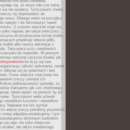
 właśnie ona bywa zdradliwa.
wydaje się, że skoro robi coś setny
go się nie wydarzy. Tymczasem chwila
tarczy, by doprowadzić do
go urazu. Dlatego warto od początku
re nawyki i nie lekceważyć nawet
nności. Z czasem warsztat staje się
 tylko napraw, ale także twórczości.
aczyna od przykręcenia luźnej śrubki,
iesiącach projektuje własne półki,
e meble albo tworzy dekoracje z
alu. Taka praca uczy cierpliwości,
i szacunku do materiału. W pewnym
mowy warsztat zaczyna działać jak
rofesjonalistów
bo liczy się tam
organizacja i jakość wykonania, nawet
ko odbywa się po godzinach i bez
cowni. Coraz większe znaczenie ma
awianie rzeczy zamiast ich
Kultura jednorazowości sprawiła, że
iotów traktujemy jak coś chwilowego.
psuje, łatwo wpaść na pomysł, by po
ć nowe. Tymczasem wiele usterek
ć niewielkim kosztem i niewielkim
acy. Naprawa ma też wymiar
 Im więcej rzeczy potrafimy przywrócić
ym mniej odpadów produkujemy i tym
gospodarujemy domowym budżetem.
je się więc nie tylko miejscem
 działań, ale także świadomego