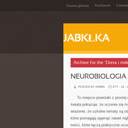
Archiwum
Czerwi
Strona główna
JABKŁKA
Archive for the ‘Dieta i mi
NEUROBIOLOGIA 
POSTED BY ADMIN
STY - 18 -
To miejsce powstało z prostej
świata pokazuje, że uczenie się m
wrażenie, że szkolne tematy są od
które pomagają ogarnąć nawet najb
treści, które łączą praktyczne ucz