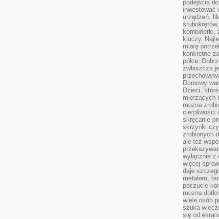
podejścia do
inwestować w
urządzeń. N
śrubokrętów,
kombinerki, 
kluczy. Najl
miarę potrz
konkretne za
półce. Dobrz
zwłaszcza je
przechowywa
Domowy wars
Dzieci, któr
mierzących i
można zrobi
cierpliwości
skręcanie pr
skrzynki czy
zrobionych d
ale też wsp
przekazywani
wyłącznie z 
więcej spraw
daje szczegó
metalem, fa
poczucie kon
można dotkn
wiele osób p
szuka wieczo
się od ekra