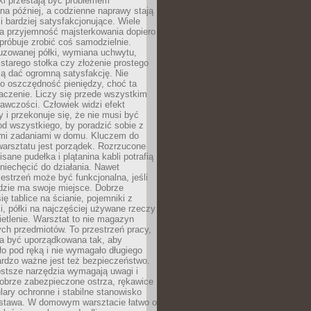
ki przestają być problemem
a później, a codzienne naprawy stają
 i bardziej satysfakcjonujące. Wiele
a przyjemność majsterkowania dopiero
próbuje zrobić coś samodzielnie.
uzowanej półki, wymiana uchwytu,
starego stołka czy złożenie prostego
fią dać ogromną satysfakcję. Nie
 o oszczędność pieniędzy, choć ta
aczenie. Liczy się przede wszystkim
awczości. Człowiek widzi efekt
y i przekonuje się, że nie musi być
d wszystkiego, by poradzić sobie z
i zadaniami w domu. Kluczem do
arsztatu jest porządek. Rozrzucone
isane pudełka i plątanina kabli potrafią
niechęcić do działania. Nawet
zestrzeń może być funkcjonalna, jeśli
dzie ma swoje miejsce. Dobrze
ię tablice na ścianie, pojemniki z
, półki na najczęściej używane rzeczy
etlenie. Warsztat to nie magazyn
ch przedmiotów. To przestrzeń pracy,
na być uporządkowana tak, aby
o pod ręką i nie wymagało długiego
ardzo ważne jest też bezpieczeństwo.
ostsze narzędzia wymagają uwagi i
obrze zabezpieczone ostrza, rękawice
lary ochronne i stabilne stanowisko
dstawa. W domowym warsztacie łatwo o