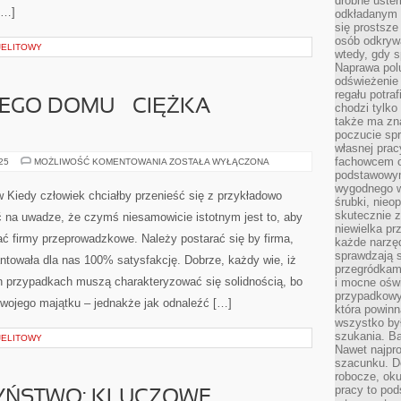
drobne uster
[…]
odkładanym n
się prostsze
osób odkryw
 JELITOWY
wtedy, gdy s
Naprawa pol
odświeżenie 
regału potra
GO DOMU – CIĘŻKA
chodzi tylko
także ma zn
poczucie spr
własnej prac
fachowcem o
BUDOWA
025
MOŻLIWOŚĆ KOMENTOWANIA
ZOSTAŁA WYŁĄCZONA
WŁASNEGO
podstawowym
DOMU
wygodnego w
–
Kiedy człowiek chciałby przenieść się z przykładowo
CIĘŻKA
śrubki, nieop
PRZEPRAWA
skutecznie z
ć na uwadze, że czymś niesamowicie istotnym jest to, aby
niewielka pr
ć firmy przeprowadzkowe. Należy postarać się by firma,
każde narzę
sprawdzają s
antowała dla nas 100% satysfakcję. Dobrze, każdy wie, iż
przegródkami
 przypadkach muszą charakteryzować się solidnością, bo
i mocne oświ
przypadkowy
wojego majątku – jednakże jak odnaleźć […]
która powin
wszystko był
szukania. B
 JELITOWY
Nawet najpr
szacunku. D
robocze, oku
pracy to po
ZYŃSTWO: KLUCZOWE