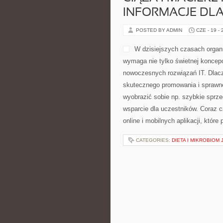
INFORMACJE DL
POSTED BY ADMIN
CZE - 19 -
W dzisiejszych czasach organ
wymaga nie tylko świetnej koncepcj
nowoczesnych rozwiązań IT. Dlacz
skutecznego promowania i sprawne
wyobrazić sobie np. szybkie sprze
wsparcie dla uczestników. Coraz 
online i mobilnych aplikacji, któr
CATEGORIES:
DIETA I MIKROBIOM