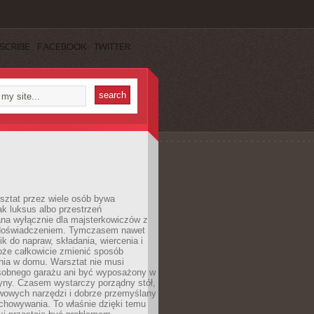
SCRIBE
FACEBOOK
TWITTER
ztat przez wiele osób bywa
ak luksus albo przestrzeń
na wyłącznie dla majsterkowiczów z
 doświadczeniem. Tymczasem nawet
ik do napraw, składania, wiercenia i
oże całkowicie zmienić sposób
nia w domu. Warsztat nie musi
obnego garażu ani być wyposażony w
yny. Czasem wystarczy porządny stół,
awowych narzędzi i dobrze przemyślany
chowywania. To właśnie dzięki temu