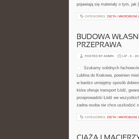
pojawiają się materiały o tym, jak 
CATEGORIES:
DIETA I MIKROBIOM
BUDOWA WŁASNE
PRZEPRAWA
POSTED BY ADMIN
LIP - 6 - 2
Szukamy solidnych fachowców 
Lublina do Krakowa, powinien mie
w bardzo umiejętny sposób dobiera
która oferuje transport Łódź, gwar
przeprowadzki Łódź we wszystkich
żadna osoba nie chce uszkodzić s
CATEGORIES:
DIETA I MIKROBIOM
CIĄŻA I MACIER