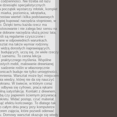
 codzienności. Nie trzeba od razu
 dziesiątki specjalistycznych
a początek wystarczy młotek, komplet
 miarka, poziomica, wkrętarka,
zestaw wierteł i kilka podstawowych
epiej kupować narzędzia stopniowo, w
eb. Dzięki temu każda rzecz ma
stosowanie i nie zalega bez sensu na
e dobrane narzędzia służą przez lata,
śli są regularnie czyszczone i
ne w odpowiednich warunkach.
ztat ma także wymiar rodzinny.
e widzą dorosłych naprawiających,
 budujących, uczą się, że wiele rzeczy
ć samemu. To cenna lekcja
 i praktycznego myślenia. Wspólne
ostych mebli, malowanie drewnianej
 sadzenie roślin w własnoręcznie
onicach buduje nie tylko umiejętności,
omnienia. Warsztat może być miejscem
a wiedzy, której nie da się nauczyć
ekranu. W świecie, w którym coraz
 odbywa się cyfrowo, praca rękami
lną satysfakcję. Kontakt z drewnem,
rbą czy papierem ściernym przywraca
kretu. Widać postęp, czuć materiał,
ąć efektu końcowego. To dlatego tak
o całym dniu pracy przy komputerze
rem zajęcia, które pozwoli oderwać
nu. Domowy warsztat okazuje się wtedy