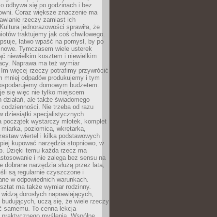
ko odbywa się po godzinach i bez
cowni. Coraz większe znaczenie ma
awianie rzeczy zamiast ich
Kultura jednorazowości sprawiła, że
iotów traktujemy jak coś chwilowego.
psuje, łatwo wpaść na pomysł, by po
ć nowe. Tymczasem wiele usterek
ć niewielkim kosztem i niewielkim
acy. Naprawa ma też wymiar
 Im więcej rzeczy potrafimy przywrócić
ym mniej odpadów produkujemy i tym
gospodarujemy domowym budżetem.
je się więc nie tylko miejscem
 działań, ale także świadomego
 codzienności. Nie trzeba od razu
 dziesiątki specjalistycznych
a początek wystarczy młotek, komplet
 miarka, poziomica, wkrętarka,
zestaw wierteł i kilka podstawowych
epiej kupować narzędzia stopniowo, w
eb. Dzięki temu każda rzecz ma
stosowanie i nie zalega bez sensu na
e dobrane narzędzia służą przez lata,
śli są regularnie czyszczone i
ne w odpowiednich warunkach.
ztat ma także wymiar rodzinny.
e widzą dorosłych naprawiających,
 budujących, uczą się, że wiele rzeczy
ć samemu. To cenna lekcja
 i praktycznego myślenia. Wspólne