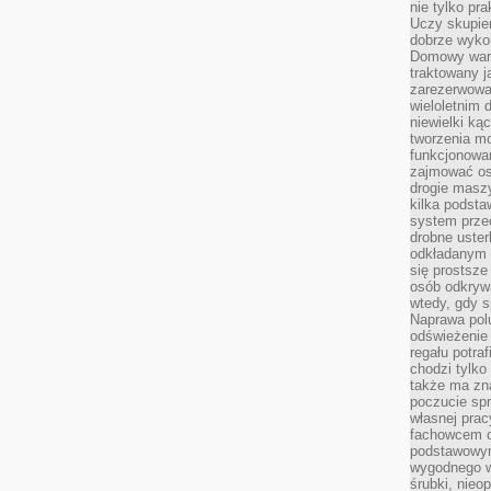
nie tylko pr
Uczy skupien
dobrze wyko
Domowy wars
traktowany j
zarezerwowa
wieloletnim
niewielki kąc
tworzenia m
funkcjonowa
zajmować os
drogie masz
kilka podst
system prze
drobne uster
odkładanym n
się prostsze
osób odkryw
wtedy, gdy s
Naprawa pol
odświeżenie 
regału potra
chodzi tylko
także ma zn
poczucie spr
własnej prac
fachowcem o
podstawowym
wygodnego w
śrubki, nieop