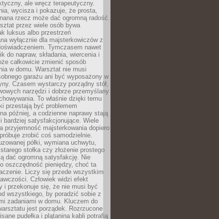
aktyczny, ale wręcz terapeutyczny.
ia, wycisza i pokazuje, że prosta,
nana rzecz może dać ogromną radość.
ztat przez wiele osób bywa
ak luksus albo przestrzeń
na wyłącznie dla majsterkowiczów z
 doświadczeniem. Tymczasem nawet
ik do napraw, składania, wiercenia i
oże całkowicie zmienić sposób
nia w domu. Warsztat nie musi
obnego garażu ani być wyposażony w
yny. Czasem wystarczy porządny stół,
awowych narzędzi i dobrze przemyślany
chowywania. To właśnie dzięki temu
ki przestają być problemem
a później, a codzienne naprawy stają
 i bardziej satysfakcjonujące. Wiele
a przyjemność majsterkowania dopiero
próbuje zrobić coś samodzielnie.
uzowanej półki, wymiana uchwytu,
starego stołka czy złożenie prostego
fią dać ogromną satysfakcję. Nie
 o oszczędność pieniędzy, choć ta
aczenie. Liczy się przede wszystkim
awczości. Człowiek widzi efekt
y i przekonuje się, że nie musi być
d wszystkiego, by poradzić sobie z
i zadaniami w domu. Kluczem do
arsztatu jest porządek. Rozrzucone
isane pudełka i plątanina kabli potrafią