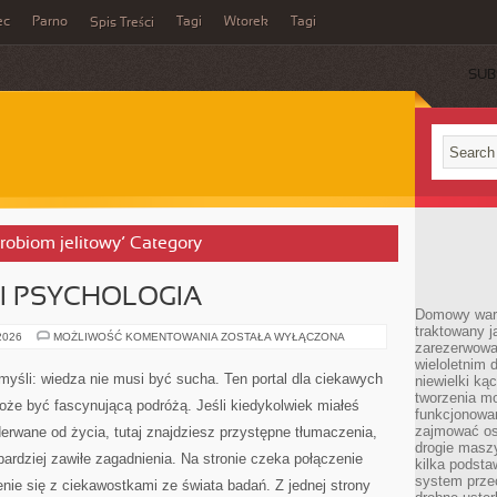
ec
Parno
Tagi
Wtorek
Tagi
Spis Treści
SUB
krobiom jelitowy’ Category
I PSYCHOLOGIA
Domowy wars
traktowany j
NEUROBIOLOGIA
 2026
MOŻLIWOŚĆ KOMENTOWANIA
ZOSTAŁA WYŁĄCZONA
zarezerwowa
I
PSYCHOLOGIA
wieloletnim
 myśli: wiedza nie musi być sucha. Ten portal dla ciekawych
niewielki kąc
tworzenia m
oże być fascynującą podróżą. Jeśli kiedykolwiek miałeś
funkcjonowa
zajmować os
erwane od życia, tutaj znajdziesz przystępne tłumaczenia,
drogie masz
ardziej zawiłe zagadnienia. Na stronie czeka połączenie
kilka podst
system prze
enie się z ciekawostkami ze świata badań. Z jednej strony