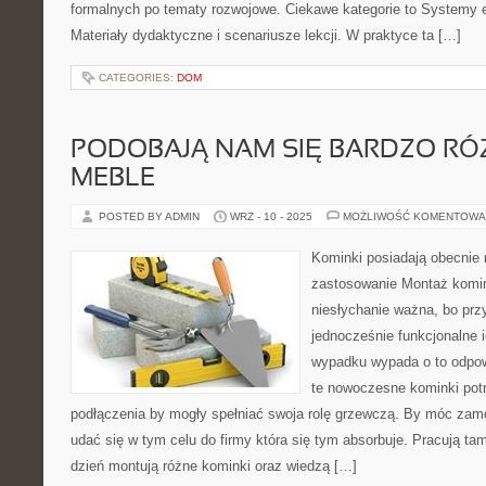
formalnych po tematy rozwojowe. Ciekawe kategorie to Systemy e
Materiały dydaktyczne i scenariusze lekcji. W praktyce ta […]
CATEGORIES:
DOM
PODOBAJĄ NAM SIĘ BARDZO R
MEBLE
POSTED BY ADMIN
WRZ - 10 - 2025
MOŻLIWOŚĆ KOMENTOWA
Kominki posiadają obecnie 
zastosowanie Montaż komin
niesłychanie ważna, bo prz
jednocześnie funkcjonalne i
wypadku wypada o to odpow
te nowoczesne kominki pot
podłączenia by mogły spełniać swoja rolę grzewczą. By móc za
udać się w tym celu do firmy która się tym absorbuje. Pracują ta
dzień montują różne kominki oraz wiedzą […]