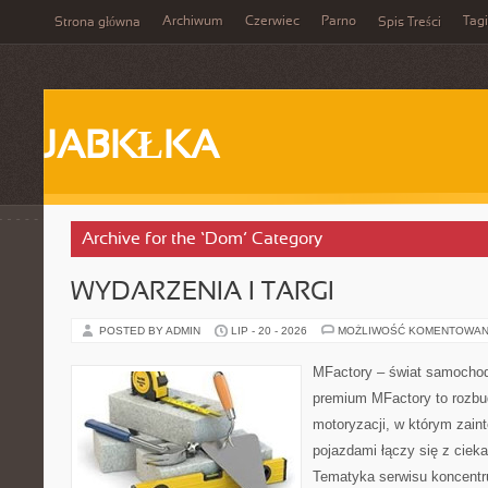
Archiwum
Czerwiec
Parno
Tagi
Strona główna
Spis Treści
JABKŁKA
Archive for the ‘Dom’ Category
WYDARZENIA I TARGI
POSTED BY ADMIN
LIP - 20 - 2026
MOŻLIWOŚĆ KOMENTOWAN
MFactory – świat samochod
premium MFactory to rozb
motoryzacji, w którym zain
pojazdami łączy się z ciek
Tematyka serwisu koncentr