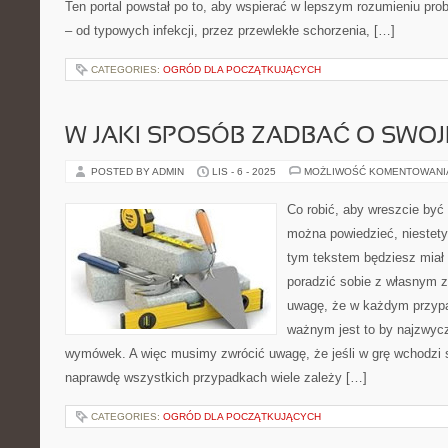
Ten portal powstał po to, aby wspierać w lepszym rozumieniu pro
– od typowych infekcji, przez przewlekłe schorzenia, […]
CATEGORIES:
OGRÓD DLA POCZĄTKUJĄCYCH
W JAKI SPOSÓB ZADBAĆ O SWOJ
POSTED BY ADMIN
LIS - 6 - 2025
MOŻLIWOŚĆ KOMENTOWAN
Co robić, aby wreszcie by
można powiedzieć, niestety,
tym tekstem będziesz miał 
poradzić sobie z własnym z
uwagę, że w każdym przyp
ważnym jest to by najzwycz
wymówek. A więc musimy zwrócić uwagę, że jeśli w grę wchodzi s
naprawdę wszystkich przypadkach wiele zależy […]
CATEGORIES:
OGRÓD DLA POCZĄTKUJĄCYCH