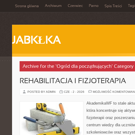
Archiwum
Czerwiec
Parno
Tagi
Strona główna
Spis Treści
JABKŁKA
Archive for the ‘Ogród dla początkujących’ Category
REHABILITACJA I FIZJOTERAPIA
POSTED BY ADMIN
CZE - 2 - 2026
MOŻLIWOŚĆ KOMENTOWAN
AkademikaWF to stale aktua
która koncentruje się aktyw
fizjoterapii oraz poszerzani
centrum wiedzy dla ucznió
szkoleniowców oraz wszyst