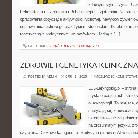
zdrowym stylem życia. Ciek
Rehabilitacja i Fizjoterapia i Rehabilitacja i Fizjoterapia. Na str
opracowania dotyczące aktywności ruchowej, nawyków żywieniow
usprawniania ruchowego oraz życiem studenckim. Dzięki temu por
teoretyczną z praktycznymi wskazówkami. Jedną z […]
CATEGORIES:
OGRÓD DLA POCZĄTKUJĄCYCH
ZDROWIE I GENETYKA KLINICZN
POSTED BY ADMIN
GRU - 1 - 2025
MOŻLIWOŚĆ KOMENTOWAN
LCL-Laryngolog.pl – stron
myślą o pacjentach, które 
o laryngologii. To miejsce,
spotykają się z nowoczesn
skomplikowane zagadnieni
na zrozumiałym języku, zr
czytelnika. Ciekawe kategorie to: Medycyna cyfrowa i AI w diagn