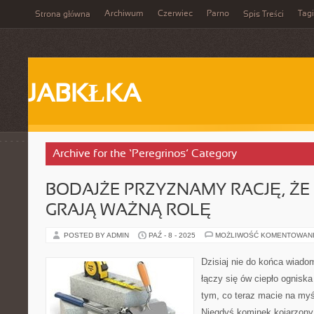
Archiwum
Czerwiec
Parno
Tagi
Strona główna
Spis Treści
JABKŁKA
Archive for the ‘Peregrinos’ Category
BODAJŻE PRZYZNAMY RACJĘ, ŻE 
GRAJĄ WAŻNĄ ROLĘ
POSTED BY ADMIN
PAŹ - 8 - 2025
MOŻLIWOŚĆ KOMENTOWAN
Dzisiaj nie do końca wiado
łączy się ów ciepło ognisk
tym, co teraz macie na myś
Niegdyś kominek kojarzony 