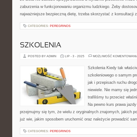
zaburzenia w funkcjonowaniu organizmu ludzkiego. Żeby dostosow
najważniejsze bezpieczną dietę, trzeba skorzystać z konsultacji 
CATEGORIES:
PEREGRINOS
SZKOLENIA
POSTED BY ADMIN
LIP - 3 - 2025
MOŻLIWOŚĆ KOMENTOWAN
Szkolenia Kiedy tak właści
szkoleniowego o samym pro
jak i przepisach ruchu dro
niewiele. Nie mamy się jed
trafiliśmy tu przecież właśn
Na pewno kurs prawa jazdy 
przejmujmy się tym, że wielu z oryginalnych znajomych, jakich 
już wie, jakim sposobem uruchomić oraz należycie prowadzić sa
CATEGORIES:
PEREGRINOS