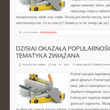
ogniem wewnątrz domu, jaki
należytego miejsca odłamki
niezapomniany widok oraz ciepło. Dzisiaj jest trochę inaczej, bo 
nieschematyczne. Co to znaczy? Świadczy to nic innego jak po 
CATEGORIES:
PEREGRINOS
DZISIAJ OKAZAŁĄ POPULARNOŚCI
TEMATYKA ZWIĄZANA
POSTED BY ADMIN
SIE - 15 - 2025
MOŻLIWOŚĆ KOMENTOWA
Pośród rodzajów legendarnyc
jakich głównym Pośród typó
takie, jakich nadrzędnym za
zbędnych kilogramów. Są ta
funkcją jest regulacja eta
granicach organizmu. Wypad
że dieta nie zawsze sprzyja zdrowiu a wyraźnie przeciwnie moż