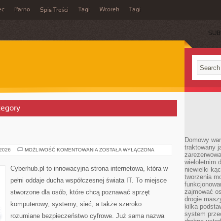
ec
Parno
Tagi
Wtorek
Tagi
Spis Treści
SUB
tegory
E
Domowy wars
traktowany j
TESTY
 2026
MOŻLIWOŚĆ KOMENTOWANIA
ZOSTAŁA WYŁĄCZONA
zarezerwowa
I
RECENZJE
wieloletnim
Cyberhub.pl to innowacyjna strona internetowa, która w
niewielki kąc
tworzenia m
pełni oddaje ducha współczesnej świata IT. To miejsce
funkcjonowa
zajmować os
stworzone dla osób, które chcą poznawać sprzęt
drogie masz
komputerowy, systemy, sieć, a także szeroko
kilka podst
system prze
rozumiane bezpieczeństwo cyfrowe. Już sama nazwa