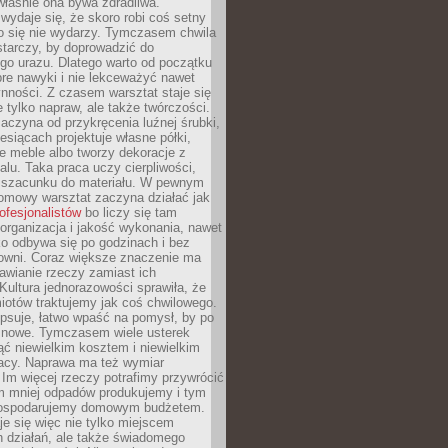
 właśnie ona bywa zdradliwa.
wydaje się, że skoro robi coś setny
go się nie wydarzy. Tymczasem chwila
tarczy, by doprowadzić do
go urazu. Dlatego warto od początku
re nawyki i nie lekceważyć nawet
nności. Z czasem warsztat staje się
 tylko napraw, ale także twórczości.
aczyna od przykręcenia luźnej śrubki,
iesiącach projektuje własne półki,
e meble albo tworzy dekoracje z
alu. Taka praca uczy cierpliwości,
i szacunku do materiału. W pewnym
mowy warsztat zaczyna działać jak
rofesjonalistów
bo liczy się tam
organizacja i jakość wykonania, nawet
ko odbywa się po godzinach i bez
cowni. Coraz większe znaczenie ma
awianie rzeczy zamiast ich
Kultura jednorazowości sprawiła, że
iotów traktujemy jak coś chwilowego.
psuje, łatwo wpaść na pomysł, by po
ć nowe. Tymczasem wiele usterek
ć niewielkim kosztem i niewielkim
acy. Naprawa ma też wymiar
 Im więcej rzeczy potrafimy przywrócić
ym mniej odpadów produkujemy i tym
gospodarujemy domowym budżetem.
je się więc nie tylko miejscem
 działań, ale także świadomego