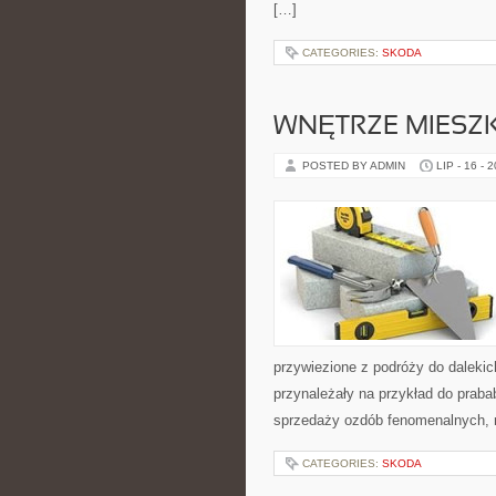
[…]
CATEGORIES:
SKODA
WNĘTRZE MIESZ
POSTED BY ADMIN
LIP - 16 - 
przywiezione z podróży do dalekic
przynależały na przykład do prab
sprzedaży ozdób fenomenalnych, n
CATEGORIES:
SKODA