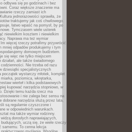
ko odbywa się po godzinach i bez
cowni. Coraz większe znaczenie ma
awianie rzeczy zamiast ich
Kultura jednorazowości sprawiła, że
iotów traktujemy jak coś chwilowego.
psuje, łatwo wpaść na pomysł, by po
ć nowe. Tymczasem wiele usterek
ć niewielkim kosztem i niewielkim
acy. Naprawa ma też wymiar
 Im więcej rzeczy potrafimy przywrócić
ym mniej odpadów produkujemy i tym
gospodarujemy domowym budżetem.
je się więc nie tylko miejscem
 działań, ale także świadomego
 codzienności. Nie trzeba od razu
 dziesiątki specjalistycznych
a początek wystarczy młotek, komplet
 miarka, poziomica, wkrętarka,
zestaw wierteł i kilka podstawowych
epiej kupować narzędzia stopniowo, w
eb. Dzięki temu każda rzecz ma
stosowanie i nie zalega bez sensu na
e dobrane narzędzia służą przez lata,
śli są regularnie czyszczone i
ne w odpowiednich warunkach.
ztat ma także wymiar rodzinny.
e widzą dorosłych naprawiających,
 budujących, uczą się, że wiele rzeczy
ć samemu. To cenna lekcja
 i praktycznego myślenia. Wspólne