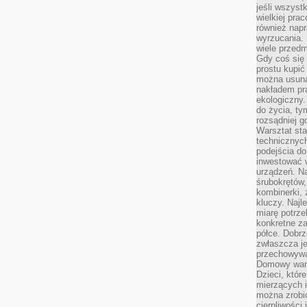
jeśli wszyst
wielkiej pra
również napr
wyrzucania. 
wiele przedm
Gdy coś się 
prostu kupi
można usuną
nakładem pr
ekologiczny.
do życia, t
rozsądniej 
Warsztat sta
technicznych
podejścia do
inwestować w
urządzeń. N
śrubokrętów,
kombinerki, 
kluczy. Najl
miarę potrz
konkretne za
półce. Dobrz
zwłaszcza je
przechowywa
Domowy wars
Dzieci, któr
mierzących i
można zrobi
cierpliwości