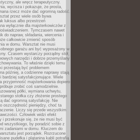
aktyczny, ale wręcz terapeutyczny.
ia, wycisza i pokazuje, że prosta,
nana rzecz może dać ogromną radość.
ztat przez wiele osób bywa
ak luksus albo przestrzeń
na wyłącznie dla majsterkowiczów z
 doświadczeniem. Tymczasem nawet
ik do napraw, składania, wiercenia i
oże całkowicie zmienić sposób
nia w domu. Warsztat nie musi
obnego garażu ani być wyposażony w
yny. Czasem wystarczy porządny stół,
awowych narzędzi i dobrze przemyślany
chowywania. To właśnie dzięki temu
ki przestają być problemem
a później, a codzienne naprawy stają
 i bardziej satysfakcjonujące. Wiele
a przyjemność majsterkowania dopiero
próbuje zrobić coś samodzielnie.
uzowanej półki, wymiana uchwytu,
starego stołka czy złożenie prostego
fią dać ogromną satysfakcję. Nie
 o oszczędność pieniędzy, choć ta
aczenie. Liczy się przede wszystkim
awczości. Człowiek widzi efekt
y i przekonuje się, że nie musi być
d wszystkiego, by poradzić sobie z
i zadaniami w domu. Kluczem do
arsztatu jest porządek. Rozrzucone
isane pudełka i plątanina kabli potrafią