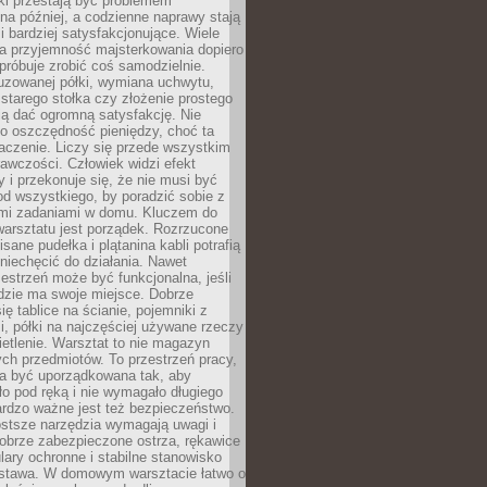
ki przestają być problemem
a później, a codzienne naprawy stają
 i bardziej satysfakcjonujące. Wiele
a przyjemność majsterkowania dopiero
próbuje zrobić coś samodzielnie.
uzowanej półki, wymiana uchwytu,
starego stołka czy złożenie prostego
fią dać ogromną satysfakcję. Nie
 o oszczędność pieniędzy, choć ta
aczenie. Liczy się przede wszystkim
awczości. Człowiek widzi efekt
y i przekonuje się, że nie musi być
d wszystkiego, by poradzić sobie z
i zadaniami w domu. Kluczem do
arsztatu jest porządek. Rozrzucone
isane pudełka i plątanina kabli potrafią
niechęcić do działania. Nawet
zestrzeń może być funkcjonalna, jeśli
dzie ma swoje miejsce. Dobrze
ię tablice na ścianie, pojemniki z
, półki na najczęściej używane rzeczy
etlenie. Warsztat to nie magazyn
ch przedmiotów. To przestrzeń pracy,
na być uporządkowana tak, aby
o pod ręką i nie wymagało długiego
ardzo ważne jest też bezpieczeństwo.
ostsze narzędzia wymagają uwagi i
obrze zabezpieczone ostrza, rękawice
lary ochronne i stabilne stanowisko
dstawa. W domowym warsztacie łatwo o