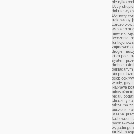
nie tylko pr
Uczy skupien
dobrze wyko
Domowy wars
traktowany j
zarezerwowa
wieloletnim
niewielki kąc
tworzenia m
funkcjonowa
zajmować os
drogie masz
kilka podst
system prze
drobne uster
odkładanym n
się prostsze
osób odkryw
wtedy, gdy s
Naprawa pol
odświeżenie 
regału potra
chodzi tylko
także ma zn
poczucie spr
własnej prac
fachowcem o
podstawowym
wygodnego w
śrubki, nieop