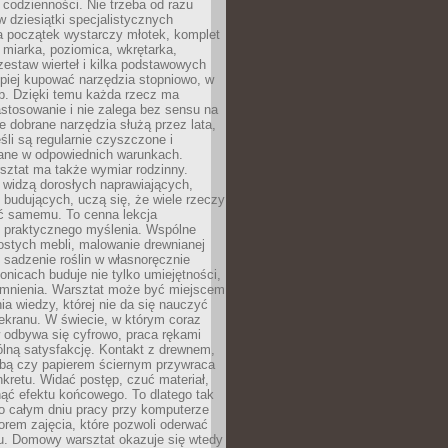
 codzienności. Nie trzeba od razu
 dziesiątki specjalistycznych
a początek wystarczy młotek, komplet
 miarka, poziomica, wkrętarka,
zestaw wierteł i kilka podstawowych
epiej kupować narzędzia stopniowo, w
eb. Dzięki temu każda rzecz ma
stosowanie i nie zalega bez sensu na
e dobrane narzędzia służą przez lata,
śli są regularnie czyszczone i
ne w odpowiednich warunkach.
ztat ma także wymiar rodzinny.
e widzą dorosłych naprawiających,
 budujących, uczą się, że wiele rzeczy
ć samemu. To cenna lekcja
 i praktycznego myślenia. Wspólne
ostych mebli, malowanie drewnianej
 sadzenie roślin w własnoręcznie
onicach buduje nie tylko umiejętności,
omnienia. Warsztat może być miejscem
a wiedzy, której nie da się nauczyć
ekranu. W świecie, w którym coraz
 odbywa się cyfrowo, praca rękami
lną satysfakcję. Kontakt z drewnem,
rbą czy papierem ściernym przywraca
kretu. Widać postęp, czuć materiał,
ąć efektu końcowego. To dlatego tak
o całym dniu pracy przy komputerze
rem zajęcia, które pozwoli oderwać
nu. Domowy warsztat okazuje się wtedy