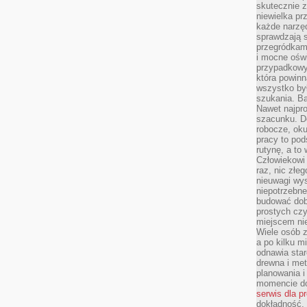
skutecznie z
niewielka pr
każde narzę
sprawdzają s
przegródkami
i mocne oświ
przypadkowy
która powin
wszystko był
szukania. B
Nawet najpr
szacunku. D
robocze, oku
pracy to po
rutynę, a to
Człowiekowi 
raz, nic złe
nieuwagi wys
niepotrzebne
budować dob
prostych czy
miejscem nie
Wiele osób z
a po kilku m
odnawia star
drewna i met
planowania 
momencie do
serwis dla p
dokładność, 