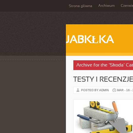
Archiwum
Czerwi
Strona główna
JABKŁKA
Archive for the ‘Skoda’ Ca
TESTY I RECENZJ
POSTED BY ADMIN
MAR - 16 -