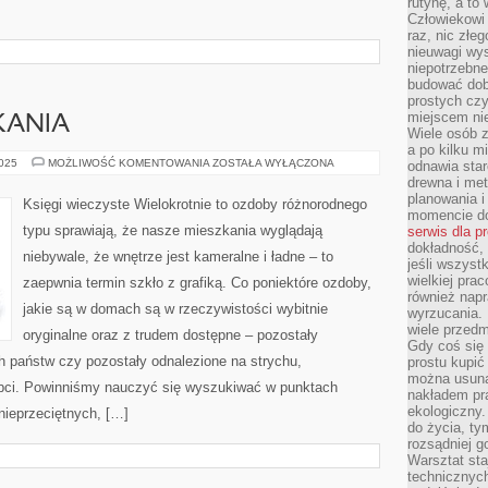
rutynę, a to
Człowiekowi 
raz, nic złe
nieuwagi wys
niepotrzebne
budować dob
prostych czy
miejscem nie
KANIA
Wiele osób z
a po kilku m
WNĘTRZE
2025
MOŻLIWOŚĆ KOMENTOWANIA
ZOSTAŁA WYŁĄCZONA
odnawia star
MIESZKANIA
drewna i met
planowania 
Księgi wieczyste Wielokrotnie to ozdoby różnorodnego
momencie do
typu sprawiają, że nasze mieszkania wyglądają
serwis dla p
dokładność, 
niebywale, że wnętrze jest kameralne i ładne – to
jeśli wszyst
wielkiej pra
zaepwnia termin szkło z grafiką. Co poniektóre ozdoby,
również napr
jakie są w domach są w rzeczywistości wybitnie
wyrzucania. 
wiele przedm
oryginalne oraz z trudem dostępne – pozostały
Gdy coś się 
h państw czy pozostały odnalezione na strychu,
prostu kupi
można usuną
abci. Powinniśmy nauczyć się wyszukiwać w punktach
nakładem pr
ekologiczny.
ieprzeciętnych, […]
do życia, t
rozsądniej 
Warsztat sta
technicznych