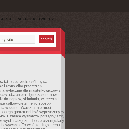
SCRIBE
FACEBOOK
TWITTER
ztat przez wiele osób bywa
ak luksus albo przestrzeń
na wyłącznie dla majsterkowiczów z
 doświadczeniem. Tymczasem nawet
ik do napraw, składania, wiercenia i
oże całkowicie zmienić sposób
nia w domu. Warsztat nie musi
obnego garażu ani być wyposażony w
yny. Czasem wystarczy porządny stół,
awowych narzędzi i dobrze przemyślany
chowywania. To właśnie dzięki temu