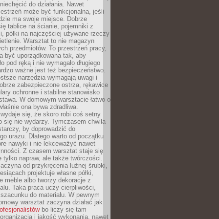
niechęcić do działania. Nawet
zestrzeń może być funkcjonalna, jeśli
dzie ma swoje miejsce. Dobrze
ię tablice na ścianie, pojemniki z
, półki na najczęściej używane rzeczy
etlenie. Warsztat to nie magazyn
ch przedmiotów. To przestrzeń pracy,
na być uporządkowana tak, aby
o pod ręką i nie wymagało długiego
ardzo ważne jest też bezpieczeństwo.
ostsze narzędzia wymagają uwagi i
obrze zabezpieczone ostrza, rękawice
lary ochronne i stabilne stanowisko
dstawa. W domowym warsztacie łatwo o
 właśnie ona bywa zdradliwa.
wydaje się, że skoro robi coś setny
go się nie wydarzy. Tymczasem chwila
tarczy, by doprowadzić do
go urazu. Dlatego warto od początku
re nawyki i nie lekceważyć nawet
nności. Z czasem warsztat staje się
 tylko napraw, ale także twórczości.
aczyna od przykręcenia luźnej śrubki,
iesiącach projektuje własne półki,
e meble albo tworzy dekoracje z
alu. Taka praca uczy cierpliwości,
i szacunku do materiału. W pewnym
mowy warsztat zaczyna działać jak
rofesjonalistów
bo liczy się tam
organizacja i jakość wykonania, nawet