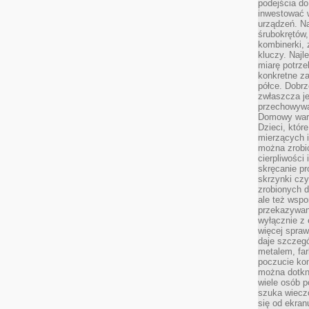
podejścia do
inwestować w
urządzeń. N
śrubokrętów,
kombinerki, 
kluczy. Najl
miarę potrz
konkretne za
półce. Dobrz
zwłaszcza je
przechowywa
Domowy wars
Dzieci, któr
mierzących i
można zrobi
cierpliwości
skręcanie pr
skrzynki czy
zrobionych d
ale też wsp
przekazywani
wyłącznie z 
więcej spraw
daje szczegó
metalem, fa
poczucie kon
można dotkn
wiele osób p
szuka wieczo
się od ekra