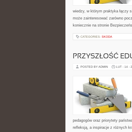
wiedzy, w którym praktyka łączy 
może zainteresować zarówno pocz
koniecznie na stronie Bezpieczeńs
CATEGORIES:
SKODA
PRZYSZŁOŚĆ ED
POSTED BY ADMIN
LUT - 14 - 
pedagogów oraz priorytety państwa
refleksją, a inspiracje z różnych