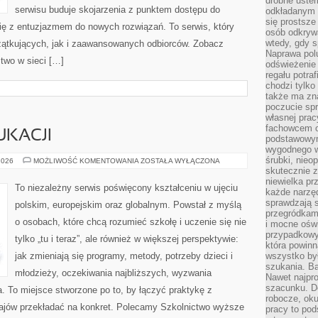
drobne uster
serwisu buduje skojarzenia z punktem dostępu do
odkładanym n
się prostsze
się z entuzjazmem do nowych rozwiązań. To serwis, który
osób odkryw
wtedy, gdy s
ątkujących, jak i zaawansowanych odbiorców. Zobacz
Naprawa pol
two w sieci […]
odświeżenie 
regału potra
chodzi tylko
także ma zn
poczucie spr
własnej prac
fachowcem o
UKACJI
podstawowym
wygodnego w
śrubki, nieop
PRZYSZŁOŚĆ
2026
MOŻLIWOŚĆ KOMENTOWANIA
ZOSTAŁA WYŁĄCZONA
EDUKACJI
skutecznie z
niewielka pr
To niezależny serwis poświęcony kształceniu w ujęciu
każde narzę
sprawdzają s
polskim, europejskim oraz globalnym. Powstał z myślą
przegródkami
o osobach, które chcą rozumieć szkołę i uczenie się nie
i mocne oświ
przypadkowy
tylko „tu i teraz”, ale również w większej perspektywie:
która powin
jak zmieniają się programy, metody, potrzeby dzieci i
wszystko był
szukania. B
młodzieży, oczekiwania najbliższych, wyzwania
Nawet najpr
szacunku. D
. To miejsce stworzone po to, by łączyć praktykę z
robocze, oku
 krajów przekładać na konkret. Polecamy Szkolnictwo wyższe
pracy to po