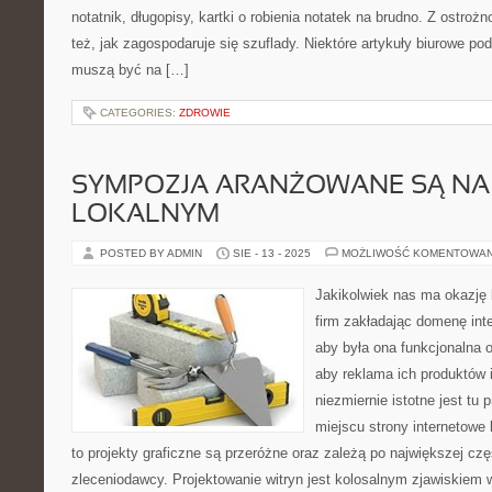
notatnik, długopisy, kartki o robienia notatek na brudno. Z ostro
też, jak zagospodaruje się szuflady. Niektóre artykuły biurowe p
muszą być na […]
CATEGORIES:
ZDROWIE
SYMPOZJA ARANŻOWANE SĄ NA
LOKALNYM
POSTED BY ADMIN
SIE - 13 - 2025
MOŻLIWOŚĆ KOMENTOWA
Jakikolwiek nas ma okazję
firm zakładając domenę inte
aby była ona funkcjonalna o
aby reklama ich produktów 
niezmiernie istotne jest tu 
miejscu strony internetowe
to projekty graficzne są przeróżne oraz zależą po największej czę
zleceniodawcy. Projektowanie witryn jest kolosalnym zjawiskiem 