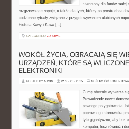
stworzony dla fanów małej 
rozgrzewające napoje, a także dla tych, którzy po prostu chcą dow
codzienne rytuały związane z przygotowywaniem ulubionych napo
Historia Kawy i Kawa […]
CATEGORIES:
ZDROWIE
WOKÓŁ ŻYCIA, OBRACAJĄ SIĘ WI
URZĄDZEŃ, KTÓRE SĄ WLICZONE
ELEKTRONIKI
POSTED BY ADMIN
WRZ - 25 - 2025
MOŻLIWOŚĆ KOMENTOWA
Gumę obecnie wytwarza się
Prowadzenie nawet domoweg
pewnego przygotowania. Ist
poprawnego stanowiska pra
tyle gigantyczne, aby bez p
komputer, lecz również i do