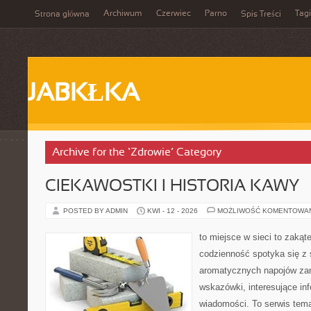
Archiwum
Czerwiec
Parno
Tagi
Strona główna
Spis Treści
JABKŁKA
Archive for the ‘Zdrowie’ Category
CIEKAWOSTKI I HISTORIA KAWY
POSTED BY ADMIN
KWI - 12 - 2026
MOŻLIWOŚĆ KOMENTOWA
to miejsce w sieci to zakąt
codzienność spotyka się z 
aromatycznych napojów zam
wskazówki, interesujące inf
wiadomości. To serwis tema