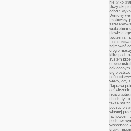
nie tylko pr
Uczy skupien
dobrze wyko
Domowy wars
traktowany j
zarezerwowa
wieloletnim
niewielki kąc
tworzenia m
funkcjonowa
zajmować os
drogie masz
kilka podst
system prze
drobne uster
odkładanym n
się prostsze
osób odkryw
wtedy, gdy s
Naprawa pol
odświeżenie 
regału potra
chodzi tylko
także ma zn
poczucie spr
własnej prac
fachowcem o
podstawowym
wygodnego w
śrubki, nieop