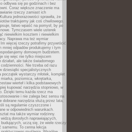
ko odbywa się po godzinach i bez
cowni. Coraz większe znaczenie ma
awianie rzeczy zamiast ich
Kultura jednorazowości sprawiła, że
iotów traktujemy jak coś chwilowego.
psuje, łatwo wpaść na pomysł, by po
ć nowe. Tymczasem wiele usterek
ć niewielkim kosztem i niewielkim
acy. Naprawa ma też wymiar
 Im więcej rzeczy potrafimy przywrócić
ym mniej odpadów produkujemy i tym
gospodarujemy domowym budżetem.
je się więc nie tylko miejscem
 działań, ale także świadomego
 codzienności. Nie trzeba od razu
 dziesiątki specjalistycznych
a początek wystarczy młotek, komplet
 miarka, poziomica, wkrętarka,
zestaw wierteł i kilka podstawowych
epiej kupować narzędzia stopniowo, w
eb. Dzięki temu każda rzecz ma
stosowanie i nie zalega bez sensu na
e dobrane narzędzia służą przez lata,
śli są regularnie czyszczone i
ne w odpowiednich warunkach.
ztat ma także wymiar rodzinny.
e widzą dorosłych naprawiających,
 budujących, uczą się, że wiele rzeczy
ć samemu. To cenna lekcja
 i praktycznego myślenia. Wspólne