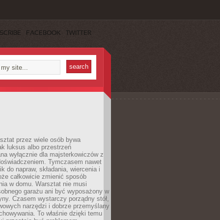
SCRIBE
FACEBOOK
TWITTER
ztat przez wiele osób bywa
ak luksus albo przestrzeń
na wyłącznie dla majsterkowiczów z
 doświadczeniem. Tymczasem nawet
ik do napraw, składania, wiercenia i
oże całkowicie zmienić sposób
nia w domu. Warsztat nie musi
obnego garażu ani być wyposażony w
yny. Czasem wystarczy porządny stół,
awowych narzędzi i dobrze przemyślany
chowywania. To właśnie dzięki temu