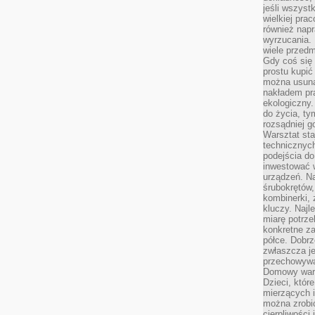
jeśli wszyst
wielkiej pra
również napr
wyrzucania. 
wiele przedm
Gdy coś się 
prostu kupi
można usuną
nakładem pr
ekologiczny.
do życia, t
rozsądniej 
Warsztat sta
technicznych
podejścia do
inwestować w
urządzeń. N
śrubokrętów,
kombinerki, 
kluczy. Najl
miarę potrz
konkretne za
półce. Dobrz
zwłaszcza je
przechowywa
Domowy wars
Dzieci, któr
mierzących i
można zrobi
cierpliwości