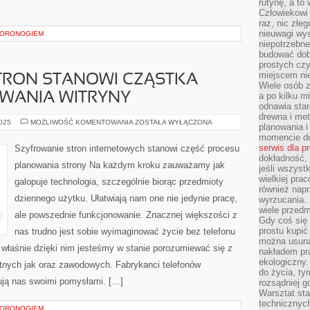
rutynę, a to
Człowiekowi 
raz, nic złe
nieuwagi wys
WORONOGIEM
niepotrzebne
budować dob
prostych czy
miejscem nie
TRON STANOWI CZĄSTKA
Wiele osób z
WANIA WITRYNY
a po kilku m
odnawia star
drewna i met
SZYFROWANIE
2025
MOŻLIWOŚĆ KOMENTOWANIA
ZOSTAŁA WYŁĄCZONA
planowania 
STRON
momencie do
STANOWI
CZĄSTKA
serwis dla p
Szyfrowanie stron internetowych stanowi część procesu
PROCESU
dokładność, 
PLANOWANIA
planowania strony Na każdym kroku zauważamy jak
WITRYNY
jeśli wszyst
wielkiej pra
galopuje technologia, szczególnie biorąc przedmioty
również napr
dziennego użytku. Ułatwiają nam one nie jedynie pracę,
wyrzucania. 
wiele przedm
ale powszednie funkcjonowanie. Znacznej większości z
Gdy coś się 
prostu kupi
nas trudno jest sobie wyimaginować życie bez telefonu
można usuną
łaśnie dzięki nim jesteśmy w stanie porozumiewać się z
nakładem pr
ekologiczny.
tnych jak oraz zawodowych. Fabrykanci telefonów
do życia, t
ują nas swoimi pomysłami. […]
rozsądniej 
Warsztat sta
technicznych
WORONOGIEM