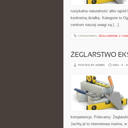
rustykalna naturalność albo ogród 
konkretną działkę. Kategorie to O
centrum naszej uwagi są […]
CATEGORIES:
ŻEGLOWANIE Z CZ
ŻEGLARSTWO EK
POSTED BY ADMIN
GRU - 5 - 
kompetencje. Polecamy: Żeglarskie
Jachty.pl to internetowa marina, w 