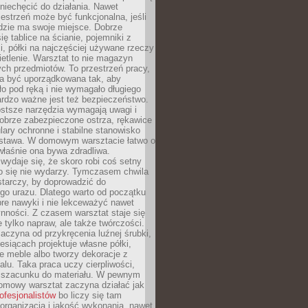
niechęcić do działania. Nawet
zestrzeń może być funkcjonalna, jeśli
dzie ma swoje miejsce. Dobrze
ię tablice na ścianie, pojemniki z
, półki na najczęściej używane rzeczy
etlenie. Warsztat to nie magazyn
ch przedmiotów. To przestrzeń pracy,
na być uporządkowana tak, aby
o pod ręką i nie wymagało długiego
ardzo ważne jest też bezpieczeństwo.
ostsze narzędzia wymagają uwagi i
obrze zabezpieczone ostrza, rękawice
lary ochronne i stabilne stanowisko
dstawa. W domowym warsztacie łatwo o
 właśnie ona bywa zdradliwa.
wydaje się, że skoro robi coś setny
go się nie wydarzy. Tymczasem chwila
tarczy, by doprowadzić do
go urazu. Dlatego warto od początku
re nawyki i nie lekceważyć nawet
nności. Z czasem warsztat staje się
 tylko napraw, ale także twórczości.
aczyna od przykręcenia luźnej śrubki,
iesiącach projektuje własne półki,
e meble albo tworzy dekoracje z
alu. Taka praca uczy cierpliwości,
i szacunku do materiału. W pewnym
mowy warsztat zaczyna działać jak
rofesjonalistów
bo liczy się tam
organizacja i jakość wykonania, nawet