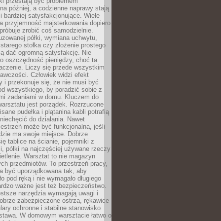
ki przestają być problemem
a później, a codzienne naprawy stają
 i bardziej satysfakcjonujące. Wiele
a przyjemność majsterkowania dopiero
próbuje zrobić coś samodzielnie.
uzowanej półki, wymiana uchwytu,
starego stołka czy złożenie prostego
fią dać ogromną satysfakcję. Nie
 o oszczędność pieniędzy, choć ta
aczenie. Liczy się przede wszystkim
awczości. Człowiek widzi efekt
y i przekonuje się, że nie musi być
d wszystkiego, by poradzić sobie z
i zadaniami w domu. Kluczem do
arsztatu jest porządek. Rozrzucone
isane pudełka i plątanina kabli potrafią
niechęcić do działania. Nawet
zestrzeń może być funkcjonalna, jeśli
dzie ma swoje miejsce. Dobrze
ię tablice na ścianie, pojemniki z
, półki na najczęściej używane rzeczy
etlenie. Warsztat to nie magazyn
ch przedmiotów. To przestrzeń pracy,
na być uporządkowana tak, aby
o pod ręką i nie wymagało długiego
ardzo ważne jest też bezpieczeństwo.
ostsze narzędzia wymagają uwagi i
obrze zabezpieczone ostrza, rękawice
lary ochronne i stabilne stanowisko
dstawa. W domowym warsztacie łatwo o