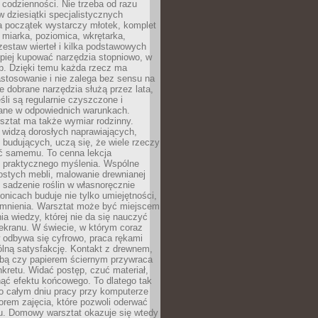
 codzienności. Nie trzeba od razu
 dziesiątki specjalistycznych
a początek wystarczy młotek, komplet
 miarka, poziomica, wkrętarka,
zestaw wierteł i kilka podstawowych
epiej kupować narzędzia stopniowo, w
eb. Dzięki temu każda rzecz ma
stosowanie i nie zalega bez sensu na
e dobrane narzędzia służą przez lata,
śli są regularnie czyszczone i
ne w odpowiednich warunkach.
ztat ma także wymiar rodzinny.
e widzą dorosłych naprawiających,
 budujących, uczą się, że wiele rzeczy
ć samemu. To cenna lekcja
 i praktycznego myślenia. Wspólne
ostych mebli, malowanie drewnianej
 sadzenie roślin w własnoręcznie
onicach buduje nie tylko umiejętności,
omnienia. Warsztat może być miejscem
a wiedzy, której nie da się nauczyć
ekranu. W świecie, w którym coraz
 odbywa się cyfrowo, praca rękami
lną satysfakcję. Kontakt z drewnem,
rbą czy papierem ściernym przywraca
kretu. Widać postęp, czuć materiał,
ąć efektu końcowego. To dlatego tak
o całym dniu pracy przy komputerze
rem zajęcia, które pozwoli oderwać
nu. Domowy warsztat okazuje się wtedy