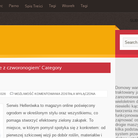
ec
Parno
Tagi
Wtorek
Tagi
Spis Treści
SUB
ie z czworonogiem’ Category
Domowy wars
traktowany j
OGRODY
2026
MOŻLIWOŚĆ KOMENTOWANIA
ZOSTAŁA WYŁĄCZONA
zarezerwowa
WODNE
wieloletnim
Serwis Hellerówka to magazyn online poświęcony
niewielki kąc
tworzenia m
ogrodom w określonym stylu oraz wszystkiemu, co
funkcjonowa
zajmować os
pomaga stworzyć efektowny zielony zakątek. To
drogie masz
miejsce, w którym pomysł spotyka się z konkretem: od
kilka podst
system prze
pierwszej szkicowej wizji po dobór roślin, materiałów i