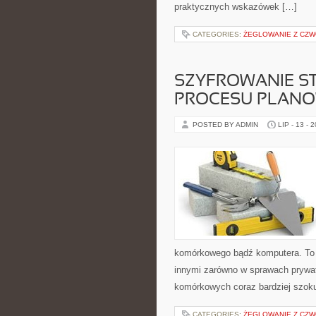
praktycznych wskazówek […]
CATEGORIES:
ŻEGLOWANIE Z CZ
SZYFROWANIE S
PROCESU PLANO
POSTED BY ADMIN
LIP - 13 - 
komórkowego bądź komputera. To w
innymi zarówno w sprawach prywa
komórkowych coraz bardziej szok
CATEGORIES:
ŻEGLOWANIE Z CZ