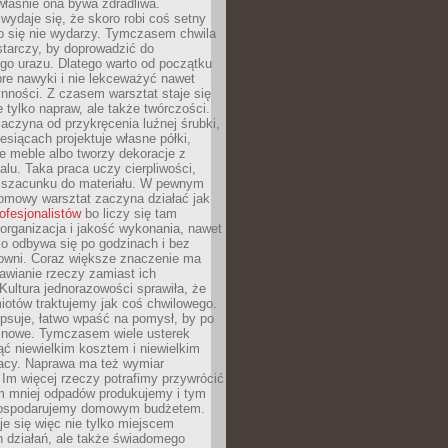
 właśnie ona bywa zdradliwa.
wydaje się, że skoro robi coś setny
go się nie wydarzy. Tymczasem chwila
tarczy, by doprowadzić do
go urazu. Dlatego warto od początku
re nawyki i nie lekceważyć nawet
nności. Z czasem warsztat staje się
 tylko napraw, ale także twórczości.
aczyna od przykręcenia luźnej śrubki,
iesiącach projektuje własne półki,
e meble albo tworzy dekoracje z
alu. Taka praca uczy cierpliwości,
i szacunku do materiału. W pewnym
mowy warsztat zaczyna działać jak
rofesjonalistów
bo liczy się tam
organizacja i jakość wykonania, nawet
ko odbywa się po godzinach i bez
cowni. Coraz większe znaczenie ma
awianie rzeczy zamiast ich
Kultura jednorazowości sprawiła, że
iotów traktujemy jak coś chwilowego.
psuje, łatwo wpaść na pomysł, by po
ć nowe. Tymczasem wiele usterek
ć niewielkim kosztem i niewielkim
acy. Naprawa ma też wymiar
 Im więcej rzeczy potrafimy przywrócić
ym mniej odpadów produkujemy i tym
gospodarujemy domowym budżetem.
je się więc nie tylko miejscem
 działań, ale także świadomego