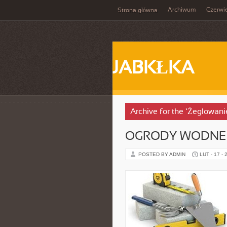
Archiwum
Czerwi
Strona główna
JABKŁKA
Archive for the ‘Żeglowan
OGRODY WODNE
POSTED BY ADMIN
LUT - 17 - 