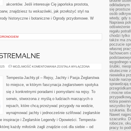
drobne uster
akcentów. Jeśli interesuje Cię japońska prostota,
odkładanym n
się prostsze
barw, znajdziesz tu wskazówki, jak przełożyć styl na
osób odkryw
wtedy, gdy s
grody historyczne i botaniczne i Ogrody przydomowe. W
Naprawa pol
odświeżenie 
regału potra
chodzi tylko
WORONOGIEM
także ma zn
poczucie spr
własnej prac
fachowcem o
STREMALNE
podstawowym
wygodnego w
śrubki, nieop
ŻEGLARSTWO
2025
MOŻLIWOŚĆ KOMENTOWANIA
ZOSTAŁA WYŁĄCZONA
EKSTREMALNE
skutecznie z
niewielka pr
Tempesta-Jachty.pl – Rejsy, Jachty i Pasja Żeglarstwa
każde narzę
sprawdzają s
to miejsce, w którym fascynacja żeglarstwem spotyka
przegródkami
się z konkretnymi poradami i pomysłami na rejsy. To
i mocne oświ
przypadkowy
serwis, stworzona z myślą o ludziach marzących o
która powin
rejsach, które chcą przeżywać przygody na wodzie,
wszystko był
szukania. B
wynajmować jachty i jednocześnie szlifować żeglarskie
Nawet najpr
szacunku. D
 inspiracje i Żeglarskie Legendy i Opowieści. Tempesta-
robocze, oku
której każdy miłośnik żagli znajdzie coś dla siebie – od
pracy to po