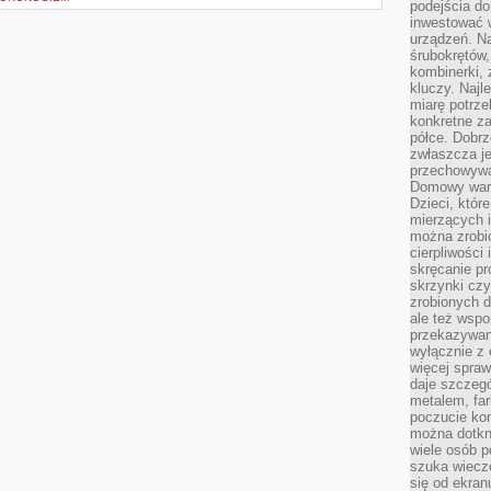
podejścia do
inwestować w
urządzeń. N
śrubokrętów,
kombinerki, 
kluczy. Najl
miarę potrz
konkretne za
półce. Dobrz
zwłaszcza je
przechowywa
Domowy wars
Dzieci, któr
mierzących i
można zrobi
cierpliwości
skręcanie pr
skrzynki czy
zrobionych d
ale też wsp
przekazywani
wyłącznie z 
więcej spraw
daje szczegó
metalem, fa
poczucie kon
można dotkn
wiele osób p
szuka wieczo
się od ekra