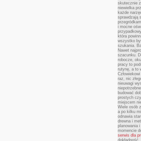
skutecznie z
niewielka pr
każde narzę
sprawdzają s
przegródkami
i mocne oświ
przypadkowy
która powin
wszystko był
szukania. B
Nawet najpr
szacunku. D
robocze, oku
pracy to po
rutynę, a to
Człowiekowi 
raz, nic złe
nieuwagi wys
niepotrzebne
budować dob
prostych czy
miejscem nie
Wiele osób z
a po kilku m
odnawia star
drewna i met
planowania 
momencie do
serwis dla p
dokładność, 