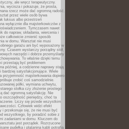
aktyczny, ale wręcz terapeutyczny.
ia, wycisza i pokazuje, że prosta,
nana rzecz może dać ogromną radość.
ztat przez wiele osób bywa
ak luksus albo przestrzeń
na wyłącznie dla majsterkowiczów z
 doświadczeniem. Tymczasem nawet
ik do napraw, składania, wiercenia i
oże całkowicie zmienić sposób
nia w domu. Warsztat nie musi
obnego garażu ani być wyposażony w
yny. Czasem wystarczy porządny stół,
awowych narzędzi i dobrze przemyślany
chowywania. To właśnie dzięki temu
ki przestają być problemem
a później, a codzienne naprawy stają
 i bardziej satysfakcjonujące. Wiele
a przyjemność majsterkowania dopiero
próbuje zrobić coś samodzielnie.
uzowanej półki, wymiana uchwytu,
starego stołka czy złożenie prostego
fią dać ogromną satysfakcję. Nie
 o oszczędność pieniędzy, choć ta
aczenie. Liczy się przede wszystkim
awczości. Człowiek widzi efekt
y i przekonuje się, że nie musi być
d wszystkiego, by poradzić sobie z
i zadaniami w domu. Kluczem do
arsztatu jest porządek. Rozrzucone
isane pudełka i plątanina kabli potrafią