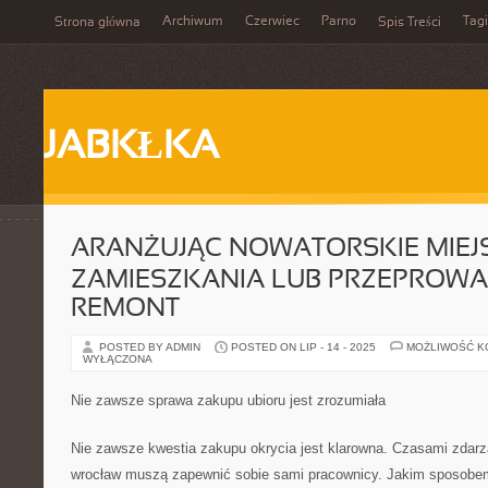
Archiwum
Czerwiec
Parno
Tagi
Strona główna
Spis Treści
JABKŁKA
ARANŻUJĄC NOWATORSKIE MIEJ
ZAMIESZKANIA LUB PRZEPROW
REMONT
POSTED BY ADMIN
POSTED ON LIP - 14 - 2025
MOŻLIWOŚĆ 
WYŁĄCZONA
Nie zawsze sprawa zakupu ubioru jest zrozumiała
Nie zawsze kwestia zakupu okrycia jest klarowna. Czasami zdarza
wrocław muszą zapewnić sobie sami pracownicy. Jakim sposobe