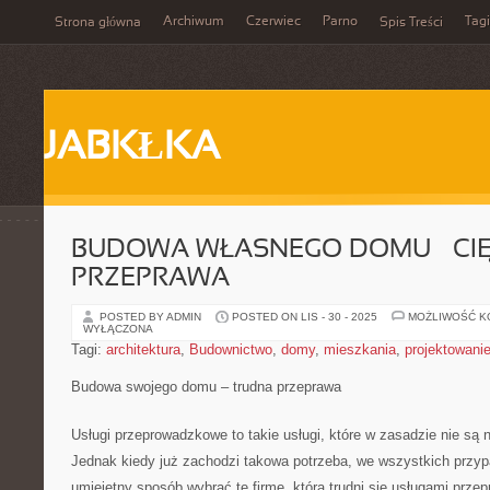
Archiwum
Czerwiec
Parno
Tagi
Strona główna
Spis Treści
JABKŁKA
BUDOWA WŁASNEGO DOMU – CI
PRZEPRAWA
POSTED BY ADMIN
POSTED ON LIS - 30 - 2025
MOŻLIWOŚĆ 
WYŁĄCZONA
Tagi:
architektura
,
Budownictwo
,
domy
,
mieszkania
,
projektowani
Budowa swojego domu – trudna przeprawa
Usługi przeprowadzkowe to takie usługi, które w zasadzie nie s
Jednak kiedy już zachodzi takowa potrzeba, we wszystkich przy
umiejętny sposób wybrać tę firmę, która trudni się usługami prz