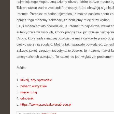
najmniejszego kłopotu znajdziemy obuwie, które bardzo mocno bę
Tak naprawdę trudno zrozumieć te osoby, które obawiają się niej
Internet. Przecież to żadna tajemnica, iż można całkiem sporo z
oprócz tego możemy zakładać, że będziemy mieć duży wybór.
Czyli można śmiało powiedzieć, iż Internet to najbardziej wskaza
autentycznie wszystkich, którzy pragną zakupić obuwie niezbędne
Osoby, które sądzą inaczej oczywiście mają całkowite prawo do po
ciężko się z nią zgodzić. Można tak naprawdę powiedzieć, że jeś
zakupić jakieś szerzej niespotykanie obuwie, to możemy nawet ku
amerykańskich aukcjach. To raczej nie jest większym problemem
źródło:
———————————
1.
kliknij, aby sprawdzić
2.
zobacz wszystkie
3.
więcej tutaj
4.
odnośnik
5.
https://www.przedszkolena5.edu.pl