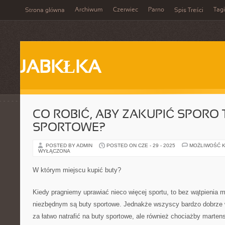
Archiwum
Czerwiec
Parno
Tagi
Strona główna
Spis Treści
JABKŁKA
CO ROBIĆ, ABY ZAKUPIĆ SPORO
SPORTOWE?
POSTED BY ADMIN
POSTED ON CZE - 29 - 2025
MOŻLIWOŚĆ 
WYŁĄCZONA
W którym miejscu kupić buty?
Kiedy pragniemy uprawiać nieco więcej sportu, to bez wątpienia 
niezbędnym są buty sportowe. Jednakże wszyscy bardzo dobrze w
za łatwo natrafić na buty sportowe, ale również chociażby martens