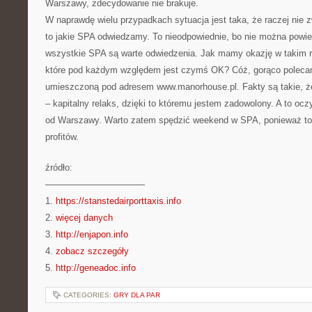
Warszawy, zdecydowanie nie brakuje.
W naprawdę wielu przypadkach sytuacja jest taka, że raczej nie
to jakie SPA odwiedzamy. To nieodpowiednie, bo nie można powie
wszystkie SPA są warte odwiedzenia. Jak mamy okazję w takim ra
które pod każdym względem jest czymś OK? Cóż, gorąco polecam
umieszczoną pod adresem www.manorhouse.pl. Fakty są takie, ż
– kapitalny relaks, dzięki to któremu jestem zadowolony. A to oc
od Warszawy. Warto zatem spędzić weekend w SPA, ponieważ to 
profitów.
źródło:
———————————
1.
https://stanstedairporttaxis.info
2.
więcej danych
3.
http://enjapon.info
4.
zobacz szczegóły
5.
http://geneadoc.info
CATEGORIES:
GRY DLA PAR