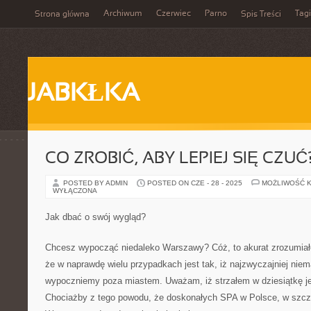
Archiwum
Czerwiec
Parno
Tagi
Strona główna
Spis Treści
JABKŁKA
CO ZROBIĆ, ABY LEPIEJ SIĘ CZUĆ
POSTED BY ADMIN
POSTED ON CZE - 28 - 2025
MOŻLIWOŚĆ 
WYŁĄCZONA
Jak dbać o swój wygląd?
Chcesz wypocząć niedaleko Warszawy? Cóż, to akurat zrozumiałe
że w naprawdę wielu przypadkach jest tak, iż najzwyczajniej niem
wypoczniemy poza miastem. Uważam, iż strzałem w dziesiątkę je
Chociażby z tego powodu, że doskonałych SPA w Polsce, w szcz