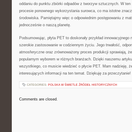
oddaniu do punktu zbiórki ⁤odpadów z​ tworzyw sztucznych.⁣ W t
procesie ponownego wykorzystania surowca,‌ co ma istotne znacze
środowiska. ‌Pamiętajmy ⁣więc o odpowiednim postępowaniu z mater
jednocześnie o naszą planetę.
Podsumowując, płyta PET to⁣ doskonały przykład innowacyjnego ma
szerokie zastosowanie ​w codziennym⁣ życiu. Jego trwałość, odpor
‌atmosferyczne oraz zrównoważony proces produkcji sprawiają, że​ c
popularnym ​wyborem w różnych branżach. Dzięki naszemu artykuł
wszystkiego, co musicie wiedzieć o ⁢płycie⁤ PET. ‍Mam nadzieję, ż
interesujących ‍informacji na⁢ ten temat. ‍Dziękuję za‌ przeczytanie!
CATEGORIES:
POLSKA W ŚWIETLE ŹRÓDEŁ HISTORYCZNYCH
Comments are closed.