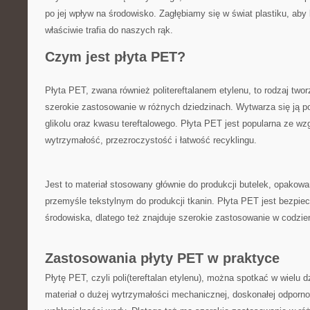
⁢po ‍jej wpływ na środowisko. Zagłębiamy się w ⁢świat⁣ plastiku, aby 
właściwie​ trafia do naszych rąk.
Czym jest płyta PET?
Płyta PET, ‌zwana⁣ również politereftalanem etylenu, to⁤ rodzaj‍ two
szerokie zastosowanie w różnych ⁤dziedzinach. ‍Wytwarza się ją p
glikolu oraz kwasu tereftalowego. Płyta PET jest popularna ze wzg
wytrzymałość, przezroczystość‍ i⁤ łatwość recyklingu.
Jest to materiał stosowany ‍głównie ​do produkcji butelek,⁢ opakow
przemyśle ⁣tekstylnym do produkcji tkanin.‍ Płyta PET jest bezpiecz
środowiska, dlatego też znajduje szerokie zastosowanie w codzie
Zastosowania płyty PET w praktyce
Płytę PET, czyli poli(tereftalan etylenu), można spotkać⁢ w wielu dz
materiał o⁢ dużej wytrzymałości ⁢mechanicznej, doskonałej odporno