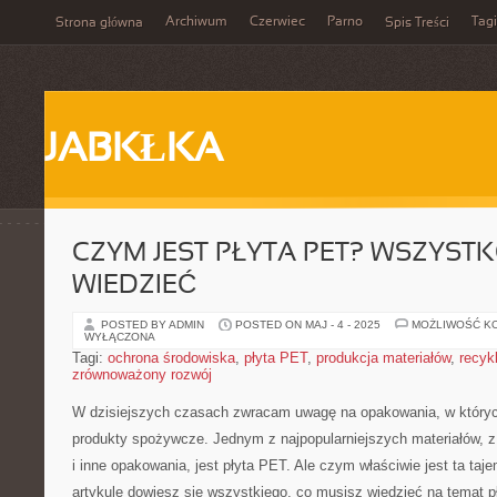
Archiwum
Czerwiec
Parno
Tagi
Strona główna
Spis Treści
JABKŁKA
CZYM JEST PŁYTA PET? WSZYSTK
WIEDZIEĆ
POSTED BY ADMIN
POSTED ON MAJ - 4 - 2025
MOŻLIWOŚĆ K
WYŁĄCZONA
Tagi:
ochrona środowiska
,
płyta PET
,
produkcja materiałów
,
recyk
zrównoważony rozwój
W dzisiejszych czasach⁣ zwracam ​uwagę na opakowania, w który
produkty spożywcze. Jednym z najpopularniejszych ‌materiałów, z 
i inne opakowania, ‌jest płyta ⁤PET. Ale czym właściwie jest ta ta
artykule dowiesz się‍ wszystkiego,​ co musisz wiedzieć na temat