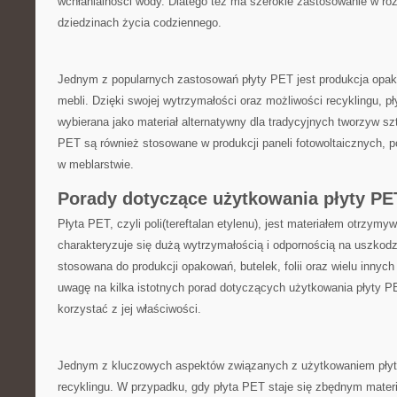
wchłanialności wody. Dlatego też ma szerokie zastosowanie w róż
dziedzinach życia codziennego.
Jednym​ z popularnych⁣ zastosowań płyty ‌PET jest produkcja opak
mebli.⁣ Dzięki swojej ⁤wytrzymałości oraz ​możliwości recyklingu, pły
wybierana jako materiał alternatywny dla tradycyjnych tworzyw sz
PET​ są również stosowane w ‌produkcji⁢ paneli fotowoltaicznych, ⁣
w meblarstwie.
Porady dotyczące użytkowania płyty PE
Płyta PET, czyli poli(tereftalan etylenu), jest materiałem otrzymyw
charakteryzuje się dużą wytrzymałością i odpornością na ⁤uszkod
stosowana do produkcji ​opakowań,​ butelek, folii oraz ​wielu innych
uwagę na kilka istotnych porad⁤ dotyczących użytkowania płyty ⁤PE
korzystać ⁢z jej właściwości.
Jednym z kluczowych aspektów związanych z użytkowaniem płyty
recyklingu. W przypadku, gdy płyta PET​ staje się zbędnym⁣ materi