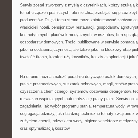
Serwis został stworzony z myślą o czytelnikach, którzy szukają k
temat urządzeń pralniczych, ale nie chcą przebijać się przez zbyt
producentów. Dzięki temu strona może zainteresować zarówno oso
właścicieli hoteli, pensjonatów, restauracji, gospodarstw agrotury
kosmetycznych, placówek medycznych, warsztatów, firm sprząta
gospodarstw domowych. Treści publikowane w serwisie pomagają s
jako na codzienną czynność, ale także jako na kluczowy etap pie
trwałość tkanin, komfort użytkowników, koszty eksploatacji i jakoś
Na stronie można znaleźć poradniki dotyczące pralek domowych, 
pralnic przemysłowych, suszarek bębnowych, magli, stołów praso
czyszczenia chemicznego, systemów dozowania detergentów, tec
rozwiązań wspierających automatyzację pracy pralni. Serwis opi
zagadnienia, jak wybór programu prania, temperatura wody, wirow
segregacja odzieży, jak i bardziej techniczne tematy związane z
zużyciem energii, odzyskiem wody, higieną w sektorze medycz
oraz optymalizacją kosztów.