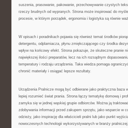
suszenia, prasowanie, pakowanie, przechowywanie czystych tekst
rzeczy brudnych od wypranych. Strona może inspirować do myśleni
procesie, w którym porządek, ergonomia i logistyka są równie w
W opisach i poradnikach pojawia się również temat środków pior
detergentu, odplamiacza, płynu zmiękczającego czy środka dez
wpływ na końcowy efekt. Strona pokazuje, że skuteczne pranie ni
największej ilości preparatów, lecz na ich rozsądnym dopasowaniu
temperatury i rodzaju urządzenia. Taka wiedza pomaga ograniczy
chronić materiały i osiągać lepsze rezultaty.
Urządzenia Pralnicze mogą być odbierane jako praktyczna baza w
lepiej rozumieć świat prania. Strona łączy tematykę domową i prof
zamyka się w jednej wąskiej grupie odbiorców. Można ją traktowa
zdobywania informacji przed zakupem sprzętu, jako wsparcie w co
odzieży, jako inspirację dla właścicieli pralni lub jako punkt wyjś
nowoczesnych technologii wykorzystywanych w branży pralniczej