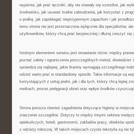
wyjaśnia, jak prać ręczniki, aby nie stawały się szorstkie, jak wyb
środowisku, jak usuwać trudne zabrudzenia, jak korzystać z prog
o pralkę, jak zapobiegać nieprzyjemnym zapachom i jak przedłuż
temu strona nie jest przeznaczona wyłącznie dla specjalistów, al
użytkowników, którzy chcą prać bezpieczniej i dłużej cieszyć się
Istotnym elementem serwisu jest omawianie różnic między pran
poznać zalety i ograniczenia poszczególnych metod, dowiedzieć s
sprawdza się najlepiej, jakie tkaniny wymagają szczególnego trak
odzież warto prać w standardowy sposób. Takie informacje są wa
korzystających z usług pralni, jak i dla tych, którzy chcą lepiej 
metkach, proces pielęgnacji ubrań oraz wpływ środków czyszczący
Strona porusza również zagadnienia dotyczące higieny w miejsca
znaczenie szczególne. Dotyczy to między innymi sektora medyc
opiekuńczych, hoteli, gastronomii, zakładów pracy, obiektów spor
z odzieży roboczej. W takich miejscach czyste tekstylia są nie tyl