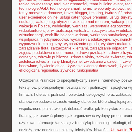
taniec nowoczesny
,
targi nieruchomości
,
team building event
,
tec
technologie AGD
,
technologie smart home
,
teleporady zdrowotne
,
testy medyczne domowe
,
travel blogger
,
trekking
,
twórczość arty
user experience online
,
usługi cateringowe premium
,
usługi turys
edukacji
,
wakacje egzotyczne
,
wakacje nad morzem
,
wakacje pr
wakacje w Polsce
,
webdesign
,
wernisaż
,
weterynaria egzotyczna
wideokonferencje
,
wirtualizacja
,
wirtualna rzeczywistość w edukac
wirtualne targi
,
work-life balance w domu
,
workshop survivalowy
,
w
współpraca międzynarodowa
,
wydarzenia edukacyjne
,
wydawnictw
wypoczynek ekologiczny
,
wyposażenie ogrodu
,
wystawa malarsk
zarządzanie flotą
,
zarządzanie klientami
,
zarządzanie odpadami
,
zdjęcia produktowe e-commerce
,
zdrowe przekąski
,
zdrowie fizyc
dorosłych
,
zdrowie publiczne
,
zdrowie skóry
,
zdrowie zwierząt
,
zd
ziołolecznictwo
,
zmiany klimatyczne
,
zwiedzanie z dziećmi
,
zwie
hodowlane
,
żywienie dzieci
,
żywienie zwierząt domowych
,
żywno
ekologiczna regionalna
,
żywność funkcjonalna
Urządzenia Pralnicze to specjalistyczny serwis internetowy pośw
tekstyliów, profesjonalnym rozwiązaniom pralniczym, sprzętowi
firmach, hotelach, pralniach, obiektach usługowych oraz zakłada
stanowi rozbudowane źródło wiedzy dla osób, które chcą lepiej zr
współczesne pralnictwo, jak dobierać pralki, jak korzystać z susz
tkaniny, jak usuwać plamy i jak organizować wydajny proces pran
użytkowe informacje łączą się z tematyką technologii, ekologii, ch
odzieży oraz codziennej higieny tekstyliów. Nowości:
Usuwanie P