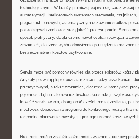
Urządzenia Pralnicze to także serwis przydatny dla osób zainte
technologicznymi. W branży pralniczej pojawia się coraz więcej r
automatyzacji, inteligentnych systemach sterowania, czujnikach, 
programach parowych, automatycznym dozowaniu środków piorąc
pozwalających zachować stałą jakość procesu prania. Strona oma
sposób praktyczny, dzięki czemu nawet osoba niezwiązana zawod
zrozumieć, dlaczego wybór odpowiedniego urządzenia ma znaczen
bezpieczeństwa i kosztów użytkowania.
Serwis może być pomocny również dla przedsiębiorców, którzy plan
Artykuły pozwalają lepiej poznać różnice między urządzeniami d
przemysłowymi, a także zrozumieć, dlaczego w intensywnej pracy 
pojemność bębna, ale również trwałość konstrukcji, szybkość cyk
łatwość serwisowania, dostępność części, rodzaj zasilania, pozi
możliwość dopasowania programu do konkretnego rodzaju tkanin. 
racjonalne planowanie inwestycji i pomaga uniknąć kosztownych 
Na stronie można znaleźć także treści związane z domową prakty