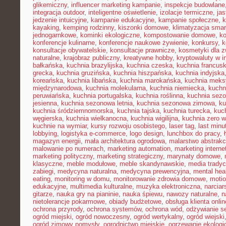
glikemiczny
,
influencer marketing kampanie
,
inspekcje budowlane
integracja outdoor
,
inteligentne oświetlenie
,
izolacje termiczne
,
jas
jedzenie intuicyjne
,
kampanie edukacyjne
,
kampanie społeczne
,
k
kayaking
,
kemping rodzinny
,
kiszonki domowe
,
klimatyzacja smar
jednogarnkowe
,
kominki ekologiczne
,
kompostowanie domowe
,
ko
konferencje kulinarne
,
konferencje naukowe żywienie
,
konkursy
,
k
konsultacje obywatelskie
,
konsultacje prawnicze
,
kosmetyki dla z
naturalne
,
krajobraz publiczny
,
kreatywne hobby
,
kryptowaluty w i
bałkańska
,
kuchnia brazylijska
,
kuchnia czeska
,
kuchnia francus
grecka
,
kuchnia gruzińska
,
kuchnia hiszpańska
,
kuchnia indyjska
koreańska
,
kuchnia libańska
,
kuchnia marokańska
,
kuchnia mek
międzynarodowa
,
kuchnia molekularna
,
kuchnia niemiecka
,
kuchni
peruwiańska
,
kuchnia portugalska
,
kuchnia roślinna
,
kuchnia sez
jesienna
,
kuchnia sezonowa letnia
,
kuchnia sezonowa zimowa
,
ku
kuchnia śródziemnomorska
,
kuchnia tajska
,
kuchnia turecka
,
kuc
węgierska
,
kuchnia wielkanocna
,
kuchnia wigilijna
,
kuchnia zero 
kuchnie na wymiar
,
kursy rozwoju osobistego
,
laser tag
,
last minu
lobbying
,
logistyka e-commerce
,
logo design
,
lunchbox do pracy
,
magazyn energii
,
mała architektura ogrodowa
,
malarstwo abstrakc
malowanie po numerach
,
marketing automation
,
marketing interne
marketing polityczny
,
marketing strategiczny
,
marynaty domowe
,
klasyczne
,
meble modułowe
,
meble skandynawskie
,
media tradyc
zabiegi
,
medycyna naturalna
,
medycyna prewencyjna
,
mental hea
eating
,
monitoring w domu
,
monitorowanie zdrowia domowe
,
motio
edukacyjne
,
multimedia kulturalne
,
muzyka elektroniczna
,
narcia
gitarze
,
nauka gry na pianinie
,
nauka śpiewu
,
nawozy naturalne
,
n
nietolerancje pokarmowe
,
obiady budżetowe
,
obsługa klienta onlin
ochrona przyrody
,
ochrona systemów
,
ochrona wód
,
odżywianie s
ogród miejski
,
ogród nowoczesny
,
ogród wertykalny
,
ogród wiejski
ogród zimowy pomysły
,
ogrodnictwo miejskie
,
ogrzewanie ekologi