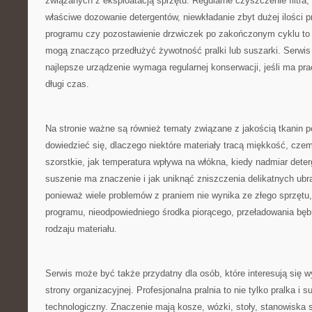
związanych z eksploatacją sprzętu. Regularne czyszczenie filtra,
właściwe dozowanie detergentów, niewkładanie zbyt dużej ilości 
programu czy pozostawienie drzwiczek po zakończonym cyklu to d
mogą znacząco przedłużyć żywotność pralki lub suszarki. Serwis
najlepsze urządzenie wymaga regularnej konserwacji, jeśli ma pr
długi czas.
Na stronie ważne są również tematy związane z jakością tkanin p
dowiedzieć się, dlaczego niektóre materiały tracą miękkość, czemu
szorstkie, jak temperatura wpływa na włókna, kiedy nadmiar dete
suszenie ma znaczenie i jak uniknąć zniszczenia delikatnych ubr
ponieważ wiele problemów z praniem nie wynika ze złego sprzętu,
programu, nieodpowiedniego środka piorącego, przeładowania bęb
rodzaju materiału.
Serwis może być także przydatny dla osób, które interesują się 
strony organizacyjnej. Profesjonalna pralnia to nie tylko pralka i s
technologiczny. Znaczenie mają kosze, wózki, stoły, stanowiska 