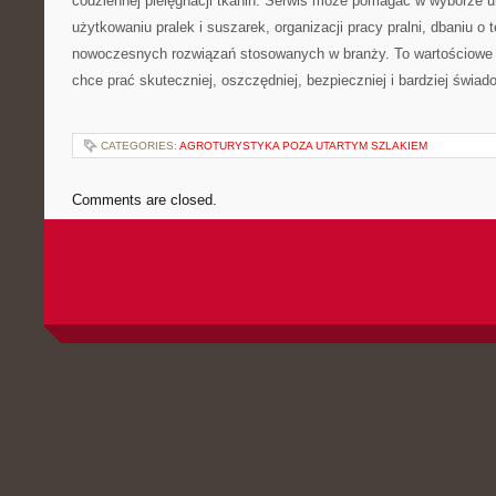
codziennej pielęgnacji tkanin. Serwis może pomagać w wyborze 
użytkowaniu pralek i suszarek, organizacji pracy pralni, dbaniu o 
nowoczesnych rozwiązań stosowanych w branży. To wartościowe 
chce prać skuteczniej, oszczędniej, bezpieczniej i bardziej świad
CATEGORIES:
AGROTURYSTYKA POZA UTARTYM SZLAKIEM
Comments are closed.