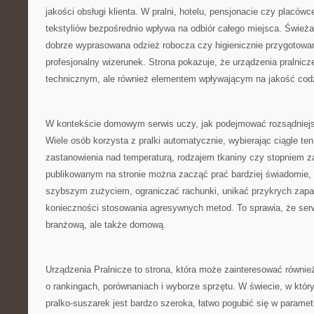
jakości obsługi klienta. W pralni, hotelu, pensjonacie czy placó
tekstyliów bezpośrednio wpływa na odbiór całego miejsca. Świeża 
dobrze wyprasowana odzież robocza czy higienicznie przygotowane
profesjonalny wizerunek. Strona pokazuje, że urządzenia pralnicz
technicznym, ale również elementem wpływającym na jakość codz
W kontekście domowym serwis uczy, jak podejmować rozsądniejs
Wiele osób korzysta z pralki automatycznie, wybierając ciągle t
zastanowienia nad temperaturą, rodzajem tkaniny czy stopniem z
publikowanym na stronie można zacząć prać bardziej świadomie, 
szybszym zużyciem, ograniczać rachunki, unikać przykrych zapa
konieczności stosowania agresywnych metod. To sprawia, że serw
branżową, ale także domową.
Urządzenia Pralnicze to strona, która może zainteresować równie
o rankingach, porównaniach i wyborze sprzętu. W świecie, w który
pralko-suszarek jest bardzo szeroka, łatwo pogubić się w paramet