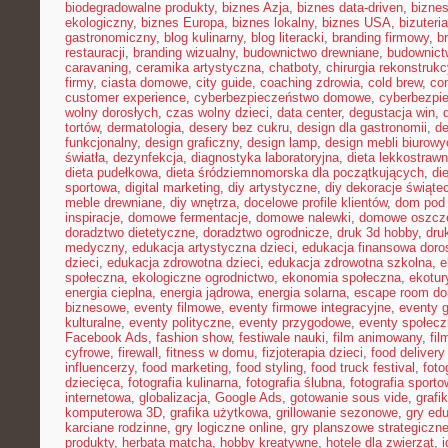
biodegradowalne produkty
,
biznes Azja
,
biznes data-driven
,
bizne
ekologiczny
,
biznes Europa
,
biznes lokalny
,
biznes USA
,
bizuter
gastronomiczny
,
blog kulinarny
,
blog literacki
,
branding firmowy
,
b
restauracji
,
branding wizualny
,
budownictwo drewniane
,
budownict
caravaning
,
ceramika artystyczna
,
chatboty
,
chirurgia rekonstrukc
firmy
,
ciasta domowe
,
city guide
,
coaching zdrowia
,
cold brew
,
co
customer experience
,
cyberbezpieczeństwo domowe
,
cyberbezpi
wolny dorosłych
,
czas wolny dzieci
,
data center
,
degustacja win
,
tortów
,
dermatologia
,
desery bez cukru
,
design dla gastronomii
,
de
funkcjonalny
,
design graficzny
,
design lamp
,
design mebli biurowy
światła
,
dezynfekcja
,
diagnostyka laboratoryjna
,
dieta lekkostraw
dieta pudełkowa
,
dieta śródziemnomorska dla początkujących
,
di
sportowa
,
digital marketing
,
diy artystyczne
,
diy dekoracje świąte
meble drewniane
,
diy wnętrza
,
docelowe profile klientów
,
dom pod 
inspiracje
,
domowe fermentacje
,
domowe nalewki
,
domowe oszcz
doradztwo dietetyczne
,
doradztwo ogrodnicze
,
druk 3d hobby
,
dru
medyczny
,
edukacja artystyczna dzieci
,
edukacja finansowa doro
dzieci
,
edukacja zdrowotna dzieci
,
edukacja zdrowotna szkolna
,
e
społeczna
,
ekologiczne ogrodnictwo
,
ekonomia społeczna
,
ekotur
energia cieplna
,
energia jądrowa
,
energia solarna
,
escape room d
biznesowe
,
eventy filmowe
,
eventy firmowe integracyjne
,
eventy 
kulturalne
,
eventy polityczne
,
eventy przygodowe
,
eventy społec
Facebook Ads
,
fashion show
,
festiwale nauki
,
film animowany
,
fi
cyfrowe
,
firewall
,
fitness w domu
,
fizjoterapia dzieci
,
food delivery
influencerzy
,
food marketing
,
food styling
,
food truck festival
,
foto
dziecięca
,
fotografia kulinarna
,
fotografia ślubna
,
fotografia sport
internetowa
,
globalizacja
,
Google Ads
,
gotowanie sous vide
,
grafi
komputerowa 3D
,
grafika użytkowa
,
grillowanie sezonowe
,
gry ed
karciane rodzinne
,
gry logiczne online
,
gry planszowe strategiczn
produkty
,
herbata matcha
,
hobby kreatywne
,
hotele dla zwierząt
,
i