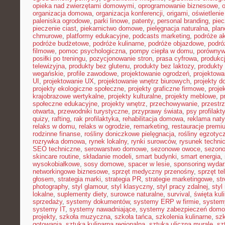
opieka nad zwierzętami domowymi
,
oprogramowanie biznesowe
,
organizacja domowa
,
organizacja konferencji
,
origami
,
oświetleni
paleniska ogrodowe
,
parki linowe
,
patenty
,
personal branding
,
piec
pieczenie ciast
,
piekarnictwo domowe
,
pielęgnacja naturalna
,
plan
chmurowe
,
platformy edukacyjne
,
podcasts marketing
,
podróże a
podróże budżetowe
,
podróże kulinarne
,
podróże objazdowe
,
podró
filmowe
,
pomoc psychologiczna
,
pompy ciepła w domu
,
porównyw
posiłki po treningu
,
pozycjonowanie stron
,
prasa cyfrowa
,
produkc
telewizyjna
,
produkty bez glutenu
,
produkty bez laktozy
,
produkty 
wegańskie
,
profile zawodowe
,
projektowanie ogrodzeń
,
projektowa
UI
,
projektowanie UX
,
projektowanie wnętrz biurowych
,
projekty 
projekty ekologiczne społeczne
,
projekty graficzne firmowe
,
proje
krajobrazowe wertykalne
,
projekty kulturalne
,
projekty meblowe
,
p
społeczne edukacyjne
,
projekty wnętrz
,
przechowywanie
,
przestr
otwarta
,
przewodniki turystyczne
,
przyprawy świata
,
psy profilakt
quizy
,
rafting
,
rak profilaktyka
,
rehabilitacja domowa
,
reklama nat
relaks w domu
,
relaks w ogrodzie
,
remarketing
,
restauracje premi
rodzinne finanse
,
rośliny doniczkowe pielęgnacja
,
rośliny egzotyc
rozrywka domowa
,
rynek lokalny
,
rynki surowców
,
rysunek techni
SEO techniczne
,
serowarstwo domowe
,
sezonowe owoce
,
sezon
skincare routine
,
składanie modeli
,
smart budynki
,
smart energia
,
wysokobiałkowe
,
sosy domowe
,
spacer w lesie
,
sponsoring wyda
networkingowe biznesowe
,
sprzęt medyczny przenośny
,
sprzęt te
głosem
,
strategia marki
,
strategia PR
,
strategie marketingowe
,
str
photography
,
styl glamour
,
styl klasyczny
,
styl pracy zdalnej
,
styl
lokalne
,
suplementy diety
,
surowce naturalne
,
survival
,
święta kul
sprzedaży
,
systemy dokumentów
,
systemy ERP w firmie
,
system
systemy IT
,
systemy nawadniające
,
systemy zabezpieczeń dom
projekty
,
szkoła muzyczna
,
szkoła tańca
,
szkolenia kulinarne
,
szk
gotowania
,
sztuka kulinarna regionalna
,
sztuka uliczna murale
,
sz