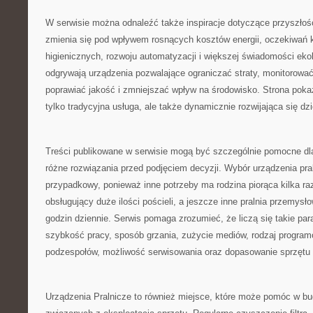
W serwisie można odnaleźć także inspiracje dotyczące przyszłośc
zmienia się pod wpływem rosnących kosztów energii, oczekiwań
higienicznych, rozwoju automatyzacji i większej świadomości ekol
odgrywają urządzenia pozwalające ograniczać straty, monitorować
poprawiać jakość i zmniejszać wpływ na środowisko. Strona pokazu
tylko tradycyjna usługa, ale także dynamicznie rozwijająca się dz
Treści publikowane w serwisie mogą być szczególnie pomocne dl
różne rozwiązania przed podjęciem decyzji. Wybór urządzenia pra
przypadkowy, ponieważ inne potrzeby ma rodzina piorąca kilka raz
obsługujący duże ilości pościeli, a jeszcze inne pralnia przemysł
godzin dziennie. Serwis pomaga zrozumieć, że liczą się takie pa
szybkość pracy, sposób grzania, zużycie mediów, rodzaj progra
podzespołów, możliwość serwisowania oraz dopasowanie sprzętu do
Urządzenia Pralnicze to również miejsce, które może pomóc w 