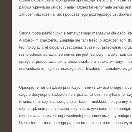
działał dłużej? Jakie rozwiązania sprawdzają się w pralni przemys
parowa wpływa na jakość prania? Dzięki takiej formule serwis jes
zakupem urządzenia, jak i podczas jego późniejszego użytkowani
Strona może pełnić funkcję tematycznego magazynu dla osób, któ
w szerokim znaczeniu. Znajdują się tam treści o urządzeniach, tk
technologiach, ekologii, czyszczeniu, suszeniu, prasowaniu i organ
różnorodność sprawia, że serwis nie jest jednowymiarowy. Zamias
sprzęcie, przedstawia pełny obraz świata pralnictwa, w którym licz
doświadczenie, higiena, oszczędność, trwałość materiałów i wyg
Opisując temat urządzeń pralniczych, serwis zwraca uwagę na co
często decydują o zadowoleniu z prania. Chodzi nie tylko o to, cz
również o to, czy zachowują kolor, fason, miękkość i przyjemny 
czy urządzenie pracuje cicho, czy nie zużywa nadmiernie energii,
czy pozwala na wybór odpowiednich programów oraz czy nadaje s
Dzięki temu strona pomaga patrzeć na pranie jako na proces wy