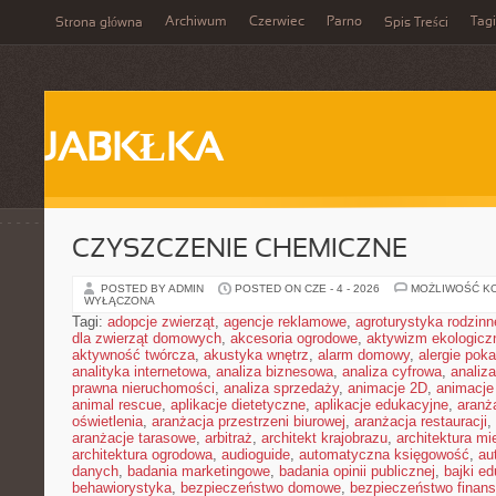
Archiwum
Czerwiec
Parno
Tagi
Strona główna
Spis Treści
JABKŁKA
CZYSZCZENIE CHEMICZNE
POSTED BY ADMIN
POSTED ON CZE - 4 - 2026
MOŻLIWOŚĆ K
WYŁĄCZONA
Tagi:
adopcje zwierząt
,
agencje reklamowe
,
agroturystyka rodzinn
dla zwierząt domowych
,
akcesoria ogrodowe
,
aktywizm ekologicz
aktywność twórcza
,
akustyka wnętrz
,
alarm domowy
,
alergie pok
analityka internetowa
,
analiza biznesowa
,
analiza cyfrowa
,
analiz
prawna nieruchomości
,
analiza sprzedaży
,
animacje 2D
,
animacje
animal rescue
,
aplikacje dietetyczne
,
aplikacje edukacyjne
,
aranż
oświetlenia
,
aranżacja przestrzeni biurowej
,
aranżacja restauracji
,
aranżacje tarasowe
,
arbitraż
,
architekt krajobrazu
,
architektura m
architektura ogrodowa
,
audioguide
,
automatyczna księgowość
,
au
danych
,
badania marketingowe
,
badania opinii publicznej
,
bajki e
behawiorystyka
,
bezpieczeństwo domowe
,
bezpieczeństwo finans