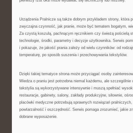
pierwszy rzut oka może wydawać się techniczny lub niszowy.
Urządzenia Pralnicze są także dobrym przykładem strony, która p
zwyczajna czynność, jak pranie, może być tematem bogatym, w
Za czystą koszulą, pachnącym ręcznikiem czy świeżą pościelą st
technologie, środki, parametry i decyzje użytkownika. Serwis po
i pokazuje, że jakość prania zależy od wielu czynników: od rodza
temperaturę, po sposób suszenia i przechowywania tekstyliów.
Dzięki takiej tematyce strona może przyciągać osoby zainter
Wiedza o praniu jest potrzebna niemal każdemu, ale szczególnie 
tekstylia są wykorzystywane intensywnie i muszą spełniać wysok
restauracje, gabinety, salony, zakłady produkcyjne, siłownie, oś
placówki medyczne potrzebują sprawnych rozwiązań pralniczych,
powtarzalność i oszczędność. Serwis pomaga zrozumieć, jakie z
dobrane wyposażenie.