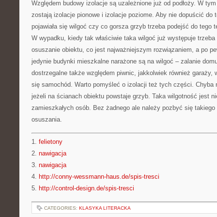
Względem budowy izolacje są uzależnione już od podłoży. W ty
zostają izolacje pionowe i izolacje poziome. Aby nie dopuścić do
pojawiała się wilgoć czy co gorsza grzyb trzeba podejść do tego
W wypadku, kiedy tak właściwie taka wilgoć już występuje trzeba
osuszanie obiektu, co jest najważniejszym rozwiązaniem, a po pe
jedynie budynki mieszkalne narażone są na wilgoć – zalanie domu
dostrzegalne także względem piwnic, jakkolwiek również garaży, 
się samochód. Warto pomyśleć o izolacji też tych części. Chyba 
jeżeli na ścianach obiektu powstaje grzyb. Taka wilgotność jest n
zamieszkałych osób. Bez żadnego ale należy pozbyć się takieg
osuszania.
1.
felietony
2.
nawigacja
3.
nawigacja
4.
http://conny-wessmann-haus.de/spis-tresci
5.
http://control-design.de/spis-tresci
CATEGORIES:
KLASYKA LITERACKA