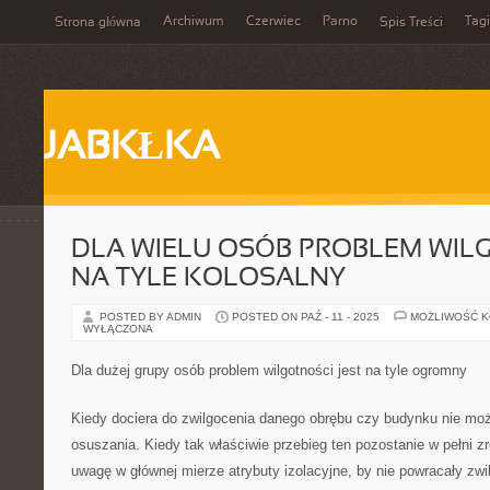
Archiwum
Czerwiec
Parno
Tagi
Strona główna
Spis Treści
JABKŁKA
DLA WIELU OSÓB PROBLEM WILG
NA TYLE KOLOSALNY
POSTED BY ADMIN
POSTED ON PAŹ - 11 - 2025
MOŻLIWOŚĆ 
WYŁĄCZONA
Dla dużej grupy osób problem wilgotności jest na tyle ogromny
Kiedy dociera do zwilgocenia danego obrębu czy budynku nie moż
osuszania. Kiedy tak właściwie przebieg ten pozostanie w pełni z
uwagę w głównej mierze atrybuty izolacyjne, by nie powracały zwi