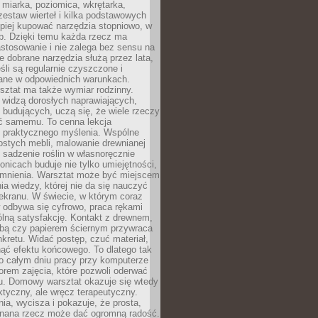
 miarka, poziomica, wkrętarka,
zestaw wierteł i kilka podstawowych
epiej kupować narzędzia stopniowo, w
eb. Dzięki temu każda rzecz ma
stosowanie i nie zalega bez sensu na
e dobrane narzędzia służą przez lata,
śli są regularnie czyszczone i
ne w odpowiednich warunkach.
ztat ma także wymiar rodzinny.
e widzą dorosłych naprawiających,
 budujących, uczą się, że wiele rzeczy
ć samemu. To cenna lekcja
 i praktycznego myślenia. Wspólne
ostych mebli, malowanie drewnianej
 sadzenie roślin w własnoręcznie
onicach buduje nie tylko umiejętności,
omnienia. Warsztat może być miejscem
a wiedzy, której nie da się nauczyć
ekranu. W świecie, w którym coraz
 odbywa się cyfrowo, praca rękami
lną satysfakcję. Kontakt z drewnem,
rbą czy papierem ściernym przywraca
kretu. Widać postęp, czuć materiał,
ąć efektu końcowego. To dlatego tak
o całym dniu pracy przy komputerze
rem zajęcia, które pozwoli oderwać
nu. Domowy warsztat okazuje się wtedy
aktyczny, ale wręcz terapeutyczny.
ia, wycisza i pokazuje, że prosta,
nana rzecz może dać ogromną radość.