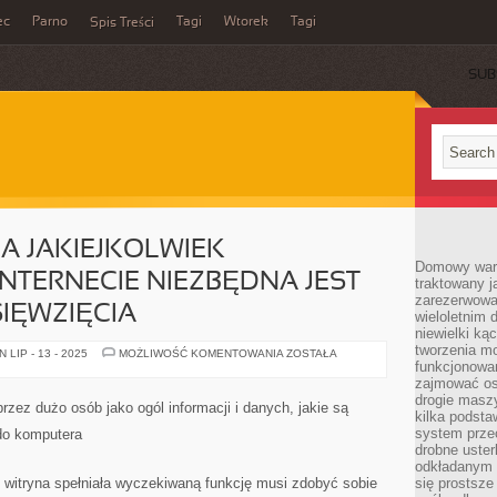
ec
Parno
Tagi
Wtorek
Tagi
Spis Treści
SUB
A JAKIEJKOLWIEK
Domowy wars
NTERNECIE NIEZBĘDNA JEST
traktowany j
zarezerwowa
IĘWZIĘCIA
wieloletnim
niewielki kąc
tworzenia m
DO
LIP - 13 - 2025
MOŻLIWOŚĆ KOMENTOWANIA
ZOSTAŁA
PROWADZENIA
funkcjonowa
JAKIEJKOLWIEK
zajmować os
AKTYWNOŚCI
drogie masz
W
zez dużo osób jako ogól informacji i danych, jakie są
INTERNECIE
kilka podst
NIEZBĘDNA
system prze
do komputera
JEST
drobne uster
WITRYNA
PRZEDSIĘWZIĘCIA
odkładanym n
 witryna spełniała wyczekiwaną funkcję musi zdobyć sobie
się prostsze