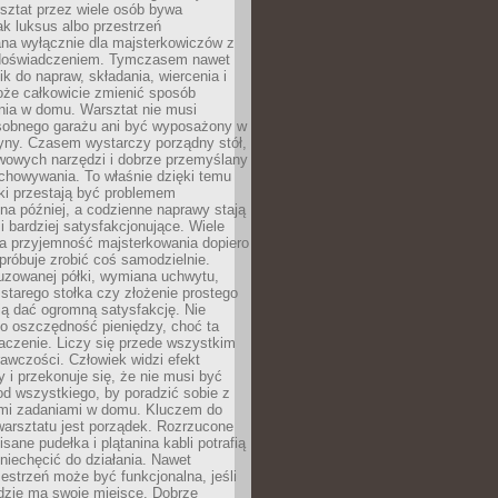
ztat przez wiele osób bywa
ak luksus albo przestrzeń
na wyłącznie dla majsterkowiczów z
 doświadczeniem. Tymczasem nawet
ik do napraw, składania, wiercenia i
oże całkowicie zmienić sposób
nia w domu. Warsztat nie musi
obnego garażu ani być wyposażony w
yny. Czasem wystarczy porządny stół,
awowych narzędzi i dobrze przemyślany
chowywania. To właśnie dzięki temu
ki przestają być problemem
a później, a codzienne naprawy stają
 i bardziej satysfakcjonujące. Wiele
a przyjemność majsterkowania dopiero
próbuje zrobić coś samodzielnie.
uzowanej półki, wymiana uchwytu,
starego stołka czy złożenie prostego
fią dać ogromną satysfakcję. Nie
 o oszczędność pieniędzy, choć ta
aczenie. Liczy się przede wszystkim
awczości. Człowiek widzi efekt
y i przekonuje się, że nie musi być
d wszystkiego, by poradzić sobie z
i zadaniami w domu. Kluczem do
arsztatu jest porządek. Rozrzucone
isane pudełka i plątanina kabli potrafią
niechęcić do działania. Nawet
zestrzeń może być funkcjonalna, jeśli
dzie ma swoje miejsce. Dobrze