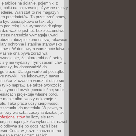
ię tablice na ścianie, pojemniki z
, półki na najczęściej używane rzeczy
etlenie. Warsztat to nie magazyn
ch przedmiotów. To przestrzeń pracy,
na być uporządkowana tak, aby
o pod ręką i nie wymagało długiego
ardzo ważne jest też bezpieczeństwo.
ostsze narzędzia wymagają uwagi i
obrze zabezpieczone ostrza, rękawice
lary ochronne i stabilne stanowisko
dstawa. W domowym warsztacie łatwo o
 właśnie ona bywa zdradliwa.
wydaje się, że skoro robi coś setny
go się nie wydarzy. Tymczasem chwila
tarczy, by doprowadzić do
go urazu. Dlatego warto od początku
re nawyki i nie lekceważyć nawet
nności. Z czasem warsztat staje się
 tylko napraw, ale także twórczości.
aczyna od przykręcenia luźnej śrubki,
iesiącach projektuje własne półki,
e meble albo tworzy dekoracje z
alu. Taka praca uczy cierpliwości,
i szacunku do materiału. W pewnym
mowy warsztat zaczyna działać jak
rofesjonalistów
bo liczy się tam
organizacja i jakość wykonania, nawet
ko odbywa się po godzinach i bez
cowni. Coraz większe znaczenie ma
awianie rzeczy zamiast ich