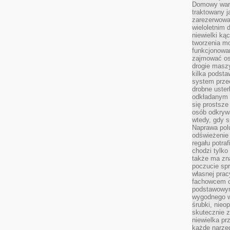
Domowy wars
traktowany j
zarezerwowa
wieloletnim
niewielki kąc
tworzenia m
funkcjonowa
zajmować os
drogie masz
kilka podst
system prze
drobne uster
odkładanym n
się prostsze
osób odkryw
wtedy, gdy s
Naprawa pol
odświeżenie 
regału potra
chodzi tylko
także ma zn
poczucie spr
własnej prac
fachowcem o
podstawowym
wygodnego w
śrubki, nieop
skutecznie z
niewielka pr
każde narzę