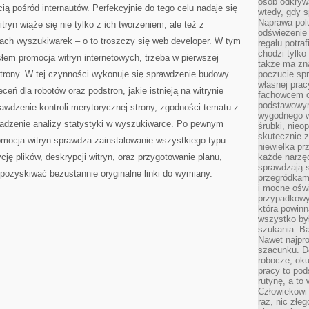
osób odkryw
ią pośród internautów. Perfekcyjnie do tego celu nadaje się
wtedy, gdy s
Naprawa pol
ryn wiąże się nie tylko z ich tworzeniem, ale też z
odświeżenie 
tach wyszukiwarek – o to troszczy się web developer. W tym
regału potra
chodzi tylko
słem promocja witryn internetowych, trzeba w pierwszej
także ma zn
strony. W tej czynności wykonuje się sprawdzenie budowy
poczucie spr
własnej prac
ceń dla robotów oraz podstron, jakie istnieją na witrynie
fachowcem o
podstawowym
rawdzenie kontroli merytorycznej strony, zgodności tematu z
wygodnego w
adzenie analizy statystyki w wyszukiwarce. Po pewnym
śrubki, nieop
skutecznie z
omocja witryn sprawdza zainstalowanie wszystkiego typu
niewielka pr
ję plików, deskrypcji witryn, oraz przygotowanie planu,
każde narzę
sprawdzają s
pozyskiwać bezustannie oryginalne linki do wymiany.
przegródkami
i mocne oświ
przypadkowy
która powin
wszystko był
szukania. B
Nawet najpr
szacunku. D
robocze, oku
pracy to po
rutynę, a to
Człowiekowi 
raz, nic złe