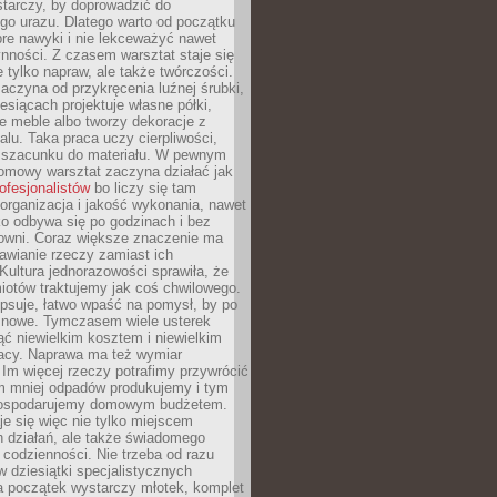
tarczy, by doprowadzić do
go urazu. Dlatego warto od początku
re nawyki i nie lekceważyć nawet
nności. Z czasem warsztat staje się
 tylko napraw, ale także twórczości.
aczyna od przykręcenia luźnej śrubki,
iesiącach projektuje własne półki,
e meble albo tworzy dekoracje z
alu. Taka praca uczy cierpliwości,
i szacunku do materiału. W pewnym
mowy warsztat zaczyna działać jak
rofesjonalistów
bo liczy się tam
organizacja i jakość wykonania, nawet
ko odbywa się po godzinach i bez
cowni. Coraz większe znaczenie ma
awianie rzeczy zamiast ich
Kultura jednorazowości sprawiła, że
iotów traktujemy jak coś chwilowego.
psuje, łatwo wpaść na pomysł, by po
ć nowe. Tymczasem wiele usterek
ć niewielkim kosztem i niewielkim
acy. Naprawa ma też wymiar
 Im więcej rzeczy potrafimy przywrócić
ym mniej odpadów produkujemy i tym
gospodarujemy domowym budżetem.
je się więc nie tylko miejscem
 działań, ale także świadomego
 codzienności. Nie trzeba od razu
 dziesiątki specjalistycznych
a początek wystarczy młotek, komplet