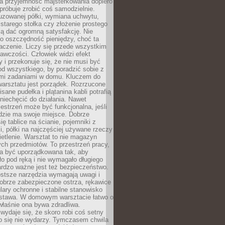
a przyjemność majsterkowania dopiero
próbuje zrobić coś samodzielnie.
uzowanej półki, wymiana uchwytu,
starego stołka czy złożenie prostego
fią dać ogromną satysfakcję. Nie
 o oszczędność pieniędzy, choć ta
aczenie. Liczy się przede wszystkim
awczości. Człowiek widzi efekt
y i przekonuje się, że nie musi być
d wszystkiego, by poradzić sobie z
i zadaniami w domu. Kluczem do
arsztatu jest porządek. Rozrzucone
isane pudełka i plątanina kabli potrafią
niechęcić do działania. Nawet
zestrzeń może być funkcjonalna, jeśli
dzie ma swoje miejsce. Dobrze
ię tablice na ścianie, pojemniki z
, półki na najczęściej używane rzeczy
etlenie. Warsztat to nie magazyn
ch przedmiotów. To przestrzeń pracy,
na być uporządkowana tak, aby
o pod ręką i nie wymagało długiego
ardzo ważne jest też bezpieczeństwo.
ostsze narzędzia wymagają uwagi i
obrze zabezpieczone ostrza, rękawice
lary ochronne i stabilne stanowisko
dstawa. W domowym warsztacie łatwo o
 właśnie ona bywa zdradliwa.
wydaje się, że skoro robi coś setny
go się nie wydarzy. Tymczasem chwila