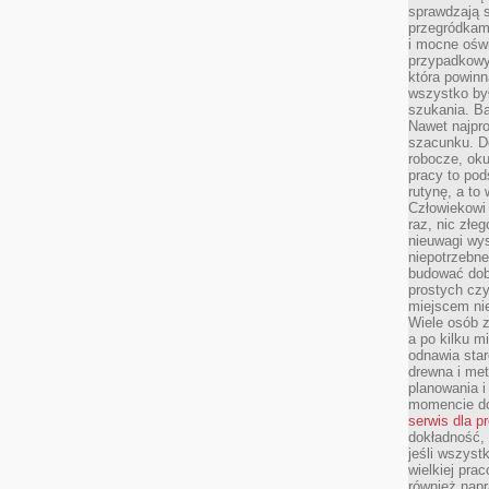
sprawdzają s
przegródkami
i mocne oświ
przypadkowy
która powin
wszystko był
szukania. B
Nawet najpr
szacunku. D
robocze, oku
pracy to po
rutynę, a to
Człowiekowi 
raz, nic złe
nieuwagi wys
niepotrzebne
budować dob
prostych czy
miejscem nie
Wiele osób z
a po kilku m
odnawia star
drewna i met
planowania 
momencie do
serwis dla p
dokładność, 
jeśli wszyst
wielkiej pra
również napr