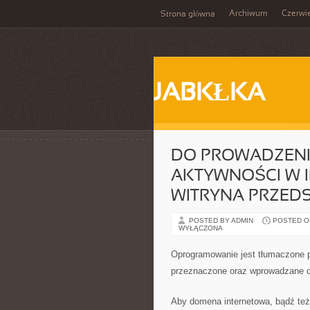
Archiwum
Czerwi
Strona główna
JABKŁKA
DO PROWADZENI
AKTYWNOŚCI W I
WITRYNA PRZEDS
POSTED BY ADMIN
POSTED ON 
WYŁĄCZONA
Oprogramowanie jest tłumaczone pr
przeznaczone oraz wprowadzane 
Aby domena internetowa, bądź też