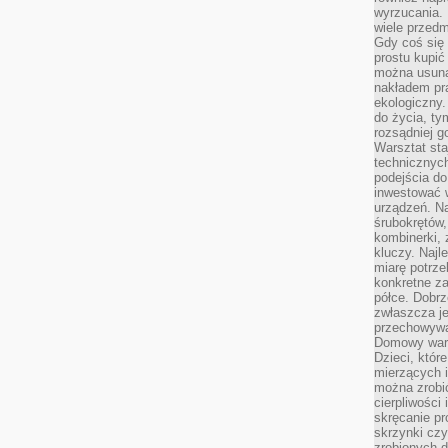
wyrzucania. 
wiele przedm
Gdy coś się 
prostu kupi
można usuną
nakładem pr
ekologiczny.
do życia, t
rozsądniej 
Warsztat sta
technicznych
podejścia do
inwestować w
urządzeń. N
śrubokrętów,
kombinerki, 
kluczy. Najl
miarę potrz
konkretne za
półce. Dobrz
zwłaszcza je
przechowywa
Domowy wars
Dzieci, któr
mierzących i
można zrobi
cierpliwości
skręcanie pr
skrzynki czy
zrobionych d