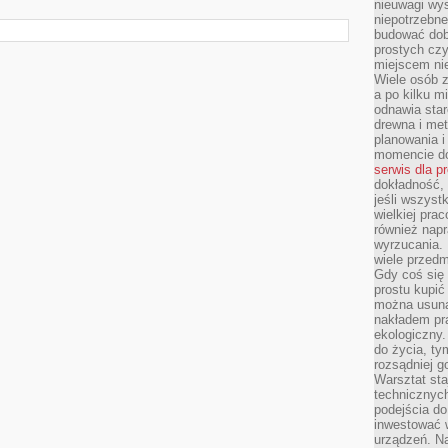
nieuwagi wys
niepotrzebne
budować dob
prostych czy
miejscem nie
Wiele osób z
a po kilku m
odnawia star
drewna i met
planowania 
momencie do
serwis dla p
dokładność, 
jeśli wszyst
wielkiej pra
również napr
wyrzucania. 
wiele przedm
Gdy coś się 
prostu kupi
można usuną
nakładem pr
ekologiczny.
do życia, t
rozsądniej 
Warsztat sta
technicznych
podejścia do
inwestować w
urządzeń. N