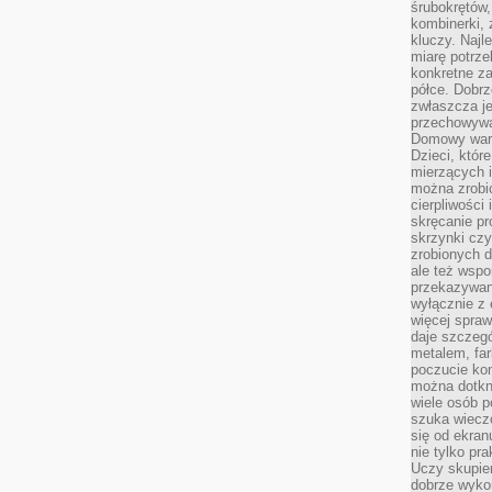
śrubokrętów,
kombinerki, 
kluczy. Najl
miarę potrz
konkretne za
półce. Dobrz
zwłaszcza je
przechowywa
Domowy wars
Dzieci, któr
mierzących i
można zrobi
cierpliwości
skręcanie pr
skrzynki czy
zrobionych d
ale też wsp
przekazywani
wyłącznie z 
więcej spraw
daje szczegó
metalem, fa
poczucie kon
można dotkn
wiele osób p
szuka wieczo
się od ekra
nie tylko pr
Uczy skupien
dobrze wyko