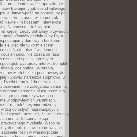
Kultura jednorazowości sprawiła, że
iotów traktujemy jak coś chwilowego.
psuje, łatwo wpaść na pomysł, by po
ć nowe. Tymczasem wiele usterek
ć niewielkim kosztem i niewielkim
acy. Naprawa ma też wymiar
 Im więcej rzeczy potrafimy przywrócić
ym mniej odpadów produkujemy i tym
gospodarujemy domowym budżetem.
je się więc nie tylko miejscem
 działań, ale także świadomego
 codzienności. Nie trzeba od razu
 dziesiątki specjalistycznych
a początek wystarczy młotek, komplet
 miarka, poziomica, wkrętarka,
zestaw wierteł i kilka podstawowych
epiej kupować narzędzia stopniowo, w
eb. Dzięki temu każda rzecz ma
stosowanie i nie zalega bez sensu na
e dobrane narzędzia służą przez lata,
śli są regularnie czyszczone i
ne w odpowiednich warunkach.
ztat ma także wymiar rodzinny.
e widzą dorosłych naprawiających,
 budujących, uczą się, że wiele rzeczy
ć samemu. To cenna lekcja
 i praktycznego myślenia. Wspólne
ostych mebli, malowanie drewnianej
 sadzenie roślin w własnoręcznie
onicach buduje nie tylko umiejętności,