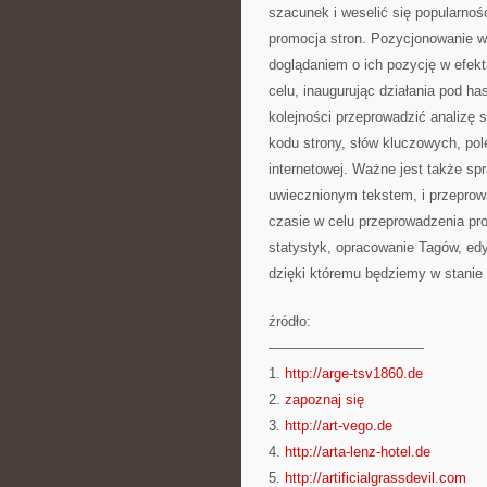
szacunek i weselić się popularnośc
promocja stron. Pozycjonowanie wit
doglądaniem o ich pozycję w efek
celu, inaugurując działania pod ha
kolejności przeprowadzić analizę 
kodu strony, słów kluczowych, pole
internetowej. Ważne jest także sp
uwiecznionym tekstem, i przeprow
czasie w celu przeprowadzenia pr
statystyk, opracowanie Tagów, edyc
dzięki któremu będziemy w stanie 
źródło:
———————————
1.
http://arge-tsv1860.de
2.
zapoznaj się
3.
http://art-vego.de
4.
http://arta-lenz-hotel.de
5.
http://artificialgrassdevil.com