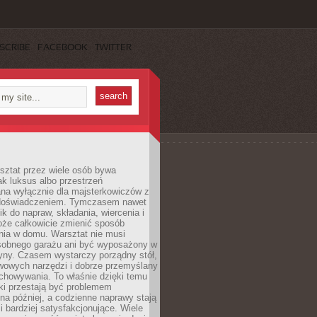
SCRIBE
FACEBOOK
TWITTER
ztat przez wiele osób bywa
ak luksus albo przestrzeń
na wyłącznie dla majsterkowiczów z
 doświadczeniem. Tymczasem nawet
ik do napraw, składania, wiercenia i
oże całkowicie zmienić sposób
nia w domu. Warsztat nie musi
obnego garażu ani być wyposażony w
yny. Czasem wystarczy porządny stół,
awowych narzędzi i dobrze przemyślany
chowywania. To właśnie dzięki temu
ki przestają być problemem
a później, a codzienne naprawy stają
 i bardziej satysfakcjonujące. Wiele