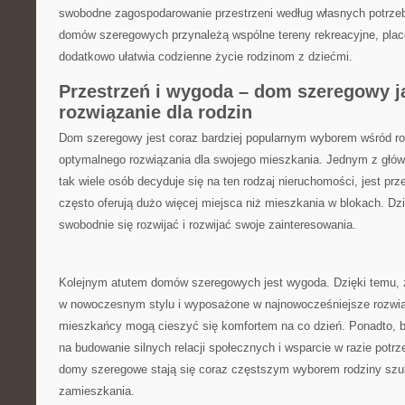
swobodne zagospodarowanie przestrzeni według własnych potrzeb
domów szeregowych przynależą ⁤wspólne tereny rekreacyjne, place
dodatkowo ułatwia codzienne życie rodzinom z‍ dziećmi.
Przestrzeń i ‌wygoda‌ – dom szeregowy j
rozwiązanie dla rodzin
Dom szeregowy‌ jest coraz bardziej popularnym wyborem wśród r
optymalnego rozwiązania dla ‍swojego​ mieszkania. Jednym z głów
tak wiele osób‌ decyduje się na ten⁢ rodzaj nieruchomości, jest p
często oferują dużo więcej miejsca niż mieszkania w ⁢blokach. ‌Dz
swobodnie się rozwijać i⁣ rozwijać swoje zainteresowania.
Kolejnym⁤ atutem domów szeregowych jest wygoda. Dzięki temu, 
w nowoczesnym stylu ⁢i ​wyposażone w ​najnowocześniejsze​ rozwi
mieszkańcy mogą cieszyć się ‍komfortem na ⁤co‌ dzień. Ponadto, 
na budowanie silnych relacji społecznych i wsparcie ⁤w razie ⁤potrze
⁢domy‍ szeregowe stają ⁢się coraz częstszym wyborem rodziny szuk
zamieszkania.