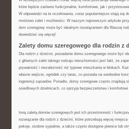
które ⁢będzie zarówno funkcjonalne, komfortowe, ⁤jak⁤ i ‌przystosowa
W odpowiedzi na te oczekiwania, coraz popularniejsze stają się do
mnóstwo zalet ‌i możliwości.⁢ W naszym⁣ najnowszym artykule pr
dom ⁤szeregowy może ​być idealnym rozwiązaniem dla Waszej rodzi
dowiedzieć się więcej!
Zalety ⁢domu szeregowego dla rodzin z 
Dla rodzin z dziećmi, posiadanie domu‌ szeregowego może być id
z głównych zalet takiego‍ rodzaju nieruchomości ‌jest fakt, że ⁣za
prywatność i niezależność niż⁤ typowe mieszkania w blokach. Każ
własne wejście, ogródek czy taras, co⁤ pozwala na swobodne korz
ingerencji ‍sąsiadów.⁢ Ponadto, domy szeregowe często znajdują si
osiedlowych dzielnicach, ‌co sprzyja bezpieczeństwu i komfortow
Inną zaletą domów⁣ szeregowych jest ich przestronność i ​funkcjo
rozwiązanie dla rodzin z dziećmi,⁢ które potrzebują więcej miejsca
pokoje,⁣ osobne sypialnie, a ⁣także często dostępne piwnice lub ⁤st