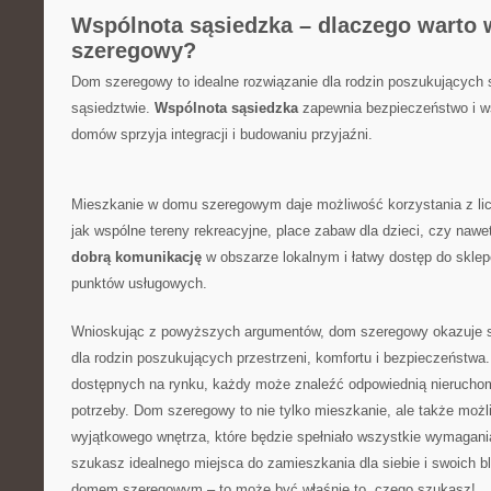
Wspólnota⁣ sąsiedzka – dlaczego warto
⁢szeregowy?
Dom szeregowy to idealne rozwiązanie dla‌ rodzin poszukujących 
sąsiedztwie.
Wspólnota sąsiedzka
zapewnia‌ bezpieczeństwo⁣ i ⁢w
domów sprzyja integracji ⁤i budowaniu przyjaźni.
Mieszkanie w‌ domu ​szeregowym ​daje możliwość korzystania z li
jak wspólne tereny rekreacyjne, place ‍zabaw dla dzieci, czy ⁤nawe
dobrą komunikację
​w obszarze lokalnym ​i‌ łatwy dostęp⁣ do sklep
punktów usługowych.
Wnioskując z powyższych argumentów, dom‌ szeregowy okazuje ⁢s
dla‌ rodzin poszukujących ⁢przestrzeni, komfortu i bezpieczeństwa.
dostępnych na rynku, każdy ⁢może znaleźć odpowiednią nieruchom
potrzeby.​ Dom‌ szeregowy ‌to nie⁣ tylko mieszkanie,⁤ ale ‌także⁢ m
wyjątkowego ⁤wnętrza, które będzie spełniało wszystkie wymagania ‌c
szukasz‍ idealnego miejsca do zamieszkania dla siebie i swoich bl
domem ​szeregowym – ⁣to⁣ może być właśnie to,​ czego szukasz!