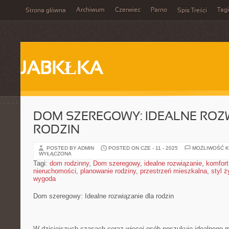
Archiwum
Czerwiec
Parno
Tagi
Strona główna
Spis Treści
JABKŁKA
DOM SZEREGOWY: IDEALNE ROZ
RODZIN
POSTED BY ADMIN
POSTED ON CZE - 11 - 2025
MOŻLIWOŚĆ 
WYŁĄCZONA
Tagi:
dom rodzinny
,
Dom szeregowy
,
idealne rozwiązanie
,
komfort
nieruchomości
,
planowanie rodziny
,
przestrzeń mieszkalna
,
styl ż
wygoda
Dom szeregowy: Idealne rozwiązanie dla ‍rodzin
W‌ dzisiejszych czasach coraz więcej ⁤osób poszukuje idealnego 