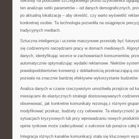
sekundy na podstawie szczegółowego profilu użytkownika ogląda
ten analizuje setki parametrów – od danych demograficznych, prze
po aktualną lokalizację – aby określić, czy warto wyświetlić rekl
konkretnej osobie. Ta technologia pozwoliła na osiągnięcie precyz
tradycyjnych mediach.
Sztuczna inteligencja i uczenie maszynowe przestały być futurys
się codziennymi narzędziami pracy w domach mediowych. Algoryt
danych, identyfikując wzorce w zachowaniach konsumentów, przew
automatycznie optymalizując wydatki reklamowe. Niektóre system
prawdopodobieństwo konwersji z dokładnością przekraczającą osi
pozwala na znacznie bardziej efektywne wykorzystanie budżetów
Analiza danych w czasie rzeczywistym umożliwiła przejście od 
miesiącami do elastycznych strategii dostosowywanych codzienni
obserwować, jak konkretne komunikaty rezonują z różnymi grupam
modyfikować przekaz, budżety czy celowanie. Ta elastyczność j
sytuacjach kryzysowych lub przy wprowadzaniu nowych produktów
opinie rynkowe może zadecydować o sukcesie lub porażce całej 
Integracja różnych kanałów komunikacji stała się kluczowym wyz