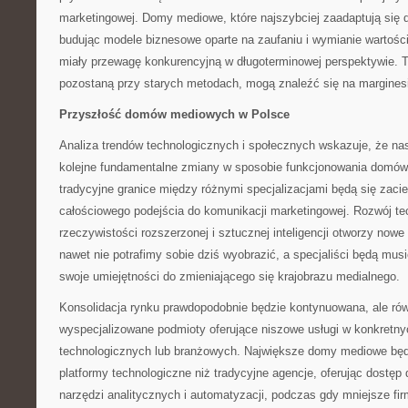
marketingowej. Domy mediowe, które najszybciej zaadaptują się d
budując modele biznesowe oparte na zaufaniu i wymianie wartoś
miały przewagę konkurencyjną w długoterminowej perspektywie. Te
pozostaną przy starych metodach, mogą znaleźć się na marginesi
Przyszłość domów mediowych w Polsce
Analiza trendów technologicznych i społecznych wskazuje, że na
kolejne fundamentalne zmiany w sposobie funkcjonowania domów
tradycyjne granice między różnymi specjalizacjami będą się zacie
całościowego podejścia do komunikacji marketingowej. Rozwój te
rzeczywistości rozszerzonej i sztucznej inteligencji otworzy nowe
nawet nie potrafimy sobie dziś wyobrazić, a specjaliści będą mus
swoje umiejętności do zmieniającego się krajobrazu medialnego.
Konsolidacja rynku prawdopodobnie będzie kontynuowana, ale ró
wyspecjalizowane podmioty oferujące niszowe usługi w konkretn
technologicznych lub branżowych. Największe domy mediowe będ
platformy technologiczne niż tradycyjne agencje, oferując dost
narzędzi analitycznych i automatyzacji, podczas gdy mniejsze fir