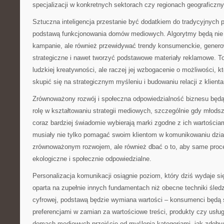
specjalizacji w konkretnych sektorach czy regionach geograficzn
Sztuczna inteligencja przestanie być dodatkiem do tradycyjnych p
podstawą funkcjonowania domów mediowych. Algorytmy będą nie 
kampanie, ale również przewidywać trendy konsumenckie, gener
strategiczne i nawet tworzyć podstawowe materiały reklamowe. To
ludzkiej kreatywności, ale raczej jej wzbogacenie o możliwości, k
skupić się na strategicznym myśleniu i budowaniu relacji z klienta
Zrównoważony rozwój i społeczna odpowiedzialność biznesu będ
rolę w kształtowaniu strategii mediowych, szczególnie gdy młod
coraz bardziej świadomie wybierają marki zgodne z ich wartośc
musiały nie tylko pomagać swoim klientom w komunikowaniu dzi
zrównoważonym rozwojem, ale również dbać o to, aby same proc
ekologiczne i społecznie odpowiedzialne.
Personalizacja komunikacji osiągnie poziom, który dziś wydaje si
oparta na zupełnie innych fundamentach niż obecne techniki śledze
cyfrowej, podstawą będzie wymiana wartości – konsumenci będą ś
preferencjami w zamian za wartościowe treści, produkty czy usłu
domach mediowych przejście od myślenia kategoriami „jak zdobyć