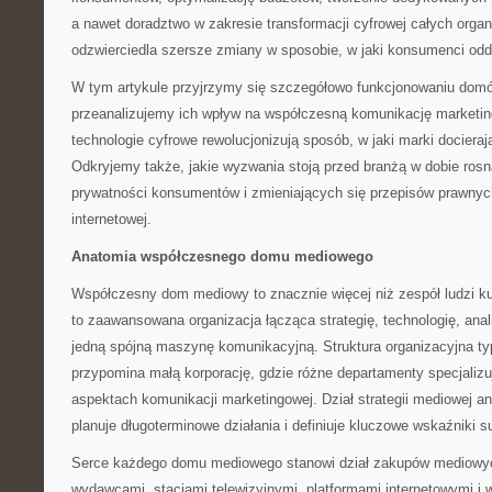
a nawet doradztwo w zakresie transformacji cyfrowej całych organi
odzwierciedla szersze zmiany w sposobie, w jaki konsumenci odd
W tym artykule przyjrzymy się szczegółowo funkcjonowaniu do
przeanalizujemy ich wpływ na współczesną komunikację marketi
technologie cyfrowe rewolucjonizują sposób, w jaki marki docieraj
Odkryjemy także, jakie wyzwania stoją przed branżą w dobie ros
prywatności konsumentów i zmieniających się przepisów prawny
internetowej.
Anatomia współczesnego domu mediowego
Współczesny dom mediowy to znacznie więcej niż zespół ludzi k
to zaawansowana organizacja łącząca strategię, technologię, ana
jedną spójną maszynę komunikacyjną. Struktura organizacyjna
przypomina małą korporację, gdzie różne departamenty specjalizu
aspektach komunikacji marketingowej. Dział strategii mediowej ana
planuje długoterminowe działania i definiuje kluczowe wskaźniki 
Serce każdego domu mediowego stanowi dział zakupów mediowych
wydawcami, stacjami telewizyjnymi, platformami internetowymi i w