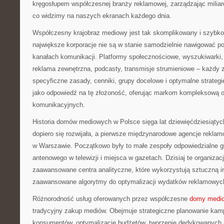
kręgosłupem współczesnej branży reklamowej, zarządzając miliarda
co widzimy na naszych ekranach każdego dnia.
Współczesny krajobraz mediowy jest tak skomplikowany i szybko 
największe korporacje nie są w stanie samodzielnie nawigować p
kanałach komunikacji. Platformy społecznościowe, wyszukiwarki, t
reklama zewnętrzna, podcasty, transmisje strumieniowe – każdy 
specyficzne zasady, cenniki, grupy docelowe i optymalne strate
jako odpowiedź na tę złożoność, oferując markom kompleksową o
komunikacyjnych.
Historia domów mediowych w Polsce sięga lat dziewięćdziesiąty
dopiero się rozwijała, a pierwsze międzynarodowe agencje reklam
w Warszawie. Początkowo były to małe zespoły odpowiedzialne g
antenowego w telewizji i miejsca w gazetach. Dzisiaj te organizacj
zaawansowane centra analityczne, które wykorzystują sztuczną int
zaawansowane algorytmy do optymalizacji wydatków reklamowyc
Różnorodność usług oferowanych przez współczesne
domy medi
tradycyjny zakup mediów. Obejmuje strategiczne planowanie kam
konsumentów, optymalizację budżetów, tworzenie dedykowanych 