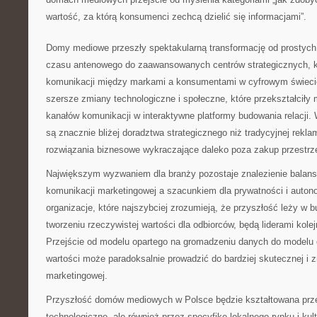
wartość, za którą konsumenci zechcą dzielić się informacjami”.
Domy mediowe przeszły spektakularną transformację od prostych
czasu antenowego do zaawansowanych centrów strategicznych, kt
komunikacji między markami a konsumentami w cyfrowym świecie
szersze zmiany technologiczne i społeczne, które przekształciły
kanałów komunikacji w interaktywne platformy budowania relacj
są znacznie bliżej doradztwa strategicznego niż tradycyjnej rekl
rozwiązania biznesowe wykraczające daleko poza zakup przestrz
Największym wyzwaniem dla branży pozostaje znalezienie balan
komunikacji marketingowej a szacunkiem dla prywatności i auto
organizacje, które najszybciej zrozumieją, że przyszłość leży w b
tworzeniu rzeczywistej wartości dla odbiorców, będą liderami kolej
Przejście od modelu opartego na gromadzeniu danych do modelu 
wartości może paradoksalnie prowadzić do bardziej skutecznej i
marketingowej.
Przyszłość domów mediowych w Polsce będzie kształtowana prze
technologiczne, ale również przez specyfikę lokalnego rynku i kul