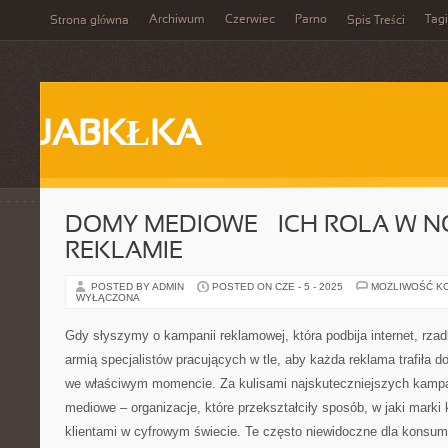
Archiwum
Czerwiec
Parno
Tagi
Strona główna
Spis Treści
JABKŁKA
DOMY MEDIOWE – ICH ROLA W 
REKLAMIE
POSTED BY ADMIN
POSTED ON CZE - 5 - 2025
MOŻLIWOŚĆ K
WYŁĄCZONA
Gdy słyszymy o kampanii reklamowej, która podbija internet, rz
armią specjalistów pracujących w tle, aby każda reklama trafiła d
we właściwym momencie. Za kulisami najskuteczniejszych kampa
mediowe – organizacje, które przekształciły sposób, w jaki marki
klientami w cyfrowym świecie. Te często niewidoczne dla konsume