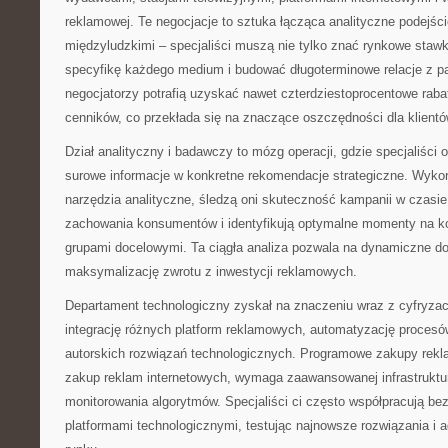
reklamowej. Te negocjacje to sztuka łącząca analityczne podejśc
międzyludzkimi – specjaliści muszą nie tylko znać rynkowe stawk
specyfikę każdego medium i budować długoterminowe relacje z p
negocjatorzy potrafią uzyskać nawet czterdziestoprocentowe rab
cenników, co przekłada się na znaczące oszczędności dla klientó
Dział analityczny i badawczy to mózg operacji, gdzie specjaliści 
surowe informacje w konkretne rekomendacje strategiczne. Wyk
narzędzia analityczne, śledzą oni skuteczność kampanii w czasie
zachowania konsumentów i identyfikują optymalne momenty na k
grupami docelowymi. Ta ciągła analiza pozwala na dynamiczne dos
maksymalizację zwrotu z inwestycji reklamowych.
Departament technologiczny zyskał na znaczeniu wraz z cyfryza
integrację różnych platform reklamowych, automatyzację proces
autorskich rozwiązań technologicznych. Programowe zakupy rek
zakup reklam internetowych, wymaga zaawansowanej infrastruktury
monitorowania algorytmów. Specjaliści ci często współpracują be
platformami technologicznymi, testując najnowsze rozwiązania i a