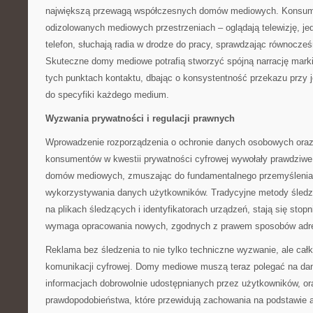
największą przewagą współczesnych domów mediowych. Konsume
odizolowanych mediowych przestrzeniach – oglądają telewizję, je
telefon, słuchają radia w drodze do pracy, sprawdzając równocze
Skuteczne domy mediowe potrafią stworzyć spójną narrację mark
tych punktach kontaktu, dbając o konsystentność przekazu przy
do specyfiki każdego medium.
Wyzwania prywatności i regulacji prawnych
Wprowadzenie rozporządzenia o ochronie danych osobowych ora
konsumentów w kwestii prywatności cyfrowej wywołały prawdziwe 
domów mediowych, zmuszając do fundamentalnego przemyślenia 
wykorzystywania danych użytkowników. Tradycyjne metody śledz
na plikach śledzących i identyfikatorach urządzeń, stają się stop
wymaga opracowania nowych, zgodnych z prawem sposobów adre
Reklama bez śledzenia to nie tylko techniczne wyzwanie, ale całko
komunikacji cyfrowej. Domy mediowe muszą teraz polegać na dany
informacjach dobrowolnie udostępnianych przez użytkowników, o
prawdopodobieństwa, które przewidują zachowania na podstawie