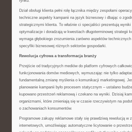
rynku.
Dział obsługi klienta pełni rolę łącznika między zespołami opera
techniczne aspekty kampanii na język biznesowy i dbając o zgod
strategicznymi klienta. To właśnie ci specjaliści prezentują wynik
optymalizacje i doradzają w kwestiach długoterminowej strategii 
wymaga głębokiego zrozumienia zarówno aspektów technicznych b
specyfiki biznesowej różnych sektorów gospodarki.
Rewolucja cyfrowa a transformacja branży
Przejście od tradycyjnych mediów do platform cyfrowych całkowic
funkcjonowania domów mediowych, wymuszając nie tylko adaptac
fundamentalną zmianę myślenia o komunikacji marketingowej. J
planowanie kampanii było procesem statycznym – ustalano budże
kupowano przestrzeń reklamową i czekano na wyniki. Dzisiaj ka
organizmami, które zmieniają się w czasie rzeczywistym na pod
o zachowaniach konsumentów.
Programowe zakupy reklamowe stały się prawdziwą rewolucją w 
internetowych, umożliwiając automatyczne licytowanie o przestr