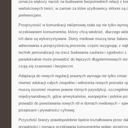
oznacza większy nacisk na budowanie bezpośrednich relacji z ko
wartościowych treści, w zamian za które użytkownicy skłonni są d
preferencjami.
Przejrzystość w komunikacji reklamowej stała się nie tylko wym
oczekiwaniem konsumentów, którzy chcą wiedzieć, dlaczego widzą
ich dane są wykorzystywane. Domy mediowe muszą teraz balan
adresowania a przejrzystością procesów, często rezygnując z na
technik personalizacji na rzecz budowania zaufania i zgodności z
paradoksalnie może prowadzić do lepszych długoterminowych rez
czują się szanowani i bezpieczni.
Adaptacja do nowych regulacji prawnych wymaga nie tylko zmian 
również edukacji całych zespołów i wdrożenia nowych procedur op
muszą rozumieć niuanse prawne różnych jurysdykcji, szczególni
międzynarodowych, gdzie amerykańskie, europejskie i polskie prz
prowadzi do powstawania nowych ról w domach mediowych – spec
przepisami i prywatności cyfrowej.
Przyszłość branży prawdopodobnie będzie kształtowana przez dal
prywatności i rosnące oczekiwania konsumentów wobec przejrzys