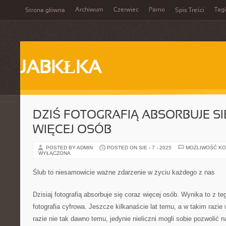
Archiwum
Czerwiec
Parno
Tagi
Strona główna
Spis Treści
JABKŁKA
DZIŚ FOTOGRAFIĄ ABSORBUJE S
WIĘCEJ OSÓB
POSTED BY ADMIN
POSTED ON SIE - 7 - 2025
MOŻLIWOŚĆ K
WYŁĄCZONA
Ślub to niesamowicie ważne zdarzenie w życiu każdego z nas
Dzisiaj fotografią absorbuje się coraz więcej osób. Wynika to z teg
fotografia cyfrowa. Jeszcze kilkanaście lat temu, a w takim razi
razie nie tak dawno temu, jedynie nieliczni mogli sobie pozwolić 