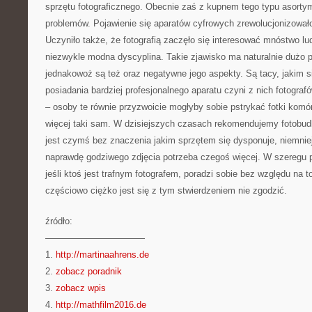
sprzętu fotograficznego. Obecnie zaś z kupnem tego typu asorty
problemów. Pojawienie się aparatów cyfrowych zrewolucjonizowało 
Uczyniło także, że fotografią zaczęło się interesować mnóstwo lud
niezwykle modna dyscyplina. Takie zjawisko ma naturalnie dużo 
jednakowoż są też oraz negatywne jego aspekty. Są tacy, jakim s
posiadania bardziej profesjonalnego aparatu czyni z nich fotografó
– osoby te równie przyzwoicie mogłyby sobie pstrykać fotki komó
więcej taki sam. W dzisiejszych czasach rekomendujemy fotobud
jest czymś bez znaczenia jakim sprzętem się dysponuje, niemniej
naprawdę godziwego zdjęcia potrzeba czegoś więcej. W szeregu 
jeśli ktoś jest trafnym fotografem, poradzi sobie bez względu na t
częściowo ciężko jest się z tym stwierdzeniem nie zgodzić.
źródło:
———————————
1.
http://martinaahrens.de
2.
zobacz poradnik
3.
zobacz wpis
4.
http://mathfilm2016.de