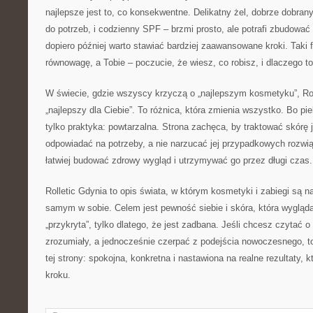
najlepsze jest to, co konsekwentne. Delikatny żel, dobrze dobran
do potrzeb, i codzienny SPF – brzmi prosto, ale potrafi zbudowa
dopiero później warto stawiać bardziej zaawansowane kroki. Taki
równowagę, a Tobie – poczucie, że wiesz, co robisz, i dlaczego to
W świecie, gdzie wszyscy krzyczą o „najlepszym kosmetyku”, Rol
„najlepszy dla Ciebie”. To różnica, która zmienia wszystko. Bo pie
tylko praktyka: powtarzalna. Strona zachęca, by traktować skórę ja
odpowiadać na potrzeby, a nie narzucać jej przypadkowych rozwi
łatwiej budować zdrowy wygląd i utrzymywać go przez długi czas.
Rolletic Gdynia to opis świata, w którym kosmetyki i zabiegi są n
samym w sobie. Celem jest pewność siebie i skóra, która wygląda 
„przykryta”, tylko dlatego, że jest zadbana. Jeśli chcesz czytać o
zrozumiały, a jednocześnie czerpać z podejścia nowoczesnego, to
tej strony: spokojna, konkretna i nastawiona na realne rezultaty, k
kroku.