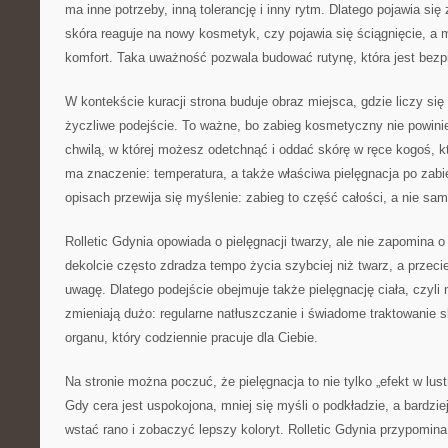
ma inne potrzeby, inną tolerancję i inny rytm. Dlatego pojawia się
skóra reaguje na nowy kosmetyk, czy pojawia się ściągnięcie, a 
komfort. Taka uważność pozwala budować rutynę, która jest bezp
W kontekście kuracji strona buduje obraz miejsca, gdzie liczy się 
życzliwe podejście. To ważne, bo zabieg kosmetyczny nie powinie
chwilą, w której możesz odetchnąć i oddać skórę w ręce kogoś, k
ma znaczenie: temperatura, a także właściwa pielęgnacja po zabi
opisach przewija się myślenie: zabieg to część całości, a nie sa
Rolletic Gdynia opowiada o pielęgnacji twarzy, ale nie zapomina o
dekolcie często zdradza tempo życia szybciej niż twarz, a przec
uwagę. Dlatego podejście obejmuje także pielęgnację ciała, czyli 
zmieniają dużo: regularne natłuszczanie i świadome traktowanie 
organu, który codziennie pracuje dla Ciebie.
Na stronie można poczuć, że pielęgnacja to nie tylko „efekt w lus
Gdy cera jest uspokojona, mniej się myśli o podkładzie, a bardziej
wstać rano i zobaczyć lepszy koloryt. Rolletic Gdynia przypomina