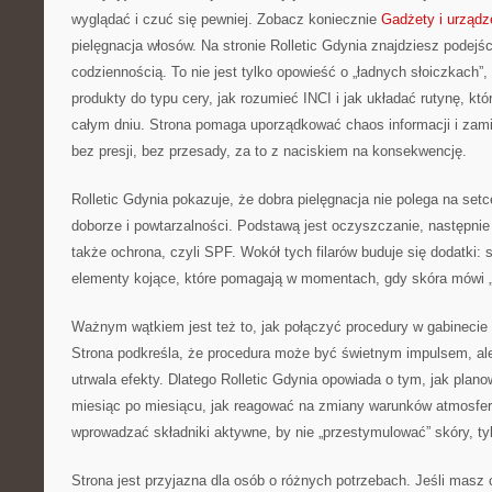
wyglądać i czuć się pewniej. Zobacz koniecznie
Gadżety i urządz
pielęgnacja włosów. Na stronie Rolletic Gdynia znajdziesz podejśc
codziennością. To nie jest tylko opowieść o „ładnych słoiczkach”, 
produkty do typu cery, jak rozumieć INCI i jak układać rutynę, kt
całym dniu. Strona pomaga uporządkować chaos informacji i zami
bez presji, bez przesady, za to z naciskiem na konsekwencję.
Rolletic Gdynia pokazuje, że dobra pielęgnacja nie polega na setc
doborze i powtarzalności. Podstawą jest oczyszczanie, następnie
także ochrona, czyli SPF. Wokół tych filarów buduje się dodatki: 
elementy kojące, które pomagają w momentach, gdy skóra mówi „
Ważnym wątkiem jest też to, jak połączyć procedury w gabinecie
Strona podkreśla, że procedura może być świetnym impulsem, ale
utrwala efekty. Dlatego Rolletic Gdynia opowiada o tym, jak plano
miesiąc po miesiącu, jak reagować na zmiany warunków atmosfer
wprowadzać składniki aktywne, by nie „przestymulować” skóry, ty
Strona jest przyjazna dla osób o różnych potrzebach. Jeśli masz 