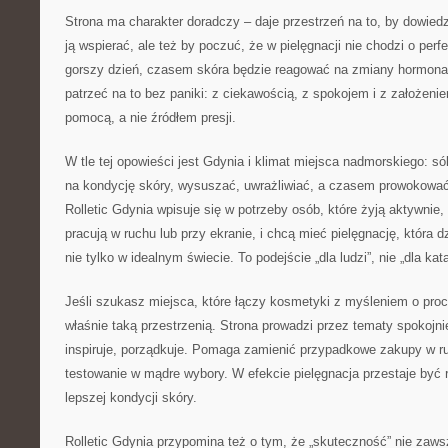
Strona ma charakter doradczy – daje przestrzeń na to, by dowiedzie
ją wspierać, ale też by poczuć, że w pielęgnacji nie chodzi o per
gorszy dzień, czasem skóra będzie reagować na zmiany hormonal
patrzeć na to bez paniki: z ciekawością, z spokojem i z założeni
pomocą, a nie źródłem presji.
W tle tej opowieści jest Gdynia i klimat miejsca nadmorskiego: 
na kondycję skóry, wysuszać, uwrażliwiać, a czasem prowokować
Rolletic Gdynia wpisuje się w potrzeby osób, które żyją aktywnie
pracują w ruchu lub przy ekranie, i chcą mieć pielęgnację, która 
nie tylko w idealnym świecie. To podejście „dla ludzi”, nie „dla kat
Jeśli szukasz miejsca, które łączy kosmetyki z myśleniem o proce
właśnie taką przestrzenią. Strona prowadzi przez tematy spokojnie
inspiruje, porządkuje. Pomaga zamienić przypadkowe zakupy w r
testowanie w mądre wybory. W efekcie pielęgnacja przestaje być ru
lepszej kondycji skóry.
Rolletic Gdynia przypomina też o tym, że „skuteczność” nie za