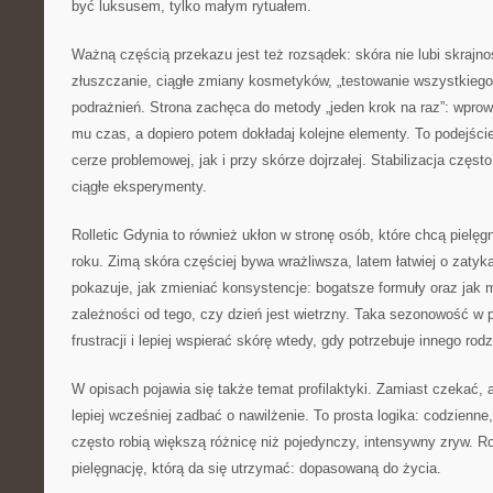
być luksusem, tylko małym rytuałem.
Ważną częścią przekazu jest też rozsądek: skóra nie lubi skrajn
złuszczanie, ciągłe zmiany kosmetyków, „testowanie wszystkiego 
podrażnień. Strona zachęca do metody „jeden krok na raz”: wpro
mu czas, a dopiero potem dokładaj kolejne elementy. To podejści
cerze problemowej, jak i przy skórze dojrzałej. Stabilizacja często
ciągłe eksperymenty.
Rolletic Gdynia to również ukłon w stronę osób, które chcą pielę
roku. Zimą skóra częściej bywa wrażliwsza, latem łatwiej o zatyk
pokazuje, jak zmieniać konsystencje: bogatsze formuły oraz jak 
zależności od tego, czy dzień jest wietrzny. Taka sezonowość w 
frustracji i lepiej wspierać skórę wtedy, gdy potrzebuje innego ro
W opisach pojawia się także temat profilaktyki. Zamiast czekać, 
lepiej wcześniej zadbać o nawilżenie. To prosta logika: codzienne
często robią większą różnicę niż pojedynczy, intensywny zryw. Ro
pielęgnację, którą da się utrzymać: dopasowaną do życia.