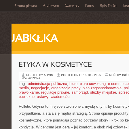
Archiwum
Czerwiec
Parno
Tagi
Strona główna
Spis Treści
JABKŁKA
ETYKA W KOSMETYCE
POSTED BY ADMIN
POSTED ON GRU - 31 - 2025
MOŻLIWOŚĆ 
WYŁĄCZONA
Tagi:
administracja publiczna
,
biuro
,
biuro coworking
,
e-commerce
media
,
negocjacje
,
organizacja pracy
,
plan zagospodarowania
,
pol
prawo karne
,
regulacje prawne
,
samorząd
,
służby miejskie
,
sprze
publiczne
,
ustawy
,
wiadomości
Rolletic Gdynia to miejsce stworzone z myślą o tym, by kosmetyk
przypadkiem, a stała się mądrą strategią. Strona opisuje produkty
kosmetyczne, które pomagają poznać potrzeby skóry i krok po k
kondycję. W centrum jest cera – jej komfort, a obok niej człowiek: