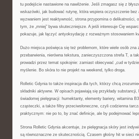
tu podejście nastawione na nawilżenie. Jeśli zmagasz się z błysz
wskazówki, jak budować rutynę, która wspiera oczyszczenie bez a
wyzwaniem jest reaktywność, strona przypomina o delikatności, o b
tym, że „mniej” bywa skuteczniejsze. A jeśli interesuje Cię wsparc
pokazuje, jak łączyć antyoksydację z rozważnym stosowaniem k
Dużo miejsca poświęca się też problemom, które wiele osób zna 
przebarwienia, nierówna tekstura, zanieczyszczona strefa T, a tak
prowadzi przez temat spokojnie: zamiast obiecywać „cud w tydzie
myślenie. Bo skóra to nie projekt na weekend, tylko droga.
Rolletic Gdynia to także inspiracja dla tych, którzy chcą zrozumi
składniki aktywne. W opisach pojawiają się przykłady substancji,
świadomej pielęgnacji: humektanty, elementy bariery, witamina B
cząsteczki, a także filtry przeciwsłoneczne, czyli codzienna tar
praktycznym: nie po to, by znać definicje, ale by podejmować lep
Strona Rolletic Gdynia akcentuje, że pielęgnacja skóry jest indyw
są równoznaczne ze skutecznością. Czasem głośny hit w sieci ni