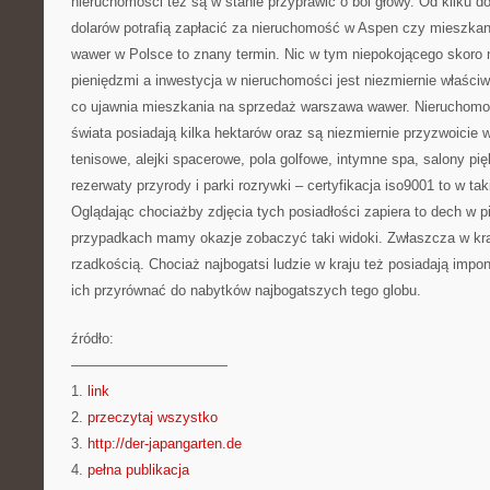
nieruchomości też są w stanie przyprawić o ból głowy. Od kilku d
dolarów potrafią zapłacić za nieruchomość w Aspen czy mieszka
wawer w Polsce to znany termin. Nic w tym niepokojącego skoro n
pieniędzmi a inwestycja w nieruchomości jest niezmiernie właściw
co ujawnia mieszkania na sprzedaż warszawa wawer. Nieruchomoś
świata posiadają kilka hektarów oraz są niezmiernie przyzwoicie
tenisowe, alejki spacerowe, pola golfowe, intymne spa, salony pi
rezerwaty przyrody i parki rozrywki – certyfikacja iso9001 to w t
Oglądając chociażby zdjęcia tych posiadłości zapiera to dech w pi
przypadkach mamy okazje zobaczyć taki widoki. Zwłaszcza w kra
rzadkością. Chociaż najbogatsi ludzie w kraju też posiadają impon
ich przyrównać do nabytków najbogatszych tego globu.
źródło:
———————————
1.
link
2.
przeczytaj wszystko
3.
http://der-japangarten.de
4.
pełna publikacja