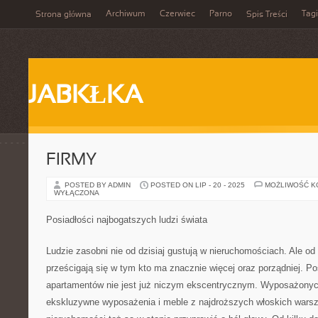
Archiwum
Czerwiec
Parno
Tagi
Strona główna
Spis Treści
JABKŁKA
FIRMY
POSTED BY ADMIN
POSTED ON LIP - 20 - 2025
MOŻLIWOŚĆ 
WYŁĄCZONA
Posiadłości najbogatszych ludzi świata
Ludzie zasobni nie od dzisiaj gustują w nieruchomościach. Ale o
prześcigają się w tym kto ma znacznie więcej oraz porządniej. P
apartamentów nie jest już niczym ekscentrycznym. Wyposażonyc
ekskluzywne wyposażenia i meble z najdroższych włoskich warsz