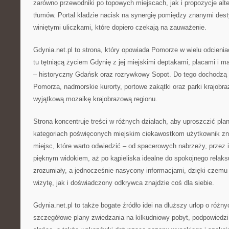
zarówno przewodniki po topowych miejscach, jak i propozycje alt
tłumów. Portal kładzie nacisk na synergię pomiędzy znanymi des
winiętymi uliczkami, które dopiero czekają na zauważenie.
Gdynia.net.pl to strona, który opowiada Pomorze w wielu odcienia
tu tętniącą życiem Gdynię z jej miejskimi deptakami, placami i m
– historyczny Gdańsk oraz rozrywkowy Sopot. Do tego dochodzą 
Pomorza, nadmorskie kurorty, portowe zakątki oraz parki krajobra
wyjątkową mozaikę krajobrazową regionu.
Strona koncentruje treści w różnych działach, aby uproszczić pl
kategoriach poświęconych miejskim ciekawostkom użytkownik zn
miejsc, które warto odwiedzić – od spacerowych nabrzeży, przez in
pięknym widokiem, aż po kąpieliska idealne do spokojnego relaks
zrozumiały, a jednocześnie nasycony informacjami, dzięki czemu
wizytę, jak i doświadczony odkrywca znajdzie coś dla siebie.
Gdynia.net.pl to także bogate źródło idei na dłuższy urlop o różn
szczegółowe plany zwiedzania na kilkudniowy pobyt, podpowiedzi,