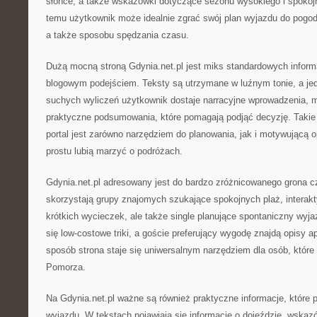
słońce, a także wskazówki dotyczące sezonu wysokiego i spokojn
temu użytkownik może idealnie zgrać swój plan wyjazdu do pogod
a także sposobu spędzania czasu.
Dużą mocną stroną Gdynia.net.pl jest miks standardowych inform
blogowym podejściem. Teksty są utrzymane w luźnym tonie, a jed
suchych wyliczeń użytkownik dostaje narracyjne wprowadzenia, m
praktyczne podsumowania, które pomagają podjąć decyzję. Takie 
portal jest zarówno narzędziem do planowania, jak i motywującą o
prostu lubią marzyć o podróżach.
Gdynia.net.pl adresowany jest do bardzo zróżnicowanego grona cz
skorzystają grupy znajomych szukające spokojnych plaż, inter
krótkich wycieczek, ale także single planujące spontaniczny wyja
się low-costowe triki, a goście preferujący wygodę znajdą opisy a
sposób strona staje się uniwersalnym narzędziem dla osób, które
Pomorza.
Na Gdynia.net.pl ważne są również praktyczne informacje, które 
wyjazdu. W tekstach pojawiają się informacje o dojeździe, wskaz