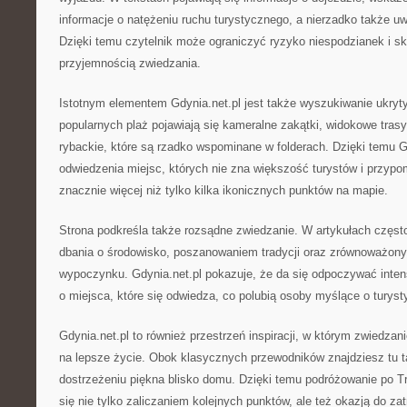
informacje o natężeniu ruchu turystycznego, a nierzadko także uw
Dzięki temu czytelnik może ograniczyć ryzyko niespodzianek i s
przyjemnością zwiedzania.
Istotnym elementem Gdynia.net.pl jest także wyszukiwanie ukryt
popularnych plaż pojawiają się kameralne zakątki, widokowe tras
rybackie, które są rzadko wspominane w folderach. Dzięki temu G
odwiedzenia miejsc, których nie zna większość turystów i przyp
znacznie więcej niż tylko kilka ikonicznych punktów na mapie.
Strona podkreśla także rozsądne zwiedzanie. W artykułach często
dbania o środowisko, poszanowaniem tradycji oraz zrównoważon
wypoczynku. Gdynia.net.pl pokazuje, że da się odpoczywać inten
o miejsca, które się odwiedza, co polubią osoby myślące o turys
Gdynia.net.pl to również przestrzeń inspiracji, w którym zwiedza
na lepsze życie. Obok klasycznych przewodników znajdziesz tu ta
dostrzeżeniu piękna blisko domu. Dzięki temu podróżowanie po Tr
się nie tylko zaliczaniem kolejnych punktów, ale też okazją do za