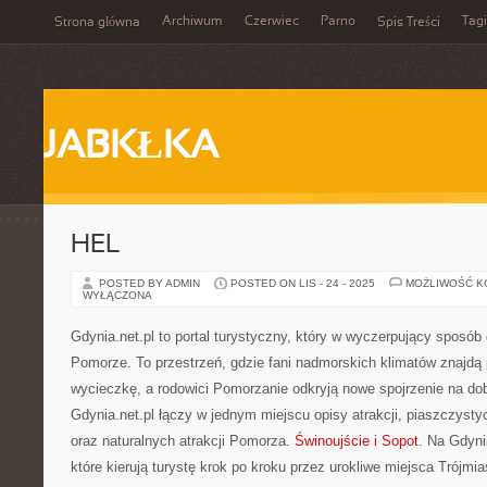
Archiwum
Czerwiec
Parno
Tagi
Strona główna
Spis Treści
JABKŁKA
HEL
POSTED BY ADMIN
POSTED ON LIS - 24 - 2025
MOŻLIWOŚĆ 
WYŁĄCZONA
Gdynia.net.pl to portal turystyczny, który w wyczerpujący sposób 
Pomorze. To przestrzeń, gdzie fani nadmorskich klimatów znajdą
wycieczkę, a rodowici Pomorzanie odkryją nowe spojrzenie na dob
Gdynia.net.pl łączy w jednym miejscu opisy atrakcji, piaszczyst
oraz naturalnych atrakcji Pomorza.
Świnoujście i Sopot
. Na Gdyni
które kierują turystę krok po kroku przez urokliwe miejsca Trójmi