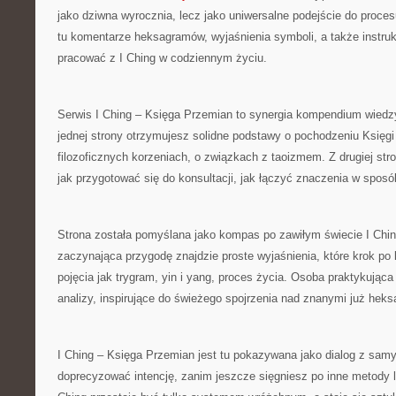
jako dziwna wyrocznia, lecz jako uniwersalne podejście do proces
tu komentarze heksagramów, wyjaśnienia symboli, a także instruk
pracować z I Ching w codziennym życiu.
Serwis I Ching – Księga Przemian to synergia kompendium wied
jednej strony otrzymujesz solidne podstawy o pochodzeniu Księgi 
filozoficznych korzeniach, o związkach z taoizmem. Z drugiej str
jak przygotować się do konsultacji, jak łączyć znaczenia w sposó
Strona została pomyślana jako kompas po zawiłym świecie I Chi
zaczynająca przygodę znajdzie proste wyjaśnienia, które krok po 
pojęcia jak trygram, yin i yang, proces życia. Osoba praktykująca 
analizy, inspirujące do świeżego spojrzenia nad znanymi już hek
I Ching – Księga Przemian jest tu pokazywana jako dialog z sam
doprecyzować intencję, zanim jeszcze sięgniesz po inne metody l