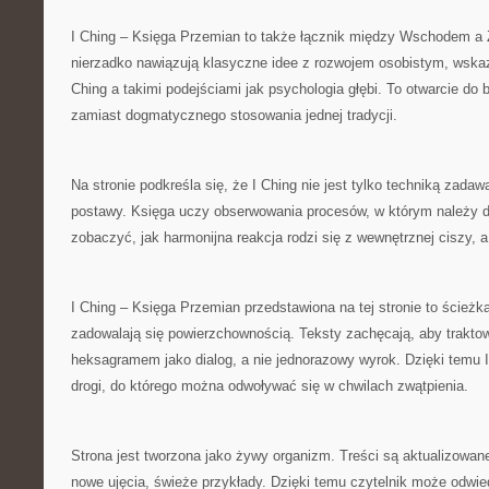
I Ching – Księga Przemian to także łącznik między Wschodem a
nierzadko nawiązują klasyczne idee z rozwojem osobistym, wska
Ching a takimi podejściami jak psychologia głębi. To otwarcie do 
zamiast dogmatycznego stosowania jednej tradycji.
Na stronie podkreśla się, że I Ching nie jest tylko techniką zadaw
postawy. Księga uczy obserwowania procesów, w którym należy 
zobaczyć, jak harmonijna reakcja rodzi się z wewnętrznej ciszy, a 
I Ching – Księga Przemian przedstawiona na tej stronie to ścieżka
zadowalają się powierzchownością. Teksty zachęcają, aby trakto
heksagramem jako dialog, a nie jednorazowy wyrok. Dzięki temu I 
drogi, do którego można odwoływać się w chwilach zwątpienia.
Strona jest tworzona jako żywy organizm. Treści są aktualizowane 
nowe ujęcia, świeże przykłady. Dzięki temu czytelnik może odwied