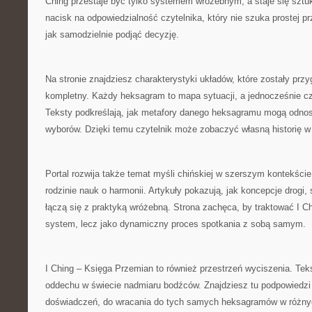
Ching przestaje być tylko systemem wróżebnym, a staje się sztuką 
nacisk na odpowiedzialność czytelnika, który nie szuka prostej pr
jak samodzielnie podjąć decyzję.
Na stronie znajdziesz charakterystyki układów, które zostały pr
kompletny. Każdy heksagram to mapa sytuacji, a jednocześnie c
Teksty podkreślają, jak metafory danego heksagramu mogą odnos
wyborów. Dzięki temu czytelnik może zobaczyć własną historię w
Portal rozwija także temat myśli chińskiej w szerszym kontekście
rodzinie nauk o harmonii. Artykuły pokazują, jak koncepcje drogi,
łączą się z praktyką wróżebną. Strona zachęca, by traktować I C
system, lecz jako dynamiczny proces spotkania z sobą samym.
I Ching – Księga Przemian to również przestrzeń wyciszenia. Te
oddechu w świecie nadmiaru bodźców. Znajdziesz tu podpowiedzi
doświadczeń, do wracania do tych samych heksagramów w różny