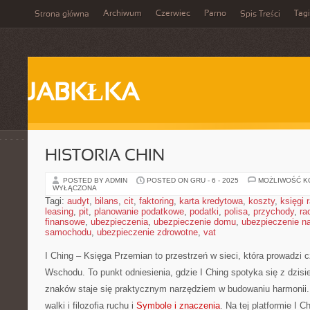
Archiwum
Czerwiec
Parno
Tagi
Strona główna
Spis Treści
JABKŁKA
HISTORIA CHIN
POSTED BY ADMIN
POSTED ON GRU - 6 - 2025
MOŻLIWOŚĆ 
WYŁĄCZONA
Tagi:
audyt
,
bilans
,
cit
,
faktoring
,
karta kredytowa
,
koszty
,
księgi
leasing
,
pit
,
planowanie podatkowe
,
podatki
,
polisa
,
przychody
,
ra
finansowe
,
ubezpieczenia
,
ubezpieczenie domu
,
ubezpieczenie na
samochodu
,
ubezpieczenie zdrowotne
,
vat
I Ching – Księga Przemian to przestrzeń w sieci, która prowadzi 
Wschodu. To punkt odniesienia, gdzie I Ching spotyka się z dzisi
znaków staje się praktycznym narzędziem w budowaniu harmonii
walki i filozofia ruchu i
Symbole i znaczenia
. Na tej platformie I 